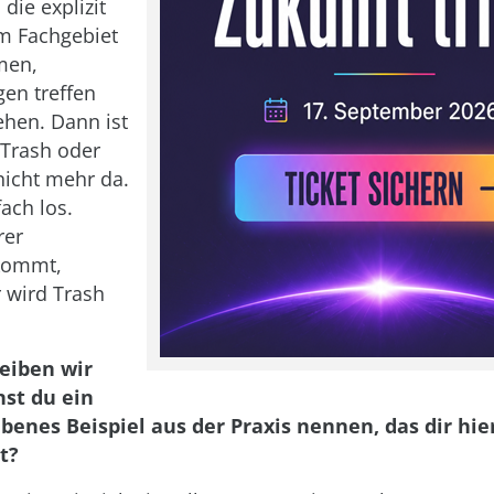
die explizit
m Fachgebiet
men,
en treffen
ehen. Dann ist
 Trash oder
nicht mehr da.
ach los.
rer
kommt,
r wird Trash
leiben wir
nst du ein
ebenes Beispiel aus der Praxis nennen, das dir hie
t?