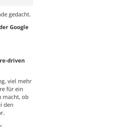
Ende gedacht.
der Google
re-driven
ng, viel mehr
e für ein
nn macht, ob
ei den
r.
-