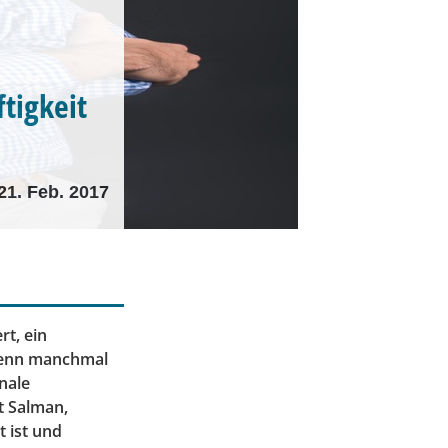
tigkeit
21. Feb. 2017
rt, ein
 Denn manchmal
nale
t Salman,
 ist und