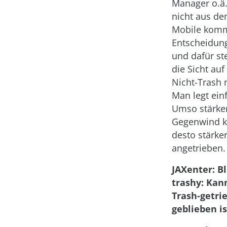
Manager o.ä. 
nicht aus de
Mobile kom
Entscheidung
und dafür st
die Sicht auf
Nicht-Trash 
Man legt einf
Umso stärke
Gegenwind 
desto stärke
angetrieben.
JAXenter: B
trashy: Kan
Trash-getri
geblieben is