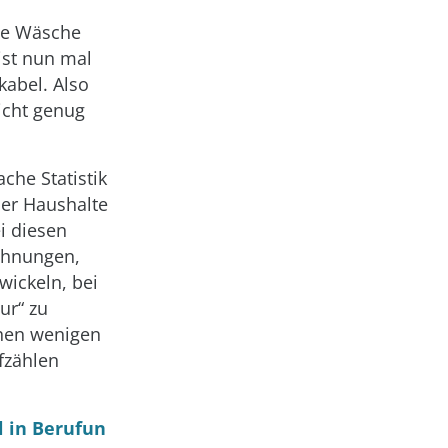
die Wäsche
 ist nun mal
kabel. Also
nicht genug
che Statistik
er Haushalte
i diesen
wohnungen,
wickeln, bei
ur“ zu
chen wenigen
fzählen
l in Berufun