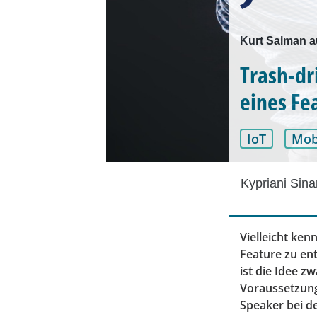
Kurt Salman a
Trash-dr
eines Fe
IoT
Mob
Kypriani Sina
Vielleicht ken
Feature zu en
ist die Idee z
Voraussetzung
Speaker bei d