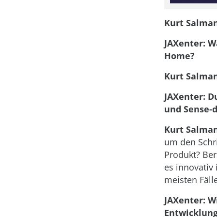
Kurt Salma
JAXenter: W
Home?
Kurt Salma
JAXenter: D
und Sense-d
Kurt Salma
um den Schri
Produkt? Ber
es innovativ 
meisten Fäll
JAXenter: W
Entwicklung