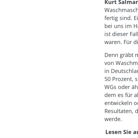
Kurt Salma
Waschmaschin
fertig sind. 
bei uns im H
ist dieser Fa
waren. Für di
Denn gräbt ma
von Waschma
in Deutschla
50 Prozent, 
WGs oder ähn
dem es für a
entwickeln o
Resultaten, 
werde.
Lesen Sie a