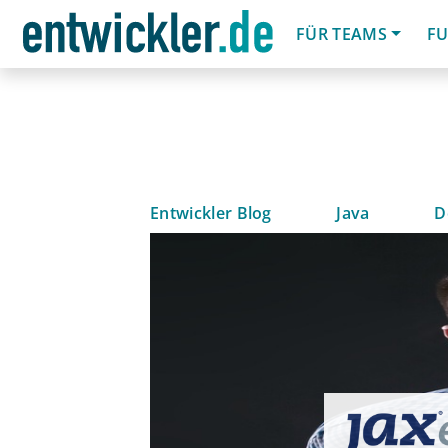
FÜR TEAMS
FU
Entwickler Blog
Java
D