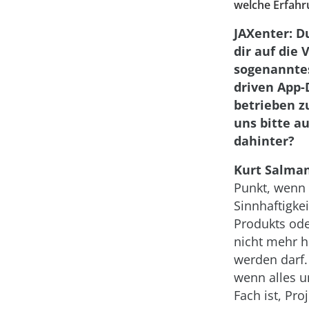
welche Erfahr
JAXenter:
Du
dir auf die 
sogenanntes
driven App
betrieben z
uns bitte au
dahinter?
Kurt Salma
Punkt, wenn 
Sinnhaftigkei
Produkts ode
nicht mehr h
werden darf.
wenn alles u
Fach ist, Proj