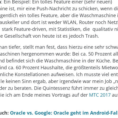
n
: Ein Beispiel: Ein tolles Feature einer (sehr neuen)
e ist, mir eine Push-Nachricht zu schicken, wenn 
Eigentlich ein tolles Feature, aber die Waschmaschine
auskeller und dort ist weder WLAN, Router noch Netz
ll stark Feature-driven, mit Statistiken, die qualitativ 
e Gesellschaft von heute ist es jedoch Trash.
n tiefer, stellt man fest, dass hierzu eine sehr schwa
schinen hergenommen wurde: Bei ca. 50 Prozent all
nd befindet sich die Waschmaschine in der Küche. Be
sind ca. 60 Prozent Haushalte, die größtenteils Miet
liche Konstellationen aufweisen. Ich musste viel ent
lle keinen Sinn ergab, aber irgendwie war mein Job „n
der zu beraten. Die Quintessenz führt immer zu glei
die ich am Ende meines Vortrags auf der
MTC 2017
au
uch:
Oracle vs. Google: Oracle geht im Android-Fal