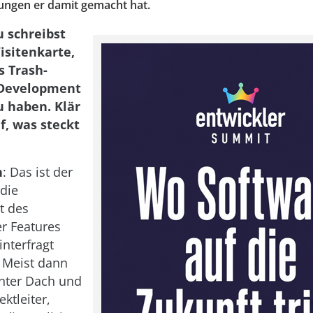
ungen er damit gemacht hat.
 schreibst
Visitenkarte,
 Trash-
-Development
u haben. Klär
f, was steckt
n
: Das ist der
die
t des
r Features
interfragt
 Meist dann
nter Dach und
ektleiter,