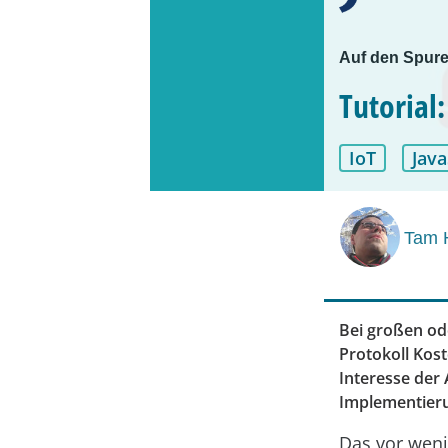
Auf den Spure
Tutorial
IoT
Java
Tam 
Bei großen od
Protokoll Kost
Interesse der
Implementieru
Das vor wen