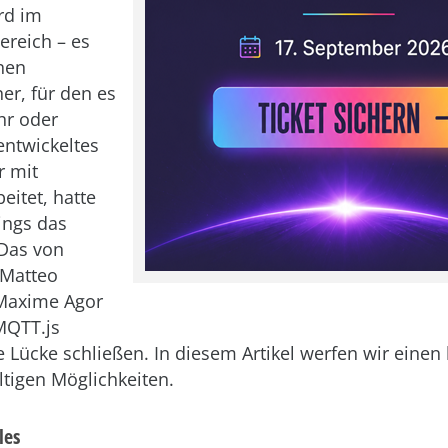
rd im
reich – es
nen
er, für den es
hr oder
entwickeltes
r mit
beitet, hatte
ings das
Das von
Matteo
 Maxime Agor
MQTT.js
 Lücke schließen. In diesem Artikel werfen wir einen 
ältigen Möglichkeiten.
les