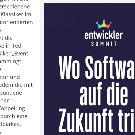
 erschienene
 Klassiker im
torientierten
s
t die
se in Ted
iker „Event-
ramming“
e
ktur und
udem die mit
erbundene
iner
 Koppelung
 durch eine
tbarkeit.
s