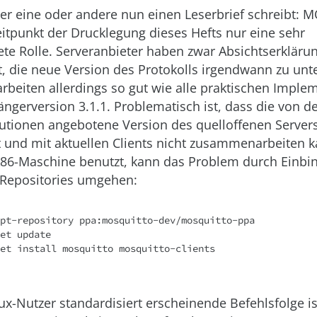
r eine oder andere nun einen Leserbrief schreibt: M
eitpunkt der Drucklegung dieses Hefts nur eine sehr
te Rolle. Serveranbieter haben zwar Absichtserkläru
ht, die neue Version des Protokolls irgendwann zu unt
beiten allerdings so gut wie alle praktischen Imple
ängerversion 3.1.1. Problematisch ist, dass die von 
butionen angebotene Version des quelloffenen Server
st und mit aktuellen Clients nicht zusammenarbeiten k
X86-Maschine benutzt, kann das Problem durch Einbi
 Repositories umgehen:
pt-repository ppa:mosquitto-dev/mosquitto-ppa

et update

et install mosquitto mosquitto-clients

nux-Nutzer standardisiert erscheinende Befehlsfolge is