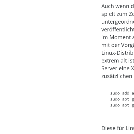
Auch wenn de
spielt zum Z
untergeordne
veröffentlic
im Moment ar
mit der Vorg
Linux-Distri
extrem alt i
Server eine 
zusätzlichen
sudo add-a
sudo apt-g
sudo apt-g
Diese für Li