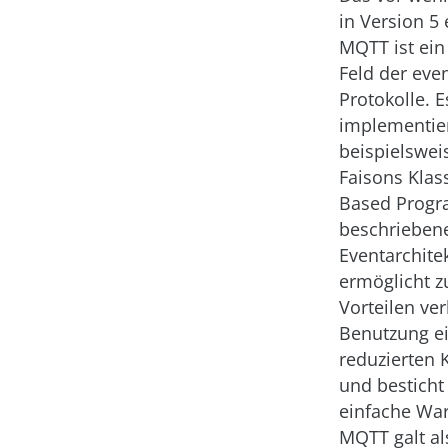
in Version 5
MQTT ist ein
Feld der even
Protokolle. E
implementier
beispielswei
Faisons Klass
Based Prog
beschrieben
Eventarchite
ermöglicht z
Vorteilen v
Benutzung e
reduzierten
und besticht
einfache War
MQTT galt al