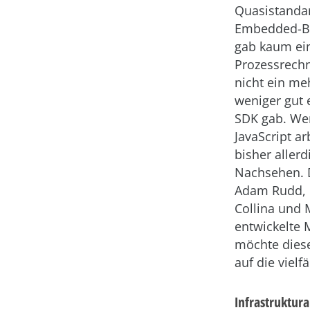
Quasistanda
Embedded-Be
gab kaum ei
Prozessrechn
nicht ein me
weniger gut 
SDK gab. We
JavaScript ar
bisher allerd
Nachsehen. 
Adam Rudd, 
Collina und
entwickelte 
möchte diese
auf die vielf
Infrastruktura