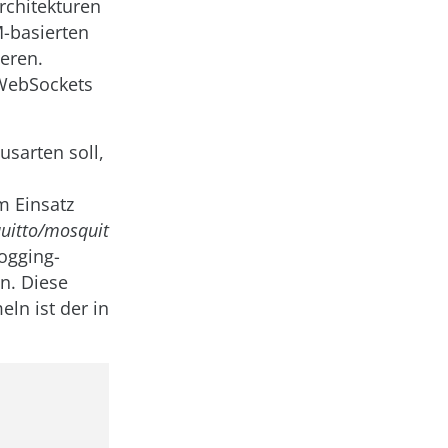
architekturen
M-basierten
eren.
r WebSockets
usarten soll,
m Einsatz
uitto/mosquit
Logging-
n. Diese
n ist der in