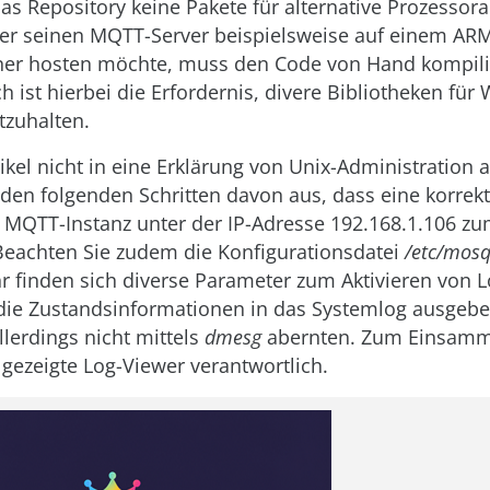
das Repository keine Pakete für alternative Prozessor
Wer seinen MQTT-Server beispielsweise auf einem AR
ner hosten möchte, muss den Code von Hand kompili
h ist hierbei die Erfordernis, divere Bibliotheken fü
tzuhalten.
ikel nicht in eine Erklärung von Unix-Administration a
 den folgenden Schritten davon aus, dass eine korrekt
e MQTT-Instanz unter der IP-Adresse 192.168.1.106 zu
 Beachten Sie zudem die Konfigurationsdatei
/etc/mosq
hr finden sich diverse Parameter zum Aktivieren von 
die Zustandsinformationen in das Systemlog ausgebe
llerdings nicht mittels
dmesg
abernten. Zum Einsammel
gezeigte Log-Viewer verantwortlich.