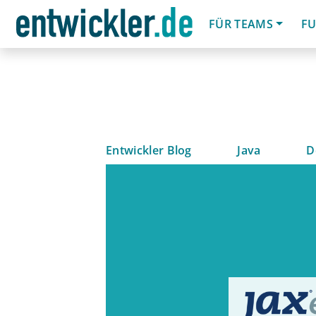
FÜR TEAMS
FU
Entwickler Blog
Java
D