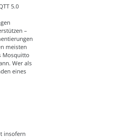
QTT 5.0
ngen
erstützen –
mentierungen
den meisten
s Mosquitto
ann. Wer als
nden eines
t insofern