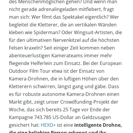
des Menschenmöglichen gehen? Und wenn man
nicht gerade adrenalingeladen mitfiebert, fragt
man sich: Wer filmt das Spektakel eigentlich? Wer
begleitet die Kletterer, die an vertikalen Wänden
kleben wie Spiderman? Oder Wingsuit-Artisten, die
für den ultimativen Nervenkitzel auf die höchsten
Felsen kraxeln? Seit einiger Zeit kommen neben
abenteuerlustigen Kamerateams immer mehr
fliegende Helferlein zum Einsatz. Bei der European
Outdoor Film Tour etwa ist der Einsatz von
Kamera-Drohnen, die in luftigen Höhen über den
Kletterern schwirren, längst gang und gäbe. Dass
es für robuste autonome Kamera-Drohnen einen
Markt gibt, zeigt unser Crowdfunding-Projekt der
Woche, das sich bereits 25 Tage vor Ende der
Kampagne 743.785 US-Dollar an Geldzusagen
gesichert hat:
HEXO+
ist eine
intelligente Drohne,
die eine beliebige Person erkennt und ihr