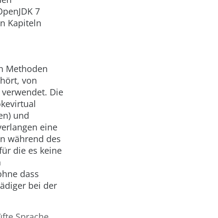
 OpenJDK 7
n Kapiteln
von Methoden
hört, von
 verwendet. Die
kevirtual
en) und
verlangen eine
ion während des
für die es keine
n
 ohne dass
ädiger bei der
üfte Sprache