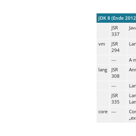
JDK 8 (Ende 2012
JSR
Jav
337
vm
JSR
La
294
---
A m
lang
JSR
Ann
308
---
Lan
JSR
Lam
335
La
core
---
Con
„ex