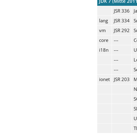
JDK 7 (Mitte 201
JSR 336
J
lang
JSR 334
S
vm
JSR 292
S
core
---
C
i18n
---
U
---
L
---
S
ionet
JSR 203
M
N
S
S
U
T