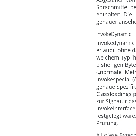
Sprachmittel be
enthalten. Die 
genauer anseh
InvokeDynamic
invokedynamic
erlaubt, ohne d
welchem Typ ih
bisherigen Byt
(„normale“ Met
invokespecial
(
genaue Spezifi
Classloadings p
zur Signatur pa
invokeinterface
festgelegt wäre
Prüfung.
All diese Bytec