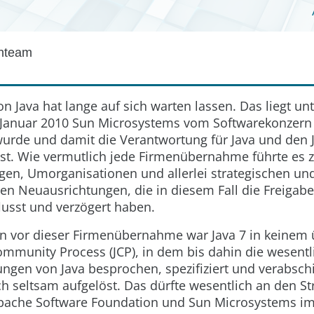
enteam
on Java hat lange auf sich warten lassen. Das liegt u
 Januar 2010 Sun Microsystems vom Softwarekonzern
de und damit die Verantwortung für Java und den 
st. Wie vermutlich jede Firmenübernahme führte es 
gen, Umorganisationen und allerlei strategischen un
en Neuausrichtungen, die in diesem Fall die Freigabe
lusst und verzögert haben.
n vor dieser Firmenübernahme war Java 7 in keinem
ommunity Process (JCP), in dem bis dahin die wesent
ungen von Java besprochen, spezifiziert und verabsc
ch seltsam aufgelöst. Das dürfte wesentlich an den Str
pache Software Foundation und Sun Microsystems i