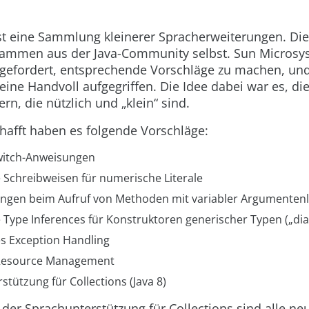
ist eine Sammlung kleinerer Spracherweiterungen. Die
ammen aus der Java-Community selbst. Sun Microsys
efordert, entsprechende Vorschläge zu machen, und
 eine Handvoll aufgegriffen. Die Idee dabei war es, d
ern, die nützlich und „klein“ sind.
hafft haben es folgende Vorschläge:
itch
-Anweisungen
 Schreibweisen für numerische Literale
ngen beim Aufruf von Methoden mit variabler Argumentenl
 Type Inferences für Konstruktoren generischer Typen („d
s Exception Handling
Resource Management
tützung für Collections (Java 8)
der Sprachunterstützung für Collections sind alle ne