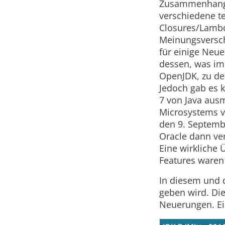
Zusammenhang 
verschiedene t
Closures/Lambd
Meinungsversch
für einige Neue
dessen, was im
OpenJDK, zu de
Jedoch gab es k
7 von Java aus
Microsystems ve
den 9. Septemb
Oracle dann ver
Eine wirkliche 
Features waren 
In diesem und 
geben wird. Die
Neuerungen. Ein