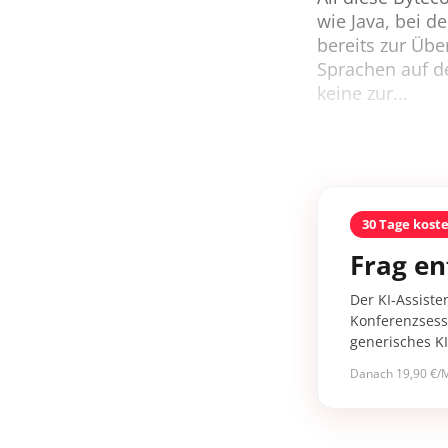
wie Java, bei d
bereits zur Übe
Sprachen auf d
keine zur...
30 Tage kost
Frag en
Der KI-Assiste
Konferenzsessi
generisches K
Danach 19,90 €/M