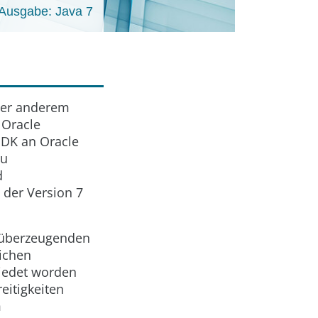
Ausgabe: Java 7
nter anderem
 Oracle
JDK an Oracle
zu
d
 der Version 7
 überzeugenden
lichen
hiedet worden
eitigkeiten
m