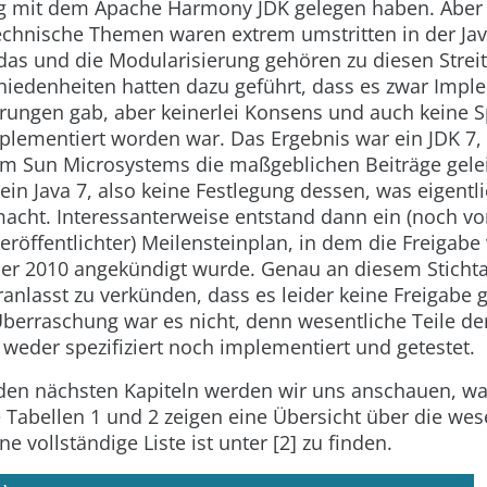
mit dem Apache Harmony JDK gelegen haben. Aber
echnische Themen waren extrem umstritten in der J
as und die Modularisierung gehören zu diesen Strei
iedenheiten hatten dazu geführt, dass es zwar Imp
rungen gab, aber keinerlei Konsens und auch keine Sp
plementiert worden war. Das Ergebnis war ein JDK 7,
m Sun Microsystems die maßgeblichen Beiträge geleis
ein Java 7, also keine Festlegung dessen, was eigentl
macht. Interessanterweise entstand dann ein (noch v
röffentlichter) Meilensteinplan, in dem die Freigabe 
er 2010 angekündigt wurde. Genau an diesem Stichta
anlasst zu verkünden, dass es leider keine Freigabe
Überraschung war es nicht, denn wesentliche Teile de
weder spezifiziert noch implementiert und getestet.
den nächsten Kapiteln werden wir uns anschauen, w
 Tabellen 1 und 2 zeigen eine Übersicht über die wes
e vollständige Liste ist unter [2] zu finden.