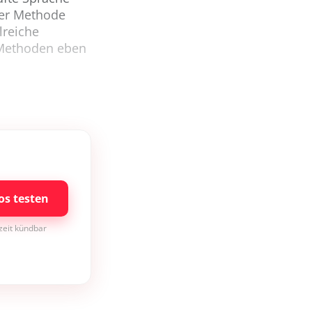
der Methode
lreiche
 Methoden eben
os testen
rzeit kündbar