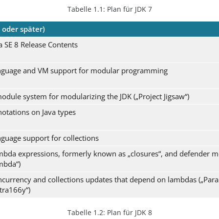
Tabelle 1.1:
Plan für JDK 7
 oder später)
a SE 8 Release Contents
nguage and VM support for modular programming
odule system for modularizing the JDK („Project Jigsaw“)
otations on Java types
guage support for collections
bda expressions, formerly known as „closures“, and defender me
mbda“)
currency and collections updates that depend on lambdas („Paral
tra166y“)
Tabelle 1.2:
Plan für JDK 8