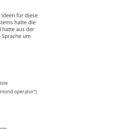
 Ideen für diese
tems hatte die
 hatte aus der
ie Sprache um
iste
iamond operator“)
uen