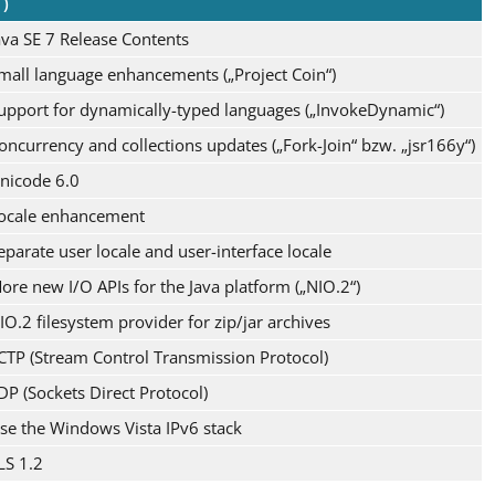
1)
ava SE 7 Release Contents
mall language enhancements („Project Coin“)
upport for dynamically-typed languages („InvokeDynamic“)
oncurrency and collections updates („Fork-Join“ bzw. „jsr166y“)
nicode 6.0
ocale enhancement
eparate user locale and user-interface locale
ore new I/O APIs for the Java platform („NIO.2“)
IO.2 filesystem provider for zip/jar archives
CTP (Stream Control Transmission Protocol)
DP (Sockets Direct Protocol)
se the Windows Vista IPv6 stack
LS 1.2