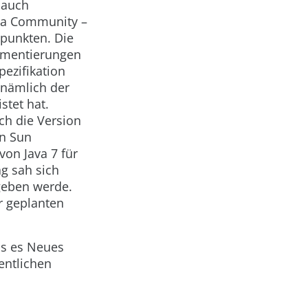
 auch
ava Community –
tpunkten. Die
lementierungen
ezifikation
 nämlich der
tet hat.
ich die Version
on Sun
von Java 7 für
g sah sich
 geben werde.
r geplanten
as es Neues
entlichen