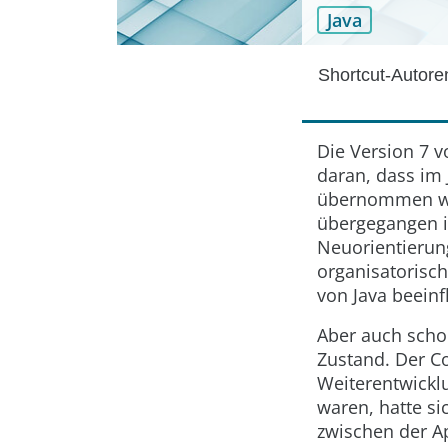
Java
Shortcut-Autor
Die Version 7 v
daran, dass im
übernommen wur
übergegangen i
Neuorientierun
organisatorisch
von Java beeinf
Aber auch scho
Zustand. Der C
Weiterentwickl
waren, hatte si
zwischen der A