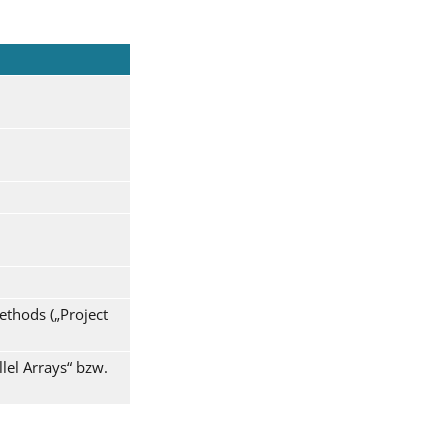
thods („Project
lel Arrays“ bzw.