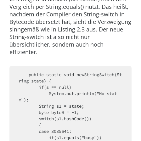
Vergleich per
String.equals()
nutzt. Das heißt,
nachdem der Compiler den String-
switch
in
Bytecode übersetzt hat, sieht die Verzweigung
sinngemäß wie in Listing 2.3 aus. Der neue
String-
switch
ist also nicht nur
übersichtlicher, sondern auch noch
effizienter.
    public static void newStringSwitch(St
ring state) {
        if(s == null)
            System.out.println("No stat
e");
        String s1 = state;
        byte byte0 = -1;
        switch(s1.hashCode())
        {
        case 3035641: 
            if(s1.equals("busy"))