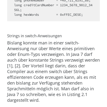
long phoneNumber      = +49_721_6291_88;
long creditCardNumber = 1234_5678_9012_34
56L;
long hexWords         = 0xFFEC_DE5E;
Strings in switch-Anweisungen
Bislang konnte man in einer
switch
-
Anweisung nur über Werte eines primitiven
oder Enum-Typs verzweigen. In Java 7 darf
auch über konstante Strings verzweigt werden
[1], [2]. Der Vorteil liegt darin, dass der
Compiler aus einem
switch
über Strings
effizienteren Code erzeugen kann, als es mit
den bislang zur Verfügung stehenden
Sprachmitteln möglich ist. Man darf also in
Java 7 so schreiben, wie es in Listing 2.1
dargestellt wird.