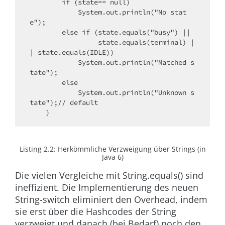
        if (state== null)
            System.out.println("No stat
e"); 
        else if (state.equals("busy") ||
                 state.equals(terminal) |
| state.equals(IDLE))
            System.out.println("Matched s
tate");
        else 
            System.out.println("Unknown s
tate");// default
    }
Listing 2.2:
Herkömmliche Verzweigung über Strings (in
Java 6)
Die vielen Vergleiche mit
String.equals()
sind
ineffizient. Die Implementierung des neuen
String-
switch
eliminiert den Overhead, indem
sie erst über die Hashcodes der String
verzweigt und danach (bei Bedarf) noch den