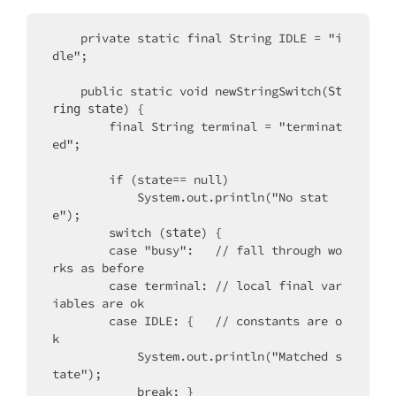
    private static final String IDLE = "i
dle";
    public static void newStringSwitch(
St
) {
ring state
        final String terminal = "terminat
ed";
        if (state== null)	
            System.out.println("No stat
e"); 
        switch (
) {
state
        case "busy":   // fall through wo
rks as before
        case terminal: // local final var
iables are ok
        case IDLE: {   // constants are o
k
            System.out.println("Matched s
tate");
            break; }