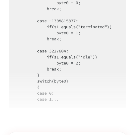
                byte0 = 0;
            break;
        case -1308815837: 
            if(s1.equals("terminated"))
                byte0 = 1;
            break;
        case 3227604: 
            if(s1.equals("idle"))
                byte0 = 2;
            break;
        }
        switch(byte0)
        {
        case 0: 
        case 1...