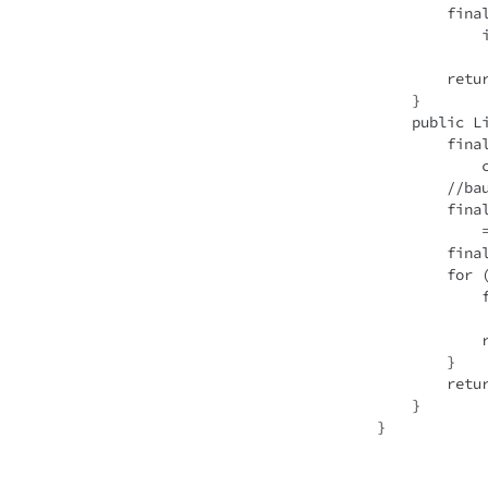
     
       
    }
    publi
     
 
       
     
 
     
     
 
 
        }
       
    }
}