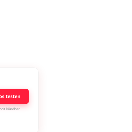
os testen
rzeit kündbar