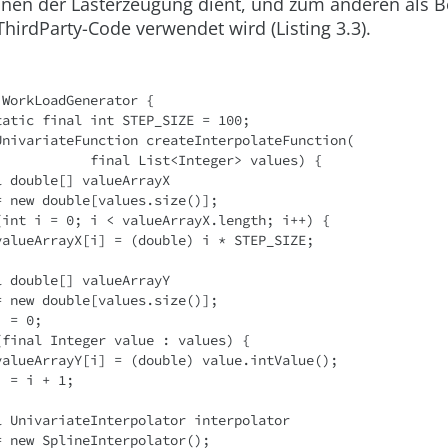
inen der Lasterzeugung dient, und zum anderen als B
hirdParty-Code verwendet wird (Listing 3.3).
 WorkLoadGenerator {
c static final int STEP_SIZE = 100;
te UnivariateFunction createInterpolateFunction(
                        final List<Integer> values) {
  final double[] valueArrayX 
           = new double[values.size()];
   for (int i = 0; i < valueArrayX.length; i++) {
            valueArrayX[i] = (double) i * STEP_SIZE;
  final double[] valueArrayY 
           = new double[values.size()];
int i = 0;
   for (final Integer value : values) {
            valueArrayY[i] = (double) value.intValue();
           i = i + 1;
   final UnivariateInterpolator interpolator 
           = new SplineInterpolator();