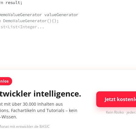
 return result;
te DemoValueGenerator valueGenerator 
  = new DemoValueGenerator(){};
 List<List<Integer...
enlos
twickler intelligence.
Jetzt kostenl
nt mit über 30.000 Inhalten aus
ons, Fachartikeln und Tutorials – kein
Kein Risiko · jede
I-Wissen.
onat mit entwickler.de BASIC