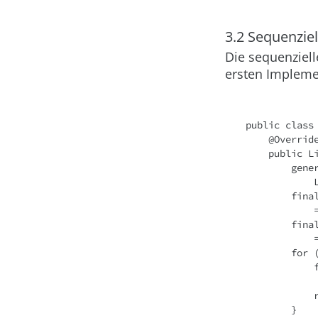
3.2 Sequenziel
Die sequenzielle
ersten Implemen
public class
    @Overrid
    public
      
 
     
 
     
 
     
 
 
        }