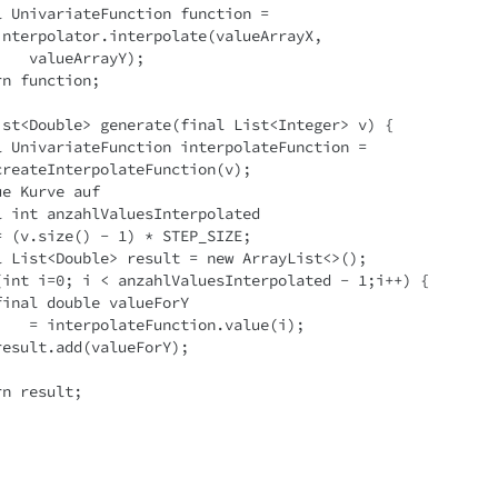
   final UnivariateFunction function = 
            interpolator.interpolate(valueArrayX, 
                valueArrayY);
 return function;
c List<Double> generate(final List<Integer> v) {
   final UnivariateFunction interpolateFunction = 
           createInterpolateFunction(v);
 //baue Kurve auf
   final int anzahlValuesInterpolated 
           = (v.size() - 1) * STEP_SIZE;
   final List<Double> result = new ArrayList<>();
   for (int i=0; i < anzahlValuesInterpolated - 1;i++) {
           final double valueForY 
                = interpolateFunction.value(i);
           result.add(valueForY);
 return result;