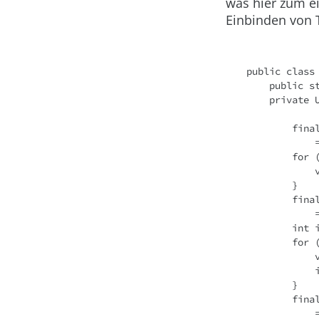
was hier zum e
Einbinden von T
public class
    publi
    priva
      
 
     
        }
      
 
        
     
 
        }
     
 