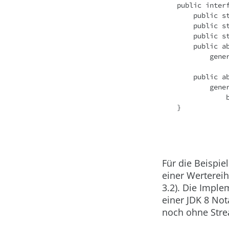
public inter
    publi
    publi
    publi
    publi
      
    publi
     
 
}
Für die Beispie
einer Wertereih
3.2). Die Imple
einer JDK 8 Not
noch ohne Str