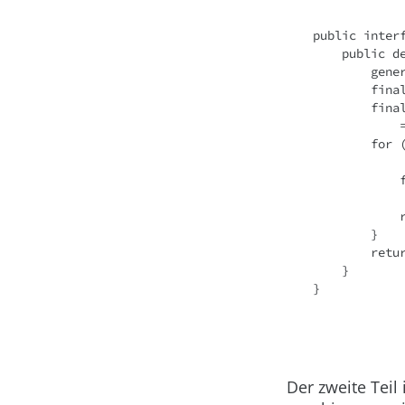
public inter
    publi
      
     
      
 
     
 
 
        }
       
    }
}
Der zweite Teil