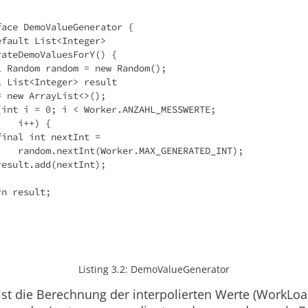
face DemoValueGenerator {
c default List<Integer> 
  generateDemoValuesForY() {
   final Random random = new Random();
  final List<Integer> result 
           = new ArrayList<>();
   for (int i = 0; i < Worker.ANZAHL_MESSWERTE;
                i++) {
           final int nextInt = 
                random.nextInt(Worker.MAX_GENERATED_INT);
           result.add(nextInt);
 return result;
Listing 3.2:
DemoValueGenerator
 ist die Berechnung der interpolierten Werte (
WorkLoa