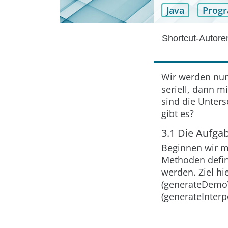
Java
Prog
Shortcut-Autor
Wir werden nun
seriell, dann m
sind die Unter
gibt es?
3.1 Die Aufga
Beginnen wir m
Methoden defin
werden. Ziel hie
(
generateDemo
(
generateInterp