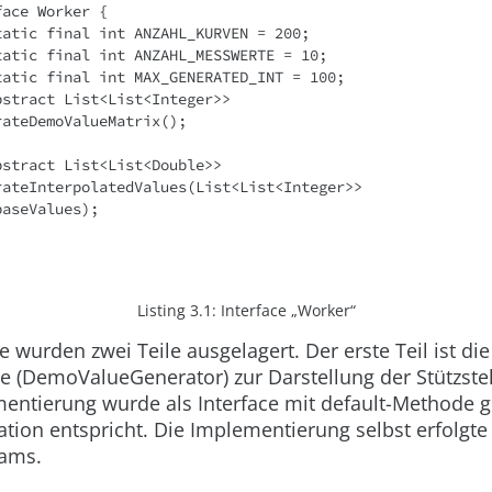
face Worker {
c static final int ANZAHL_KURVEN = 200;
c static final int ANZAHL_MESSWERTE = 10;
c static final int MAX_GENERATED_INT = 100;
c abstract List<List<Integer>> 
  generateDemoValueMatrix();
c abstract List<List<Double>>
   generateInterpolatedValues(List<List<Integer>> 
           baseValues);
Listing 3.1:
Interface „Worker“
le wurden zwei Teile ausgelagert. Der erste Teil ist d
e (
DemoValueGenerator
) zur Darstellung der Stützstel
mentierung wurde als Interface mit
default
-Methode g
ation entspricht. Die Implementierung selbst erfolgte 
eams.