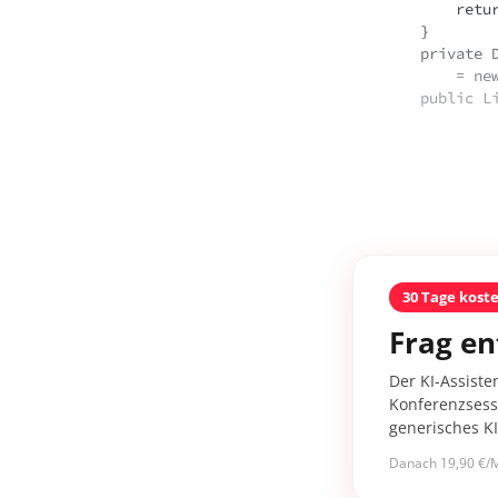
       
    }
    priva
      
    public
30 Tage kost
Frag en
Der KI-Assiste
Konferenzsessi
generisches K
Danach 19,90 €/M