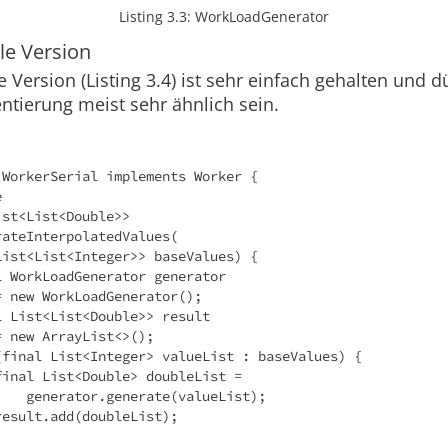
Listing 3.3:
WorkLoadGenerator
le Version
 Version (Listing 3.4) ist sehr einfach gehalten und d
tierung meist sehr ähnlich sein.
 WorkerSerial implements Worker {
e
 List<List<Double>>
  generateInterpolatedValues(
           List<List<Integer>> baseValues) {
   final WorkLoadGenerator generator 
           = new WorkLoadGenerator();
   final List<List<Double>> result 
           = new ArrayList<>();
   for (final List<Integer> valueList : baseValues) {
           final List<Double> doubleList = 
                generator.generate(valueList);
           result.add(doubleList);