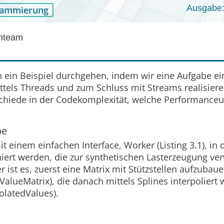
Ausgabe:
rammierung
enteam
 ein Beispiel durchgehen, indem wir eine Aufgabe ei
ittels Threads und zum Schluss mit Streams realisier
schiede in der Codekomplexität, welche Performance
be
it einem einfachen Interface,
Worker
(Listing 3.1), in
iert werden, die zur synthetischen Lasterzeugung ve
r ist es, zuerst eine Matrix mit Stützstellen aufzubau
ValueMatrix
), die danach mittels Splines interpoliert 
olatedValues
).