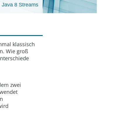
 Java 8 Streams
nmal klassisch
en. Wie groß
unterschiede
 dem zwei
rwendet
en
wird