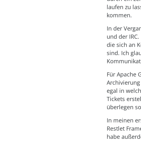
laufen zu la
kommen.
In der Verga
und der IRC. 
die sich an 
sind. Ich gl
Kommunikatio
Für Apache G
Archivierung
egal in welc
Tickets erst
überlegen so
In meinen er
Restlet Fram
habe außerde