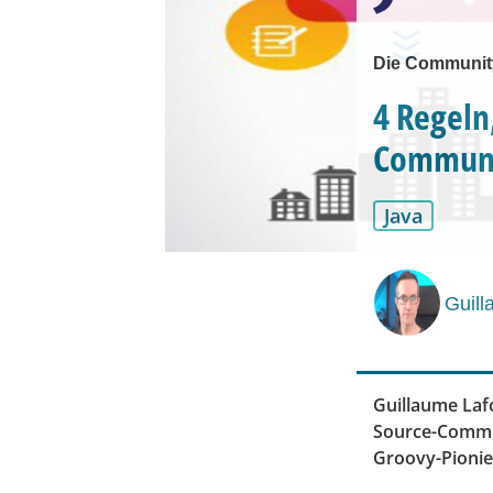
Die Community
4 Regeln
Communi
Java
Guill
Guillaume Lafo
Source-Communi
Groovy-Pionie