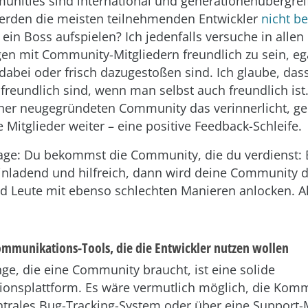
nities sind international und generationenübergrei
rden die meisten teilnehmenden Entwickler
nicht be
 ein Boss aufspielen? Ich jedenfalls versuche in allen
en mit Community-Mitgliedern freundlich zu sein, ega
dabei oder frisch dazugestoßen sind. Ich glaube, dass
freundlich sind, wenn man selbst auch freundlich ist
iner neugegründeten Community das verinnerlicht, ge
 Mitglieder weiter – eine positive Feedback-Schleife.
sage: Du bekommst die Community, die du verdienst: B
einladend und hilfreich, dann wird deine Community 
nd Leute mit ebenso schlechten Manieren anlocken. Al
Kommunikations-Tools, die die Entwickler nutzen wollen
nge, die eine Community braucht, ist eine solide
onsplattform. Es wäre vermutlich möglich, die Kom
ntrales Bug-Tracking-System oder über eine Support-