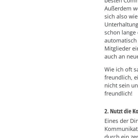
besten Commu
Außerdem we
sich also wie
Unterhaltung
schon lange 
automatisch 
Mitglieder e
auch an neue
Wie ich oft 
freundlich, 
nicht sein u
freundlich!
2. Nutzt die 
Eines der Di
Kommunikati
durch ein ze