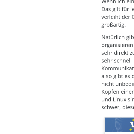
Wenn ich ein
Das gilt für
verleiht der
großartig.
Natürlich gi
organisieren
sehr direkt 
sehr schnell 
Kommunikation
also gibt es
nicht unbedi
Köpfen eine
und Linux sin
schwer, dies