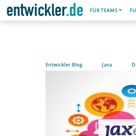
FÜR TEAMS
FU
Entwickler Blog
Java
D