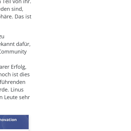
Teil von ihr.
eden sind,
häre. Das ist
zu
ekannt dafür,
r Community
rer Erfolg,
och ist dies
 führenden
de. Linus
en Leute sehr