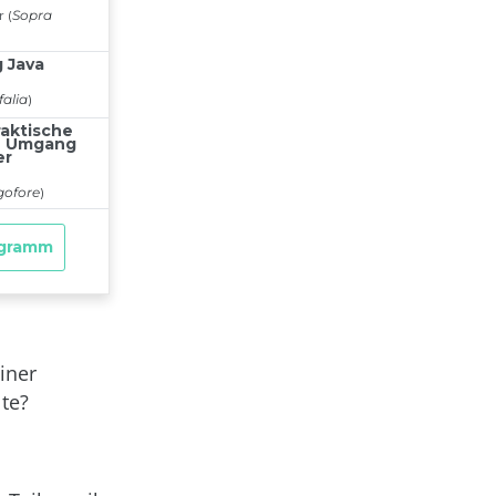
iner
te?