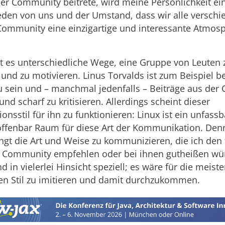
er Community beitrete, wird meine Persönlichkeit ein 
 jeden von uns und der Umstand, dass wir alle verschi
 Community eine einzigartige und interessante Atmosp
bt es unterschiedliche Wege, eine Gruppe von Leuten 
 und zu motivieren. Linus Torvalds ist zum Beispiel b
zu sein und – manchmal jedenfalls – Beiträge aus de
und scharf zu kritisieren. Allerdings scheint dieser
sstil für ihn zu funktionieren: Linux ist ein unfassba
 offenbar Raum für diese Art der Kommunikation. Denn
ngt die Art und Weise zu kommunizieren, die ich den
r Community empfehlen oder bei ihnen gutheißen wür
d in vielerlei Hinsicht speziell; es wäre für die meist
en Stil zu imitieren und damit durchzukommen.