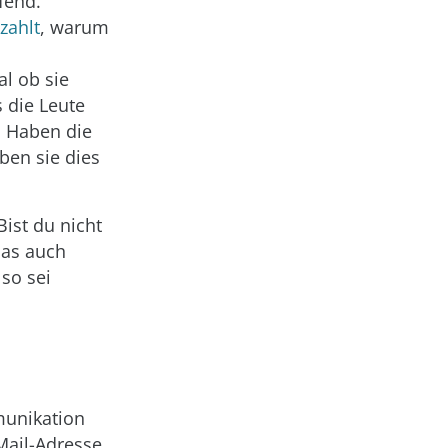
fend.
zahlt
, warum
l ob sie
 die Leute
. Haben die
ben sie dies
ist du nicht
das auch
so sei
munikation
Mail-Adresse