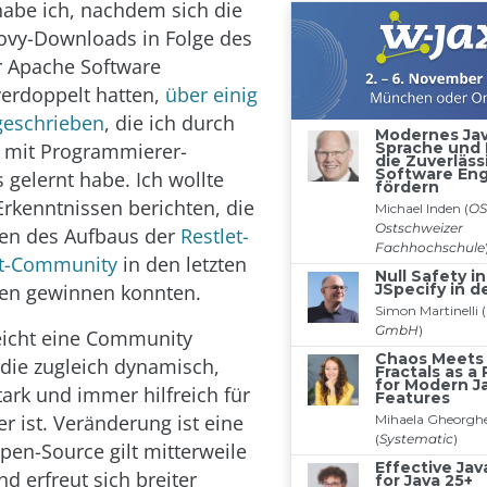
abe ich, nachdem sich die
ovy-Downloads in Folge des
r Apache Software
erdoppelt hatten,
über einig
geschrieben
, die ich durch
mit Programmierer-
gelernt habe. Ich wollte
Erkenntnissen berichten, die
en des Aufbaus der
Restlet-
t-Community
in den letzten
en gewinnen konnten.
 leicht eine Community
die zugleich dynamisch,
rk und immer hilfreich für
er ist. Veränderung ist eine
pen-Source gilt mitterweile
d erfreut sich breiter