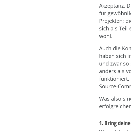
Akzeptanz. D
für gewöhnl
Projekten; d
sich als Tei
wohl.
Auch die Ko
haben sich i
und zwar so 
anders als v
funktioniert,
Source-Commu
Was also sin
erfolgreiche
1. Bring dein