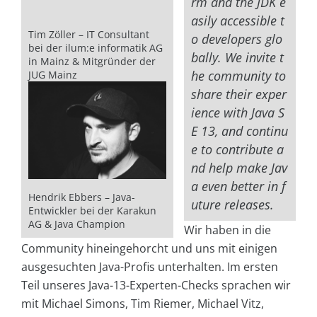
rm and the JDK e
asily accessible t
Tim Zöller – IT Consultant
o developers glo
bei der ilum:e informatik AG
bally. We invite t
in Mainz & Mitgründer der
he community to
JUG Mainz
share their exper
ience with Java S
E 13, and continu
e to contribute a
nd help make Jav
a even better in f
Hendrik Ebbers – Java-
uture releases.
Entwickler bei der Karakun
AG & Java Champion
Wir haben in die
Community hineingehorcht und uns mit einigen
ausgesuchten Java-Profis unterhalten. Im ersten
Teil unseres Java-13-Experten-Checks sprachen wir
mit Michael Simons, Tim Riemer, Michael Vitz,