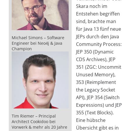
Skara noch im
Entstehen begriffen
sind, brachte man
für Java 13 fünf neue
JEPs durch den Java
Michael Simons – Software
Engineer bei Neo4j & Java
Community Process:
Champion
JEP 350 (Dynamic
CDS Archives), JEP
351 (ZGC: Uncommit
Unused Memory),
353 (Reimplement
the Legacy Socket
API), JEP 354 (Switch
Expressions) und JEP
355 (Text Blocks).
Tim Riemer – Principal
Eine hübsche
Architect Cookidoo bei
Vorwerk & mehr als 20 Jahre
Übersicht gibt es in