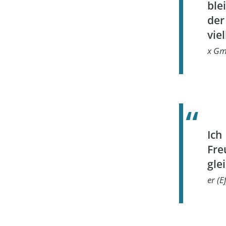
ble
de
vie
x Gm
Ich
Fre
gle
er (E