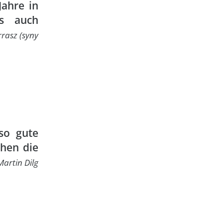
Jahre in
s auch
rasz (syny
so gute
chen die
Martin Dilg