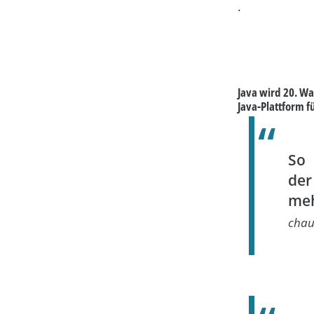
.
Java wird 20. W
Java-Plattform f
So 
de
meh
chau