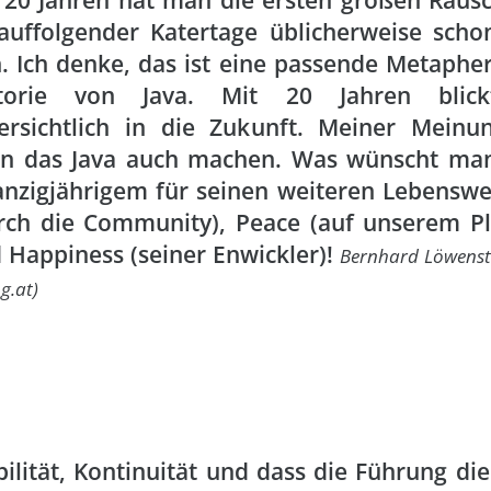
 20 Jahren hat man die ersten großen Räusc
auffolgender Katertage üblicherweise scho
h. Ich denke, das ist eine passende Metapher
storie von Java. Mit 20 Jahren blic
ersichtlich in die Zukunft. Meiner Meinu
n das Java auch machen. Was wünscht ma
nzigjährigem für seinen weiteren Lebenswe
rch die Community), Peace (auf unserem Pl
 Happiness (seiner Enwickler)!
Bernhard Löwenste
g.at)
bilität, Kontinuität und dass die Führung die