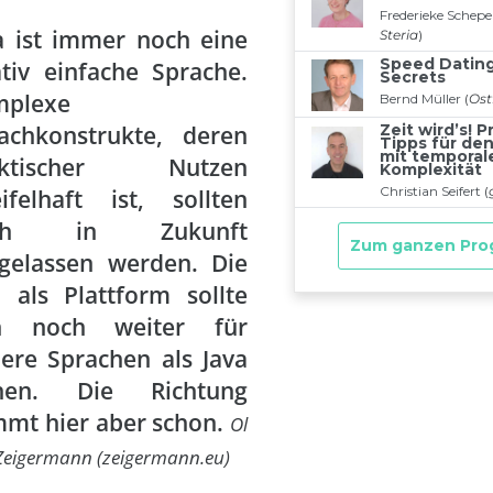
a ist immer noch eine
ativ einfache Sprache.
mplexe
achkonstrukte, deren
aktischer Nutzen
ifelhaft ist, sollten
ch in Zukunft
gelassen werden. Die
 als Plattform sollte
ch noch weiter für
ere Sprachen als Java
fnen. Die Richtung
mmt hier aber schon.
Ol
 Zeigermann (zeigermann.eu)