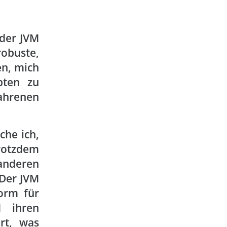
 der JVM
obuste,
en, mich
pten zu
fahrenen
che ich,
trotzdem
anderen
 Der JVM
form für
 ihren
rt, was