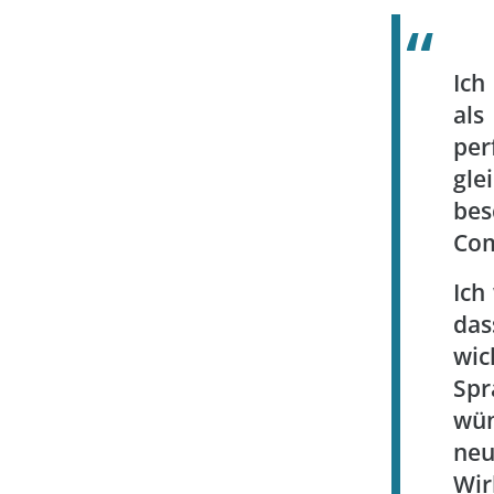
Ich
als
per
gle
bes
Com
Ich
das
wic
Spr
wün
ne
Wir