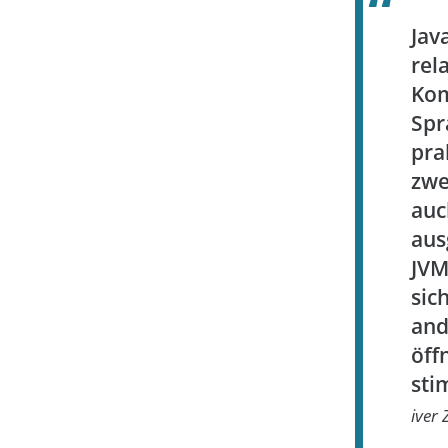
Jav
rel
Ko
Spr
pr
zwe
au
aus
JVM
si
and
öf
sti
iver