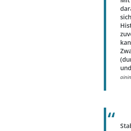
Mit
dar
sic
Hi
zuv
kan
Zwa
(du
und
ainin
Sta