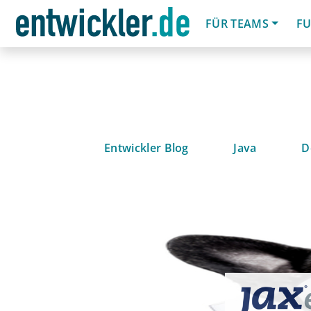
FÜR TEAMS
FU
Entwickler Blog
Java
D