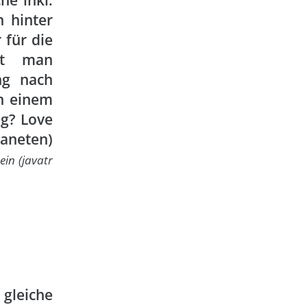
he inkl.
n hinter
 für die
kt man
ng nach
n einem
g? Love
aneten)
in (javatr
 gleiche