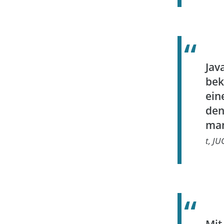
Jav
bek
ein
den
man
t, J