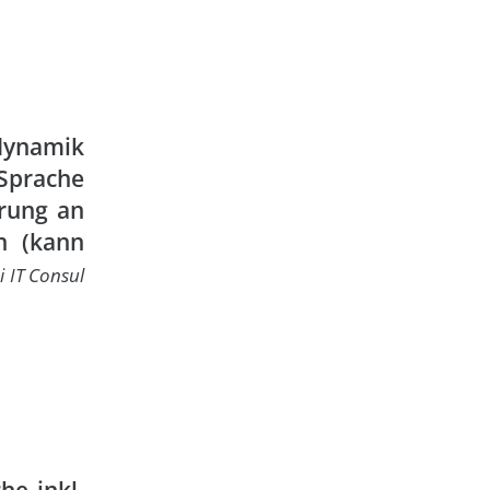
dynamik
Sprache
erung an
n (kann
 IT Consul