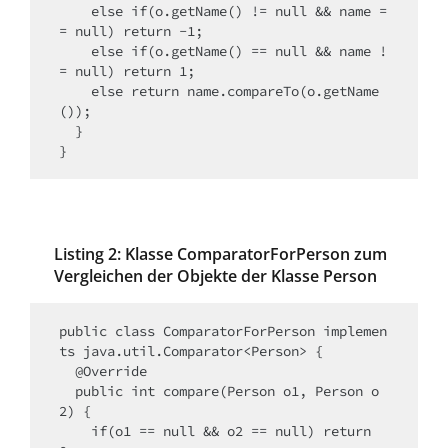
    else if(o.getName() != null && name =
= null) return -1;

    else if(o.getName() == null && name !
= null) return 1;

    else return name.compareTo(o.getName
());

  }

}
Listing 2: Klasse ComparatorForPerson zum
Vergleichen der Objekte der Klasse Person
public class ComparatorForPerson implemen
ts java.util.Comparator<Person> {

  @Override

  public int compare(Person o1, Person o
2) {

    if(o1 == null && o2 == null) return 