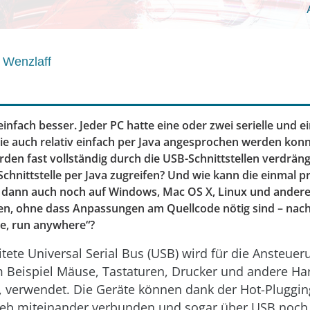
Wenzlaff
einfach besser. Jeder PC hatte eine oder zwei serielle und ei
 die auch relativ einfach per Java angesprochen werden kon
urden fast vollständig durch die USB-Schnittstellen verdrän
Schnittstelle per Java zugreifen? Und wie kann die einmal 
dann auch noch auf Windows, Mac OS X, Linux und ander
n, ohne dass Anpassungen am Quellcode nötig sind – nach
e, run anywhere“?
itete Universal Serial Bus (USB) wird für die Ansteuer
m Beispiel Mäuse, Tastaturen, Drucker und andere H
, verwendet. Die Geräte können dank der Hot-Pluggin
ieb miteinander verbunden und sogar über USB noch 