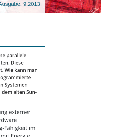
Ausgabe: 9.2013
ne parallele
nten. Diese
gt. Wie kann man
programmierte
en Systemen
 dem alten Sun-
ung externer
ardware
g-Fähigkeit im
mit Energie