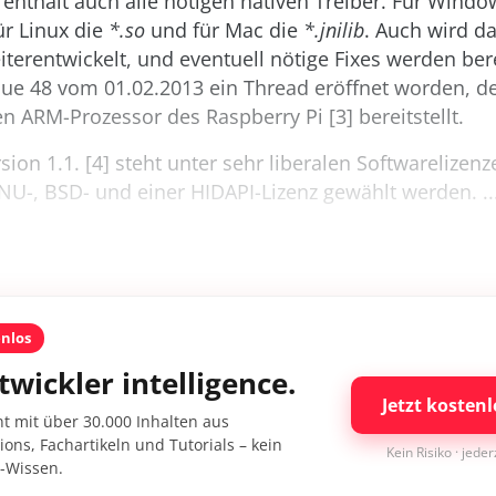
 enthält auch alle nötigen nativen Treiber. Für Windo
für Linux die
*.so
und für Mac die
*.jnilib
. Auch wird da
iterentwickelt, und eventuell nötige Fixes werden bere
ssue 48 vom 01.02.2013 ein Thread eröffnet worden, d
en ARM-Prozessor des Raspberry Pi [3] bereitstellt.
sion 1.1. [4] steht unter sehr liberalen Softwarelizen
U-, BSD- und einer HIDAPI-Lizenz gewählt werden. ..
enlos
twickler intelligence.
Jetzt kostenl
nt mit über 30.000 Inhalten aus
ons, Fachartikeln und Tutorials – kein
Kein Risiko · jede
I-Wissen.