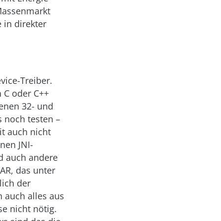
 Massenmarkt
 in direkter
vice-Treiber.
n C oder C++
enen 32- und
s noch testen –
it auch nicht
inen JNI-
nd auch andere
JAR, das unter
lich der
 auch alles aus
 nicht nötig.