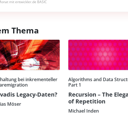
onat mit entwickler.de BASIC
esem Thema
haltung bei inkrementeller
Algorithms and Data Struct
aremigration
Part 1
vadis Legacy-Daten?
Recursion – The Eleg
of Repetition
ias Möser
Michael Inden