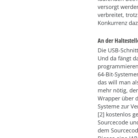
versorgt werden
verbreitet, tro
Konkurrenz daz
An der Haltestell
Die USB-Schnitt
Und da fängt da
programmieren 
64-Bit-Systemen
das will man als
mehr nötig, denn
Wrapper über d
Systeme zur Ver
[2] kostenlos g
Sourcecode und
dem Sourcecode