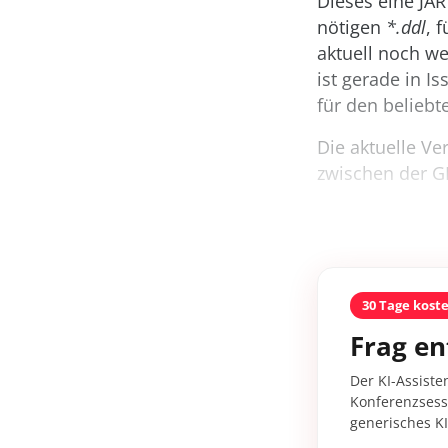
Dieses eine JAR
nötigen
*.ddl
, 
aktuell noch we
ist gerade in I
für den beliebt
Die aktuelle Ver
zwischen der GN
30 Tage kost
Frag en
Der KI-Assiste
Konferenzsessi
generisches K