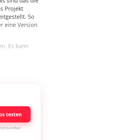
ws sind das die
s Projekt
itgestellt. So
er eine Version
zen. Es kann
.
os testen
rzeit kündbar