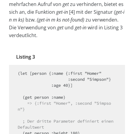
mehrfachen Aufruf von
get
zu verhindern, bietet es
sich an, die Funktion
get-in
[4] mit der Signatur
(get-i
n m ks)
bzw.
(get-in m ks not-found)
zu verwenden.
Die Verwendung von
get
und
get-in
wird in Listing 3
verdeutlicht.
Listing 3
(let [person {:name {:first "Homer"

                     :second "Simpson"}

              :age 40}]

  (get person :name)

=> {:first "Homer", :second "Simpso
n"}
; Der dritte Parameter definiert einen 
Defaultwert