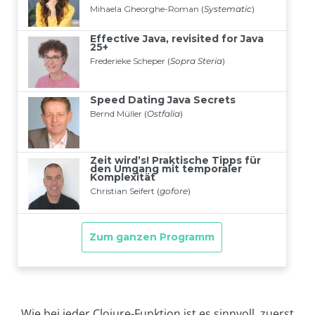
Wie bei jeder Clojure-Funktion ist es sinnvoll, zuerst