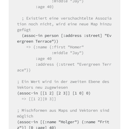
               :middle "Jay"}
        :age 40}
  ; Existiert eine verschachtelte Assozia
tion noch nicht, wird eine neue Map hinzu
gefügt
  (assoc-in person [:address :street] "Ev
    => {:name {:first "Homer"
               :middle "Jay"}
        :age 40
        :address {:street "Evergreen Terr
ace"}}
; Ein Wert wird in der zweiten Ebene des 
Vektors neu zugewiesen
  => [[1 2][0 3]]
; Mischformen aus Maps und Vektoren sind 
möglich
(assoc-in [{:name "Holger"} {:name "Frit