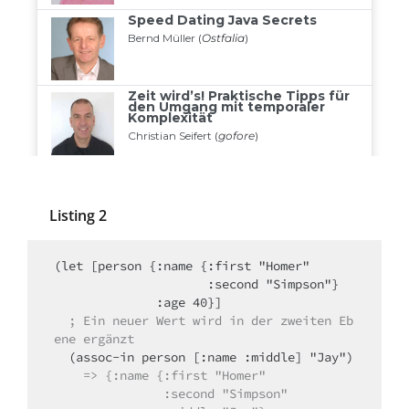
Listing 2
(let [person {:name {:first "Homer"

                     :second "Simpson"}

              :age 40}]

 ; Ein neuer Wert wird in der zweiten Eb
ene ergänzt
    => {:name {:first "Homer"
               :second "Simpson"