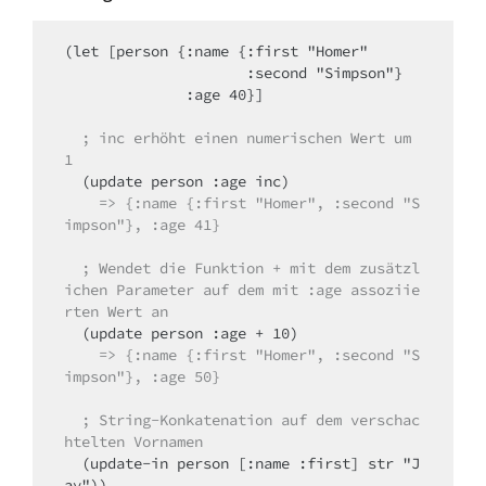
(let [person {:name {:first "Homer"

                     :second "Simpson"}

              :age 40}]

  ; inc erhöht einen numerischen Wert um 
1
  (update person :age inc)

=> {:name {:first "Homer", :second "S
impson"}, :age 41}
; Wendet die Funktion + mit dem zusätzl
ichen Parameter auf dem mit :age assoziie
rten Wert an
    => {:name {:first "Homer", :second "S
impson"}, :age 50}
; String-Konkatenation auf dem verschac
htelten Vornamen
  (update-in person [:name :first] str "J