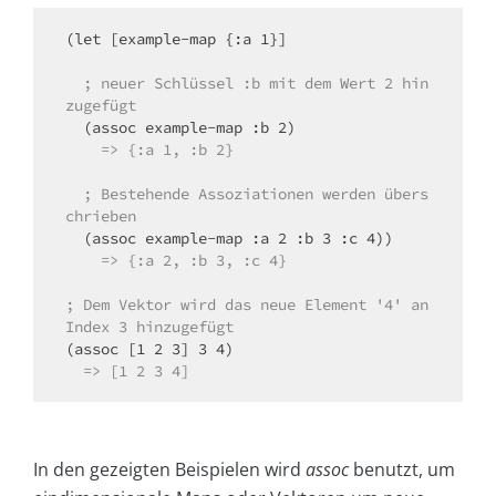
(let [example-map {:a 1}]

  ; neuer Schlüssel :b mit dem Wert 2 hin
zugefügt
  (assoc example-map :b 2) 

=> {:a 1, :b 2}
; Bestehende Assoziationen werden übers
chrieben
  (assoc example-map :a 2 :b 3 :c 4)) 

=> {:a 2, :b 3, :c 4}
; Dem Vektor wird das neue Element '4' an 
Index 3 hinzugefügt
(assoc [1 2 3] 3 4) 

=> [1 2 3 4]
In den gezeigten Beispielen wird
assoc
benutzt, um