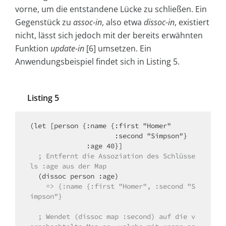
vorne, um die entstandene Lücke zu schließen. Ein
Gegenstück zu
assoc-in
, also etwa
dissoc-in
, existiert
nicht, lässt sich jedoch mit der bereits erwähnten
Funktion
update-in
[6] umsetzen. Ein
Anwendungsbeispiel findet sich in Listing 5
.
Listing 5
(let [person {:name {:first "Homer"

                     :second "Simpson"}

              :age 40}]

; Entfernt die Assoziation des Schlüsse
ls :age aus der Map
    => {:name {:first "Homer", :second "S
impson"}
  ; Wendet (dissoc map :second) auf die v