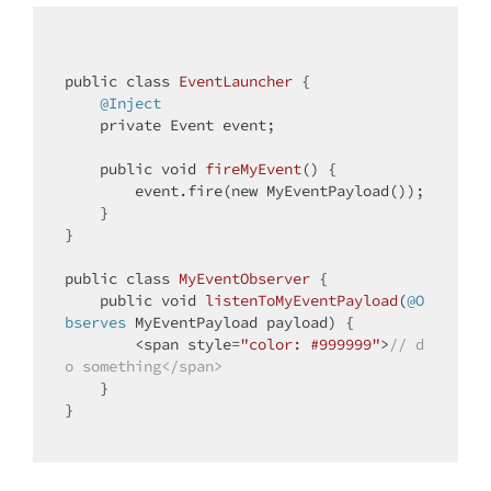
public
class
EventLauncher
{

@Inject
private
 Event event;

public
void
fireMyEvent
()
{

        event.fire(
new
 MyEventPayload());

    }

}

public
class
MyEventObserver
{

public
void
listenToMyEventPayload
(
@O
bserves
 MyEventPayload payload)
{

        <span style=
"color: #999999"
>
// d
o something</span>
    }

}
