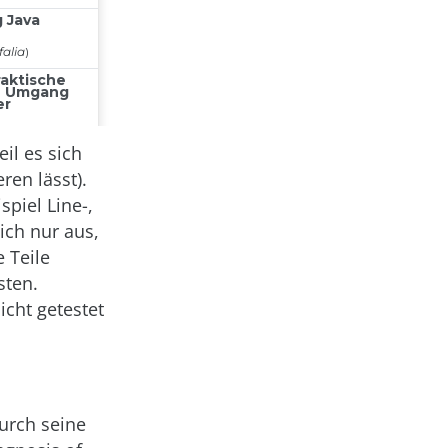
il es sich
ren lässt).
spiel Line-,
ich nur aus,
 Teile
sten.
cht getestet
durch seine