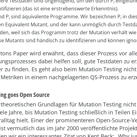
ere Testdaten sind ungenügend, um den durch P
eingeführ
i
ntifizieren (das ist eine erstrebenswerte Erkenntnis).
nd P
sind äquivalente Programme. Wir bezeichnen P
in dies
i
i
en Equivalent Mutant, und der kann unmöglich durch Testd
den, weil sich das Programm trotz der Mutation verhält wi
se Mutants sind händisch zu identifizieren und können igno
iptons Paper wird erwähnt, dass dieser Prozess vor a
ungsprozesses dabei helfen soll, gute Testdaten zu 
r zu finden. Es geht also beim Mutation Testing nicht 
 Metriken in einem nachgelagerten QS-Prozess zu erz
ing goes Open Source
 theoretischen Grundlagen für Mutation Testing nicht
ele Jahre, bis Mutation Testing schließlich in Teilen E
lltag hielt. Einer der prominenteren Open-Source-Ve
st vermutlich das im Jahr 2000 veröffentlichte Projekt 
den wir ein interessantes Zitat von Kent Beck: „Why ju