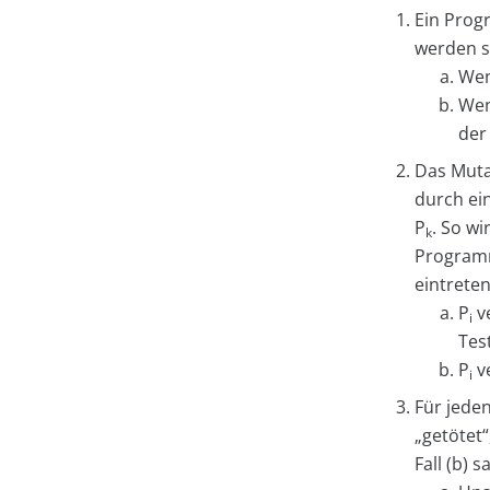
Ein Prog
werden s
Wen
Wen
der
Das Mutat
durch ein
P
. So wi
k
Programm
eintreten
P
ve
i
Tes
P
ve
i
Für jeden
„getötet“
Fall (b) 