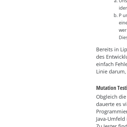
Uns
ide
P u
ein
wer
Die
Bereits in L
des Entwickl
einfach Fehle
Linie darum,
Mutation Test
Obgleich die
dauerte es vi
Programmiera
Java-Umfeld i
Zu Jester fin