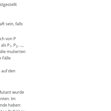
tgestellt
t sein, falls
ich von P
 als P
, P
, …,
1
2
 die mutierten
 Fälle
d auf den
r Mutant wurde
nnten. Im
ründe haben: