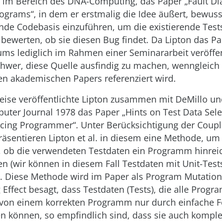
t im Bereich des DNA-Computing, das Paper „Fault Di
grams“, in dem er erstmalig die Idee äußert, bewuss
ende Codebasis einzuführen, um die existierende Test
 bewerten, ob sie diesen Bug findet. Da Lipton das 
ums lediglich im Rahmen einer Seminararbeit veröffen
schwer, diese Quelle ausfindig zu machen, wenngleich
en akademischen Papers referenziert wird.
eise veröffentlichte Lipton zusammen mit DeMillo u
uter Journal 1978 das Paper „Hints on Test Data Sele
ticing Programmer“. Unter Berücksichtigung der Coupli
äsentieren Lipton et al. in diesem eine Methode, um
n, ob die verwendeten Testdaten ein Programm hinre
en (wir können in diesem Fall Testdaten mit Unit-Test
). Diese Methode wird im Paper als Program Mutation
 Effect besagt, dass Testdaten (Tests), die alle Prog
von einem korrekten Programm nur durch einfache F
n können, so empfindlich sind, dass sie auch komple