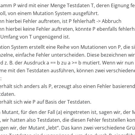
ramm P wird mit einer Menge Testdaten T, deren Eignung fes
oll, von einem Mutation System ausgeführt.
n hierbei Fehler auftreten, ist P fehlerhaft -> Abbruch
n hierbei keine Fehler auftreten, könnte P ebenfalls fehlerhaf
 Umfang von T ungenügend ist.
ion System erstellt eine Reihe von Mutationen von P, die s
zelne, einfache Fehler unterscheiden. Diese bezeichnen wir
rd z. B. der Ausdruck a == b zu a >= b mutiert. Wenn wir nun
e mit den Testdaten ausführen, können zwei verschiedene
:
rhält sich anders als P, erzeugt also einen Fehler basieren
tdaten.
rhält sich wie P auf Basis der Testdaten.
 Mutant, für den der Fall (a) eingetreten ist, sagen wir, de
, wir hatten also Testdaten, die diesen Fehler feststellen ko
sagen wir, der Mutant „lebt“. Das kann zwei verschiedene G