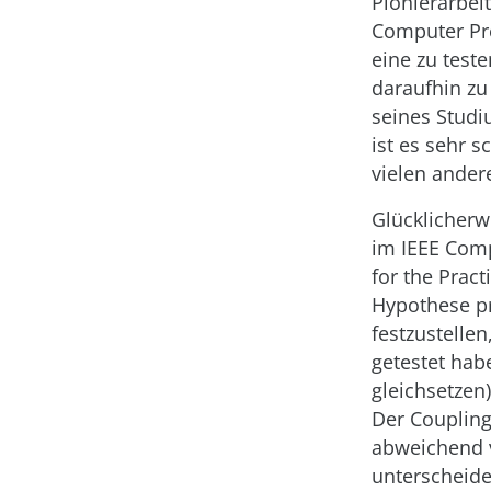
Pionierarbei
Computer Pro
eine zu test
daraufhin zu
seines Studi
ist es sehr 
vielen ander
Glücklicherw
im IEEE Comp
for the Prac
Hypothese pr
festzustelle
getestet hab
gleichsetzen
Der Coupling
abweichend 
unterscheide