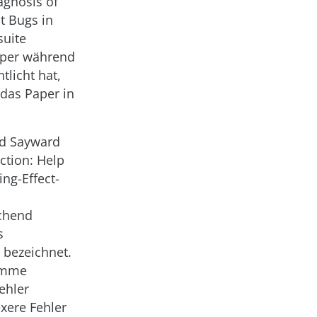
agnosis of
t Bugs in
suite
Paper während
tlicht hat,
 das Paper in
nd Sayward
ction: Help
ng-Effect-
ichend
s
 bezeichnet.
ramme
ehler
xere Fehler