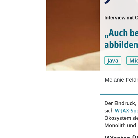
Interview mit 
„Auch be
abbilde
Java
Mic
Melanie Fel
Der Eindruck, 
sich
W-JAX-Spe
Ökosystem sie
Monolith und M