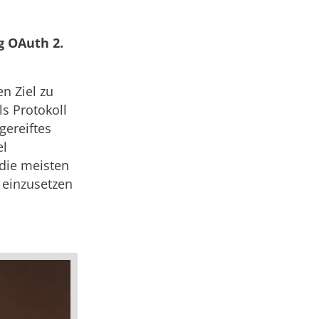
g OAuth 2.
n Ziel zu
s Protokoll
sgereiftes
el
 die meisten
 einzusetzen