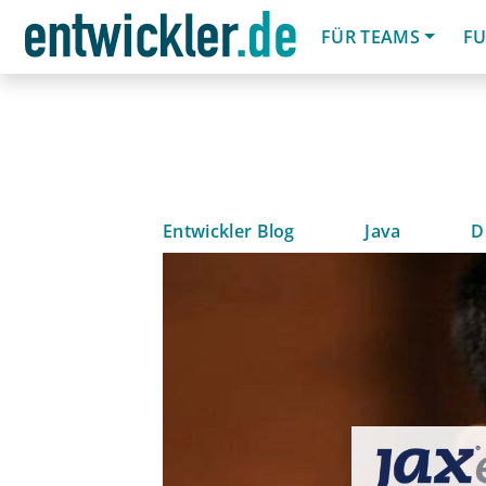
FÜR TEAMS
FU
Entwickler Blog
Java
D