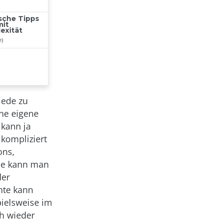
iede zu
ne eigene
 kann ja
kompliziert
ons,
se kann man
der
hte kann
pielsweise im
ch wieder