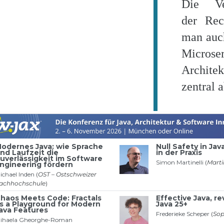
Die Ve
der Rec
man auch
Microser
Architek
zentral 