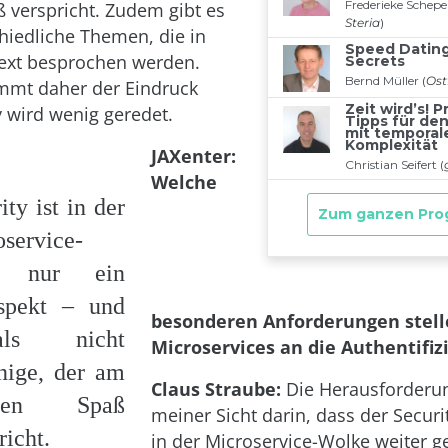
 verspricht. Zudem gibt es
chiedliche Themen, die in
ext besprochen werden.
ommt daher der Eindruck
y wird wenig geredet.
JAXenter:
Welche
ity ist in der
service-
t nur ein
aspekt – und
besonderen Anforderungen stel
mals nicht
Microservices an die Authentifiz
nige, der am
Claus Straube:
Die Herausforderun
sten Spaß
meiner Sicht darin, dass der Securi
richt.
in der Microservice-Wolke weiter g