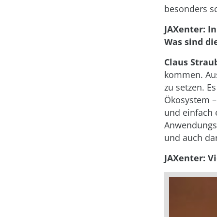
besonders s
JAXenter: In
Was sind di
Claus Strau
kommen. Aus 
zu setzen. Es
Ökosystem – 
und einfach e
Anwendungsfä
und auch dar
JAXenter: V