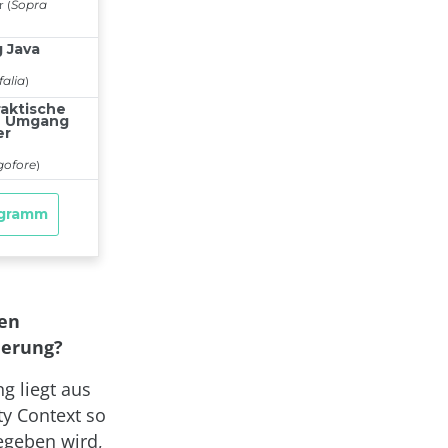
len
ierung?
g liegt aus
ty Context so
egeben wird,