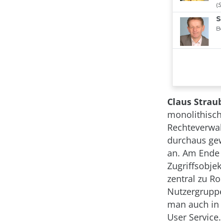
Claus Strau
monolithisc
Rechteverwal
durchaus gew
an. Am Ende 
Zugriffsobj
zentral zu 
Nutzergruppe
man auch in 
User Service.