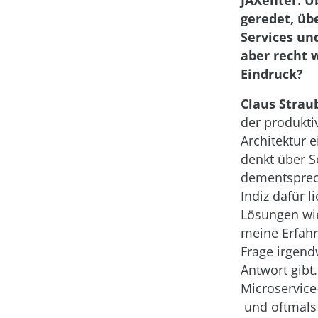
JAXenter: Ü
geredet, üb
Services un
aber recht w
Eindruck?
Claus Strau
der produkti
Architektur e
denkt über S
dementsprec
Indiz dafür l
Lösungen wie
meine Erfahr
Frage irgend
Antwort gibt.
Microservice
und oftmals 