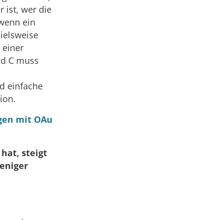
 ist, wer die
 wenn ein
pielsweise
 einer
und C muss
d einfache
ion.
gen mit OAu
hat, steigt
weniger