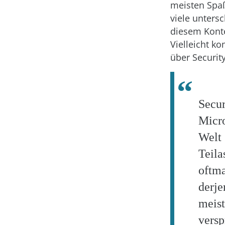
meisten Spaß
viele unters
diesem Kont
Vielleicht k
über Securit
Secur
Micro
Wel
Teil
oft
derje
mei
versp