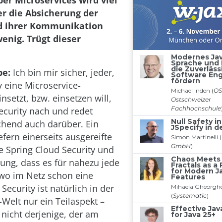
ber Microservices wird viel
er die Absicherung der
d ihrer Kommunikation
enig. Trügt dieser
be:
Ich bin mir sicher, jeder,
v eine Microservice-
insetzt, bzw. einsetzen will,
ecurity nach und redet
hend auch darüber. Ein
iefern einerseits ausgereifte
 Spring Cloud Security und
ung, dass es für nahezu jede
wo im Netz schon eine
 Security ist natürlich in der
-Welt nur ein Teilaspekt –
nicht derjenige, der am