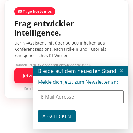
30 Tage kostenlos
Frag entwickler
intelligence.
Der KI-Assistent mit über 30.000 Inhalten aus
Konferenzsessions, Fachartikeln und Tutorials –
kein generisches KI-Wissen.
Danach 19,90 €/Monat mit entwickler.de BASIC
×
Bleibe auf dem neuesten Stand
Jetzt kostenlos testen
Melde dich jetzt zum Newsletter an:
Kein Risiko · jederzeit kündbar