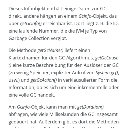
Dieses Infoobjekt enthält einige Daten zur GC
direkt, andere hängen an einem
GcInfo
-Objekt, das
über
getGcInfo()
erreichbar ist. Dort liegt z. B. die ID,
eine laufende Nummer, die die JVM je Typ von
Garbage Collection vergibt.
Die Methode
getGcName()
liefert einen
Klartextnamen für den GC-Algorithmus,
getGcCause
()
eine kurze Beschreibung für den Auslöser der GC
(zu wenig Speicher, expliziter Aufruf von
System.gc()
,
usw.) und
getGcAction()
in verklausulierter Form die
Information, ob es sich um eine inkrementelle oder
eine volle GC handelt.
Am
GcInfo
-Objekt kann man mit
getDuration()
abfragen, wie viele Millisekunden die GC insgesamt
gedauert hat. Außerdem gibt es dort die Methoden