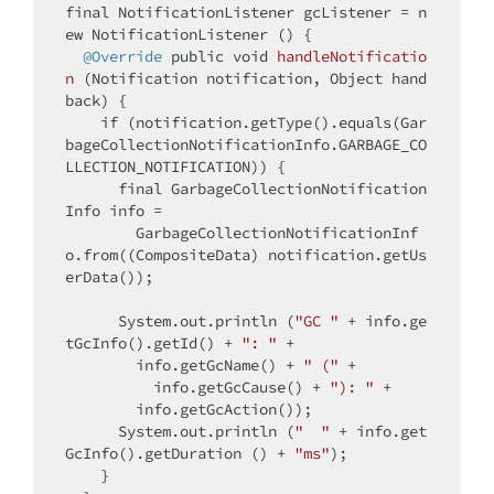
final
 NotificationListener gcListener = 
n
ew
 NotificationListener () {

@Override
public
void
handleNotificatio
n
(Notification notification, Object hand
back)
{

if
 (notification.getType().equals(Gar
bageCollectionNotificationInfo.GARBAGE_CO
LLECTION_NOTIFICATION)) {

final
 GarbageCollectionNotification
Info info = 

        GarbageCollectionNotificationInf
o.from((CompositeData) notification.getUs
erData());

      System.out.println (
"GC "
 + info.ge
tGcInfo().getId() + 
": "
 +

        info.getGcName() + 
" ("
 +

          info.getGcCause() + 
"): "
 +

        info.getGcAction());

      System.out.println (
"  "
 + info.get
GcInfo().getDuration () + 
"ms"
);

    }
