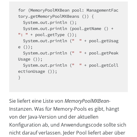
for
 (MemoryPoolMXBean pool: ManagementFac
tory.getMemoryPoolMXBeans ()) {

  System.out.println ();

  System.out.println (pool.getName () + 
": "
 + pool.getType ());

  System.out.println (
"  "
 + pool.getUsag
e ());

  System.out.println (
"  "
 + pool.getPeak
Usage ());

  System.out.println (
"  "
 + pool.getColl
ectionUsage ());

}

Sie liefert eine Liste von
MemoryPoolMXBean
-
Instanzen. Was für Memory-Pools es gibt, hängt
von der Java-Version und der aktuellen
Konfiguration ab, und Anwendungscode sollte sich
nicht darauf verlassen. Jeder Pool liefert aber über