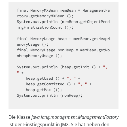
final
 MemoryMXBean memBean = ManagementFa
ctory.getMemoryMXBean ();

System.out.println (memBean.getObjectPend
ingFinalizationCount ());

final
 MemoryUsage heap = memBean.getHeapM
final
 MemoryUsage nonHeap = memBean.getNo
nHeapMemoryUsage ();

System.out.println (heap.getInit () + 
", 
"
 +

    heap.getUsed () + 
", "
 +

    heap.getCommitted () + 
", "
 +

    heap.getMax ());

System.out.println (nonHeap);

Die Klasse
java.lang.management.ManagementFactory
ist der Einstiegspunkt in JMX. Sie hat neben den