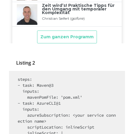
Listing 2
steps:

- task: Maven@3

  inputs:

    mavenPomFile: 'pom.xml'

- task: AzureCLI@1

  inputs:

    azureSubscription: <your service conn
ection name>

    scriptLocation: inlineScript

    inlineScript: |
