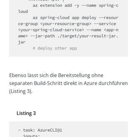
      az extension add -y --name spring-c
loud

      az spring-cloud app deploy --resour
ce-group <your-resource-group> --service 
<your-spring-cloud-service> --name <app-n
ame> --jar-path ./target/your-result-jar.
      # deploy other app
Ebenso lässt sich die Bereitstellung ohne
separaten Build-Schritt direkt in Azure durchführen
(Listing 3).
Listing 3
- task: AzureCLI@1

  inputs:
