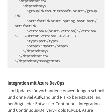
  <dependencies>

    <dependency>

      <groupId>com.microsoft.azure</group
Id>

      <artifactId>azure-spring-boot-bom</
artifactId>

      <version>${azure.version}</version> 
<!-- Current version: 0.2.0 -->

      <type>pom</type>

      <scope>import</scope>

    </dependency>

  </dependencies>

</dependencyManagement>
Integration mit Azure DevOps
Um Updates für vorhandene Anwendungen schnell
und ohne viel Aufwand und Risiko bereitzustellen,
benötigt jeder Entwickler Continuous-Integration-
und Continuous-Delivery-Tools (CI/CD). Azure