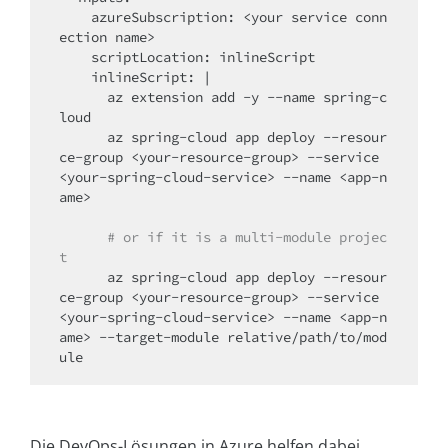
    azureSubscription: <your service conn
ection name>

    scriptLocation: inlineScript

    inlineScript: |

      az extension add -y --name spring-c
loud

      az spring-cloud app deploy --resour
ce-group <your-resource-group> --service 
<your-spring-cloud-service> --name <app-n
ame>

# or if it is a multi-module projec
t
      az spring-cloud app deploy --resour
ce-group <your-resource-group> --service 
<your-spring-cloud-service> --name <app-n
ame> --target-module relative/path/to/mod
ule
Die DevOps-Lösungen in Azure helfen dabei,