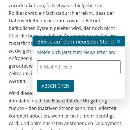
zurückzukehren, falls etwas schiefgeht. Das
Rollback wird einfach dadurch erreicht, dass der
Datenverkehr zurück zum zuvor in Betrieb
befindlichen System geleitet wird, der noch nicht
über die bereitgestellten Änderungen verfügt. Ein
×
Bleibe auf dem neuesten Stand
zusätzlicher Vorteil des Blue-Green-Deployments
ist die geringere Ausfallzeit des Servers. Da
Melde dich jetzt zum Newsletter an:
Anfragen sofort von einem Server zum anderen
geroutet werden, gibt es idealerweise keinen
Zeitraum, in dem Anfragen nicht beantwortet
werden.
Wird dieses Modell in der Cloud betrieben, kommt
ihm dabei noch die Elastizität der Umgebung
zugute – den inaktiven Strang kann man jederzeit
komplett abbauen, wenn er nicht mehr benötigt
wird, und beim nächsten anstehenden Deployment