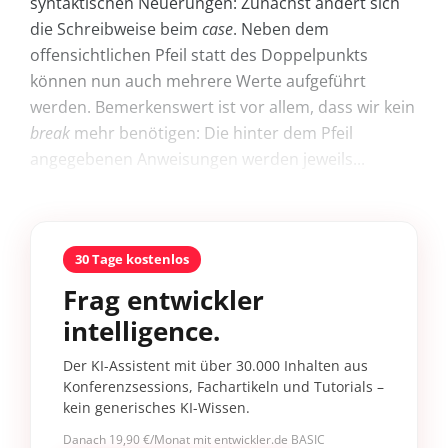
syntaktischen Neuerungen: Zunächst ändert sich
die Schreibweise beim
case
. Neben dem
offensichtlichen Pfeil statt des Doppelpunkts
können nun auch mehrere Werte aufgeführt
werden. Bemerkenswert ist vor allem, dass wir kein
break
mehr benötigen: Die hinter dem Pfeil
angegebenen Anweisungen werden jeweils...
30 Tage kostenlos
Frag entwickler
intelligence.
Der KI-Assistent mit über 30.000 Inhalten aus
Konferenzsessions, Fachartikeln und Tutorials –
kein generisches KI-Wissen.
Danach 19,90 €/Monat mit entwickler.de BASIC