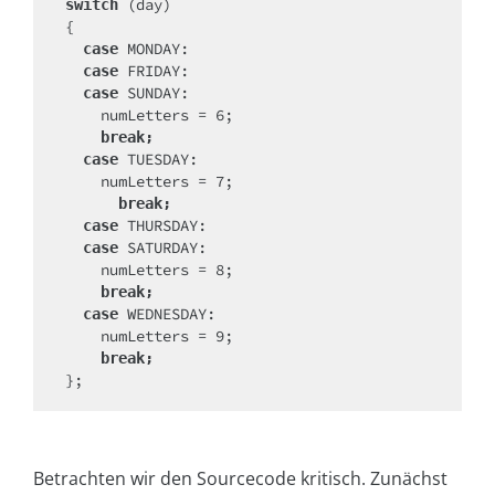
 (day)

switch
  case
  case
 SUNDAY:

  case
    break;
 TUESDAY:

  case
      break;
  case
 SATURDAY:

  case
    break;
 WEDNESDAY:

  case
    break;
};
Betrachten wir den Sourcecode kritisch. Zunächst