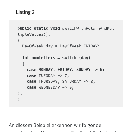
Listing 2
 switchWithReturnAndMul
public static void
tipleValues();

{

  DayOfWeek day = DayOfWeek.FRIDAY;

int numLetters = switch (day)
  {

case MONDAY, FRIDAY, SUNDAY -> 6;
 TUESDAY -> 7;

case
 THURSDAY, SATURDAY -> 8;

case
 WEDNESDAY -> 9;

case
};

}
An diesem Beispiel erkennen wir folgende