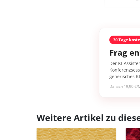
30 Tage kost
Frag en
Der KI-Assiste
Konferenzsessi
generisches K
Danach 19,90 €/M
Weitere Artikel zu di