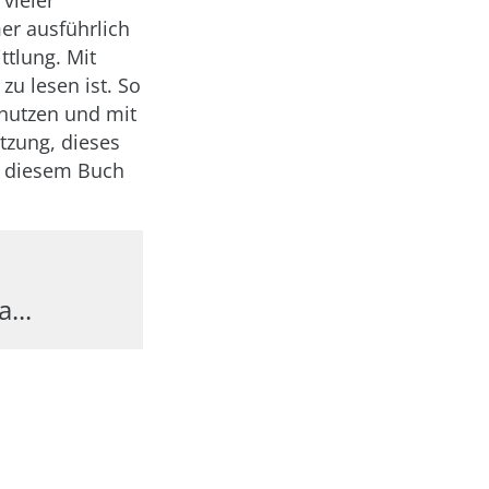
vieler
er ausführlich
ttlung. Mit
zu lesen ist. So
 nutzen und mit
etzung, dieses
n diesem Buch
...