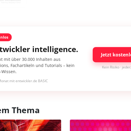
enlos
twickler intelligence.
Jetzt kostenl
nt mit über 30.000 Inhalten aus
ons, Fachartikeln und Tutorials – kein
Kein Risiko · jede
I-Wissen.
onat mit entwickler.de BASIC
esem Thema