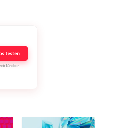
os testen
rzeit kündbar