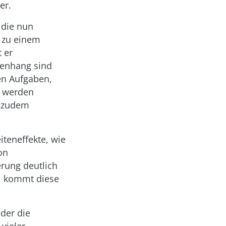
er.
 die nun
d zu einem
 er
menhang sind
en Aufgaben,
t werden
d zudem
iteneffekte, wie
on
erung deutlich
e, kommt diese
der die