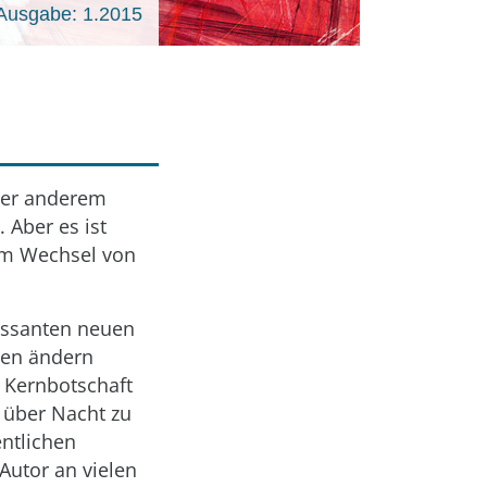
Ausgabe: 1.2015
nter anderem
 Aber es ist
dem Wechsel von
essanten neuen
ten ändern
e Kernbotschaft
t über Nacht zu
ntlichen
 Autor an vielen