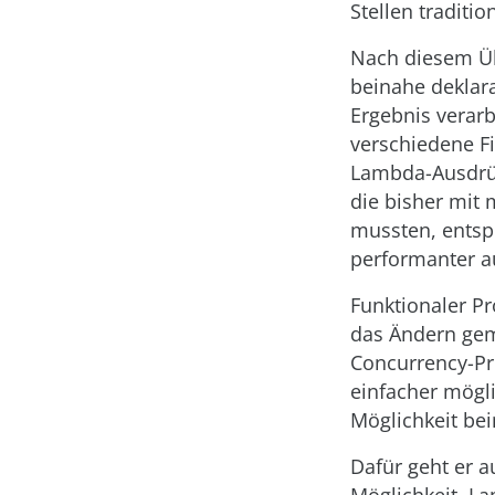
Stellen tradit
Nach diesem Übe
beinahe deklara
Ergebnis verarb
verschiedene F
Lambda-Ausdrüc
die bisher mit 
mussten, entsp
performanter au
Funktionaler Pr
das Ändern gem
Concurrency-Pro
einfacher mögli
Möglichkeit be
Dafür geht er 