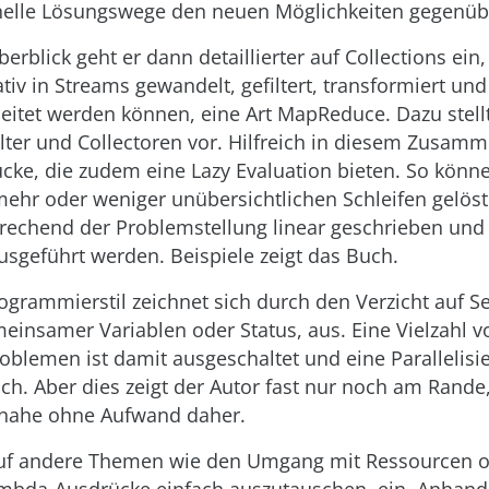
ionelle Lösungswege den neuen Möglichkeiten gegenüb
rblick geht er dann detaillierter auf Collections ein,
tiv in Streams gewandelt, gefiltert, transformiert un
eitet werden können, eine Art MapRe­duce. Dazu stellt
ilter und Collectoren vor. Hilfreich in diesem Zusam
ke, die zudem eine Lazy Evaluation bieten. So könn
mehr oder weniger unübersichtlichen Schleifen gelös
rechend der Problemstellung linear geschrieben un
sgeführt werden. Beispiele zeigt das Buch.
ogrammierstil zeichnet sich durch den Verzicht auf Se
einsamer Variablen oder Status, aus. Eine Vielzahl v
blemen ist damit ausgeschaltet und eine Parallelisi
ch. Aber dies zeigt der Autor fast nur noch am Rand
inahe ohne Aufwand daher.
auf andere Themen wie den Umgang mit Ressourcen o