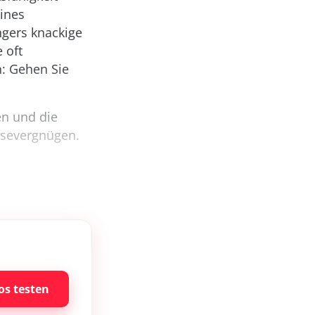
eines
ngers knackige
 oft
n: Gehen Sie
en und die
esevergnügen.
os testen