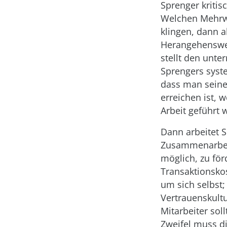
Sprenger kriti
Welchen Mehrwe
klingen, dann a
Herangehenswei
stellt den unte
Sprengers syst
dass man seine
erreichen ist,
Arbeit geführt 
Dann arbeitet S
Zusammenarbeit
möglich, zu fö
Transaktionsko
um sich selbst
Vertrauenskult
Mitarbeiter so
Zweifel muss di