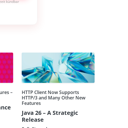
rzeit kündbar
ures –
HTTP Client Now Supports
HTTP/3 and Many Other New
Features
ance
Java 26 – A Strategic
Release