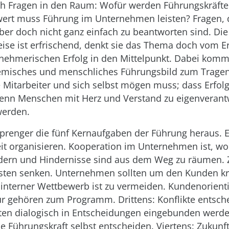
sch Fragen in den Raum: Wofür werden Führungskräfte
rt muss Führung im Unternehmen leisten? Fragen, di
ber doch nicht ganz einfach zu beantworten sind. Die
se ist erfrischend, denkt sie das Thema doch vom E
rnehmerischen Erfolg in den Mittelpunkt. Dabei komm
emisches und menschliches Führungsbild zum Tragen:
 Mitarbeiter und sich selbst mögen muss; dass Erfol
 wenn Menschen mit Herz und Verstand zu eigenverant
werden.
prenger die fünf Kernaufgaben der Führung heraus. E
 organisieren. Kooperation im Unternehmen ist, w
rdern und Hindernisse sind aus dem Weg zu räumen. 
sten senken. Unternehmen sollten um den Kunden kr
; interner Wettbewerb ist zu vermeiden. Kundenorien
ur gehören zum Programm. Drittens: Konflikte entsch
llten dialogisch in Entscheidungen eingebunden werde
e Führungskraft selbst entscheiden. Viertens: Zukunft