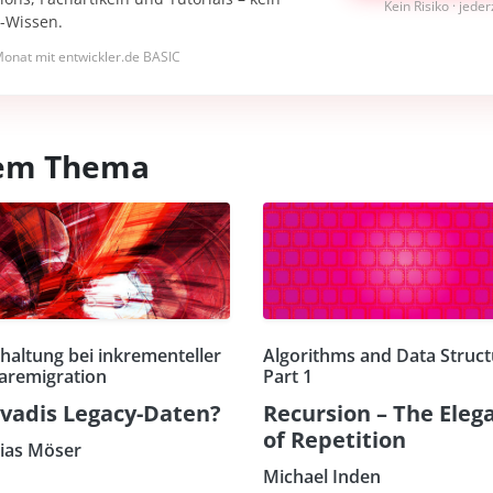
Kein Risiko · jede
I-Wissen.
onat mit entwickler.de BASIC
esem Thema
haltung bei inkrementeller
Algorithms and Data Struct
aremigration
Part 1
vadis Legacy-Daten?
Recursion – The Eleg
of Repetition
ias Möser
Michael Inden