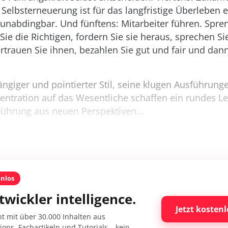
e Selbsterneuerung ist für das langfristige Überleben 
nabdingbar. Und fünftens: Mitarbeiter führen. Spre
Sie die Richtigen, fordern Sie sie heraus, sprechen Sie
rtrauen Sie ihnen, bezahlen Sie gut und fair und dan
ngiger und pointierter Stil, seine klugen Ausführung
zentration auf das Wesentliche schaffen ein rundes L
 Führung aus neuen Perspektiven...
enlos
twickler intelligence.
Jetzt kostenl
nt mit über 30.000 Inhalten aus
ons, Fachartikeln und Tutorials – kein