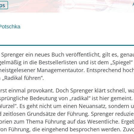
ps
 Potschka
prenger ein neues Buch veröffentlicht, gilt es, gen
egelmäßig in die Bestsellerlisten und ist dem „Spiegel“
eistgelesener Managementautor. Entsprechend hoch
„Radikal führen“.
 erst einmal provokant. Doch Sprenger klärt schnell, w
rsprüngliche Bedeutung von „radikal“ ist hier gemeint. 
„Wurzel“. Es geht nicht um einen Neuansatz, sondern 
 zeitlosen Grundsätze der Führung. Sprenger reduzier
orien zum Thema Führung auf das Wesentliche. Ergeb
on Führung, die eingehend besprochen werden. Zuvor