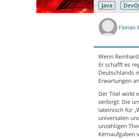
Java
DevO
Florian
Wenn Reinhard S
Er schafft es r
Deutschlands m
Erwartungen an 
Der Titel wirkt
verbirgt: Die u
lateinisch für 
universalen und
unzähligen The
Kernaufgaben v