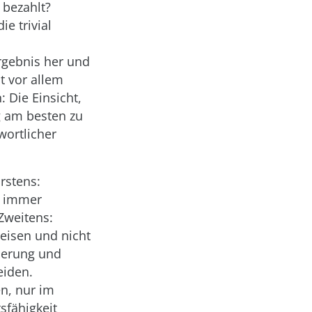
 bezahlt?
e trivial
rgebnis her und
t vor allem
 Die Einsicht,
g am besten zu
wortlicher
rstens:
o immer
Zweitens:
eisen und nicht
tierung und
eiden.
n, nur im
sfähigkeit