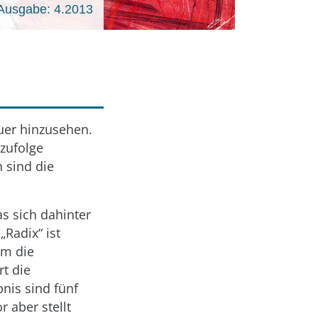
Ausgabe: 4.2013
auer hinzusehen.
 zufolge
 sind die
as sich dahinter
„Radix“ ist
um die
t die
nis sind fünf
 aber stellt