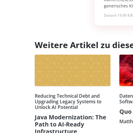
generisches K
Danach 19,90 €/M
Weitere Artikel zu di
Reducing Technical Debt and
Daten
Upgrading Legacy Systems to
Softw
Unlock AI Potential
Quo 
Java Modernization: The
Matth
Path to AI-Ready
Infrastructure