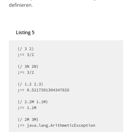
definieren.
Listing 5
(/ 3 2)

;=> 3/2

(/ 3N 2N)

;=> 3/2

(/ 1.2 2.3)

;=> 0.5217391304347826

(/ 2.2M 1.1M)

;=> 1.1M

(/ 2M 3M)

;=> java.lang.ArithmeticException
