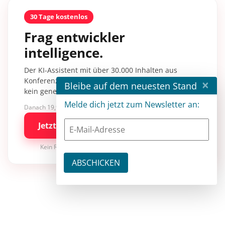
30 Tage kostenlos
Frag entwickler
intelligence.
Der KI-Assistent mit über 30.000 Inhalten aus
Konferenzsessions, Fachartikeln und Tutorials –
×
Bleibe auf dem neuesten Stand
kein generisches KI-Wissen.
Melde dich jetzt zum Newsletter an:
Danach 19,90 €/Monat mit entwickler.de BASIC
Jetzt kostenlos testen
Kein Risiko · jederzeit kündbar