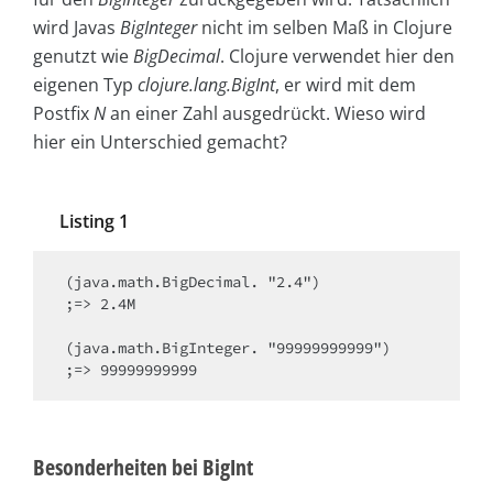
wird Javas
BigInteger
nicht im selben Maß in Clojure
genutzt wie
BigDecimal
. Clojure verwendet hier den
eigenen Typ
clojure.lang.BigInt
, er wird mit dem
Postfix
N
an einer Zahl ausgedrückt. Wieso wird
hier ein Unterschied gemacht?
Listing 1
(java.math.BigDecimal. "2.4")

;=> 2.4M

(java.math.BigInteger. "99999999999")

;=> 99999999999  
Besonderheiten bei BigInt