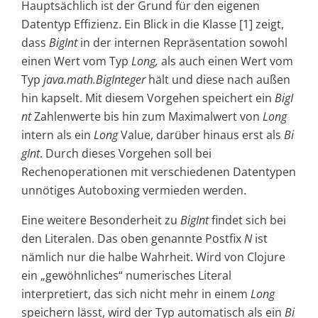
Hauptsächlich ist der Grund für den eigenen
Datentyp Effizienz. Ein Blick in die Klasse [1] zeigt,
dass
BigInt
in der internen Repräsentation sowohl
einen Wert vom Typ
Long,
als auch einen Wert vom
Typ
java.math.BigInteger
hält und diese nach außen
hin kapselt. Mit diesem Vorgehen speichert ein
BigI
nt
Zahlenwerte bis hin zum Maximalwert von
Long
intern als ein
Long
Value, darüber hinaus erst als
Bi
gInt
. Durch dieses Vorgehen soll bei
Rechenoperationen mit verschiedenen Datentypen
unnötiges Autoboxing vermieden werden.
Eine weitere Besonderheit zu
BigInt
findet sich bei
den Literalen. Das oben genannte Postfix
N
ist
nämlich nur die halbe Wahrheit. Wird von Clojure
ein „gewöhnliches“ numerisches Literal
interpretiert, das sich nicht mehr in einem
Long
speichern lässt, wird der Typ automatisch als ein
Bi