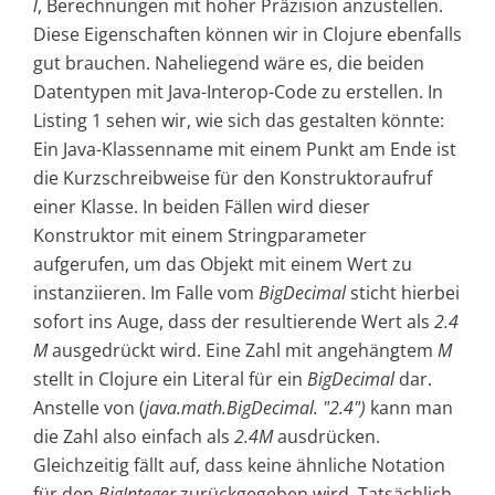
l
, Berechnungen mit hoher Präzision anzustellen.
Diese Eigenschaften können wir in Clojure ebenfalls
gut brauchen. Naheliegend wäre es, die beiden
Datentypen mit Java-Interop-Code zu erstellen. In
Listing 1 sehen wir, wie sich das gestalten könnte:
Ein Java-Klassenname mit einem Punkt am Ende ist
die Kurzschreibweise für den Konstruktoraufruf
einer Klasse. In beiden Fällen wird dieser
Konstruktor mit einem Stringparameter
aufgerufen, um das Objekt mit einem Wert zu
instanziieren. Im Falle vom
BigDecimal
sticht hierbei
sofort ins Auge, dass der resultierende Wert als
2.4
M
ausgedrückt wird. Eine Zahl mit angehängtem
M
stellt in Clojure ein Literal für ein
BigDecimal
dar.
Anstelle von (
java.math.BigDecimal. "2.4")
kann man
die Zahl also einfach als
2.4M
ausdrücken.
Gleichzeitig fällt auf, dass keine ähnliche Notation
für den
BigInteger
zurückgegeben wird. Tatsächlich