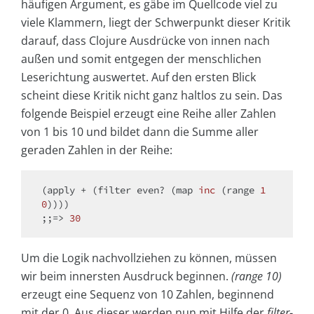
häufigen Argument, es gäbe im Quellcode viel zu
viele Klammern, liegt der Schwerpunkt dieser Kritik
darauf, dass Clojure Ausdrücke von innen nach
außen und somit entgegen der menschlichen
Leserichtung auswertet. Auf den ersten Blick
scheint diese Kritik nicht ganz haltlos zu sein. Das
folgende Beispiel erzeugt eine Reihe aller Zahlen
von 1 bis 10 und bildet dann die Summe aller
geraden Zahlen in der Reihe:
(apply + (filter even? (
map 
inc
(range 
1
0
)
;;=> 
30
Um die Logik nachvollziehen zu können, müssen
wir beim innersten Ausdruck beginnen.
(range 10)
erzeugt eine Sequenz von 10 Zahlen, beginnend
mit der 0. Aus dieser werden nun mit Hilfe der
filter
-