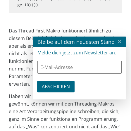
Das Thread First Makro funktioniert ähnlich zu
diesem Beispiel, fädelt den vorherigen Ausdruck
×
Bleibe auf dem neuesten Stand
aber als ersten Parameter des nachfolgenden ein,
Melde dich jetzt zum Newsletter an:
nicht als letzten. So simpel wie hier gezeigt,
funktionieren die Threading-Makros also jeweils
nur mit Funktionen, die die dynamischen
Parameter alle an der ersten oder letzten Stelle
erwarten.
Haben wir uns einmal an die Lesart dieser Makros
gewöhnt, können wir mit den Threading-Makros
eine Art Verarbeitungspipeline schreiben, die sich,
ganz im Sinne der funktionalen Programmierung,
auf das „Was“ konzentriert und nicht auf das „Wie“