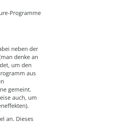
lojure-Programme
dabei neben der
 (man denke an
ndet, um den
 Programm aus
en
nne gemeint.
weise auch, um
neffekten).
el an. Dieses