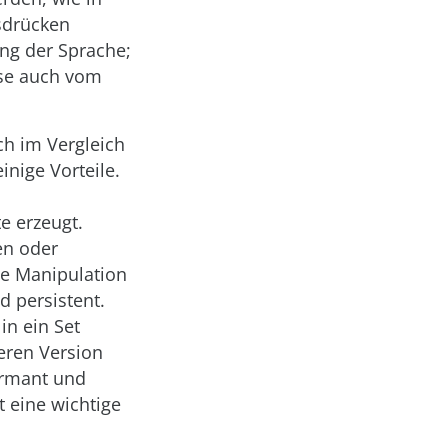
usdrücken
ung der Sprache;
ese auch vom
ch im Vergleich
nige Vorteile.
e erzeugt.
en oder
ne Manipulation
d persistent.
in ein Set
teren Version
ormant und
 eine wichtige