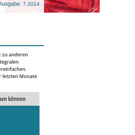
Ausgabe: 7.2014
tz zu anderen
tegralen
ereinfachen.
r letzten Monate
rnen können