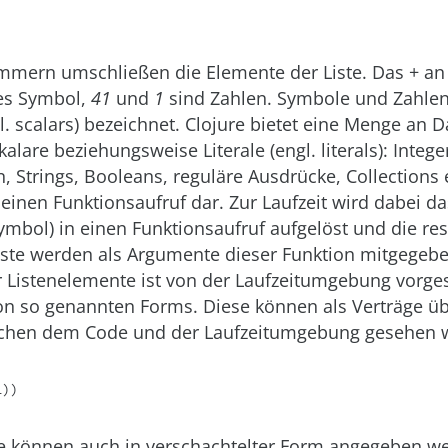
mern umschließen die Elemente der Liste. Das + an er
es Symbol,
41
und
1
sind Zahlen. Symbole und Zahle
gl. scalars) bezeichnet. Clojure bietet eine Menge an
lare beziehungsweise Literale (engl. literals): Integer
n, Strings, Booleans, reguläre Ausdrücke, Collections 
t einen Funktionsaufruf dar. Zur Laufzeit wird dabei d
Symbol) in einen Funktionsaufruf aufgelöst und die res
iste werden als Argumente dieser Funktion mitgegebe
r Listenelemente ist von der Laufzeitumgebung vorg
von so genannten Forms. Diese können als Verträge ü
schen dem Code und der Laufzeitumgebung gesehen 
1))
e können auch in verschachtelter Form angegeben we