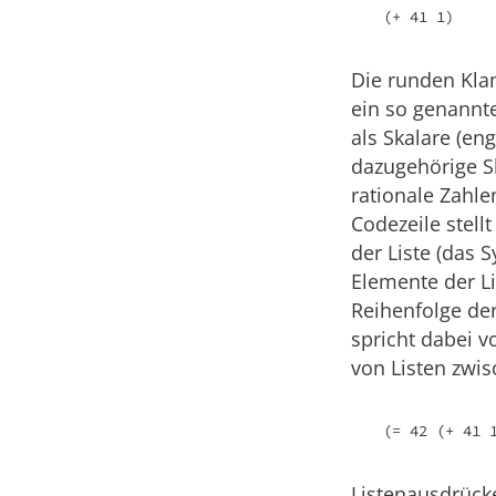
(+ 41 1)
Die runden Klam
ein so genannt
als Skalare (en
dazugehörige Ska
rationale Zahle
Codezeile stell
der Liste (das 
Elemente der L
Reihenfolge de
spricht dabei 
von Listen zwi
(= 42 (+ 41 
Listenausdrück