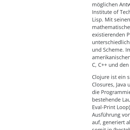
möglichen Antw
Institute of Te
Lisp. Mit seine
mathematische B
existierenden P
unterschiedlich
und Scheme. Im
amerikanischen 
C, C++ und den
Clojure ist ein 
Closures, Java u
die Programmi
bestehende Lauf
Eval-Print Loop
Ausführung von
auf, generiert
somit in (best