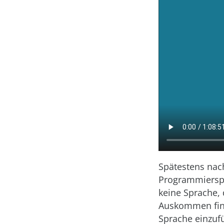
Spätestens nac
Programmierspr
keine Sprache,
Auskommen find
Sprache einzufü