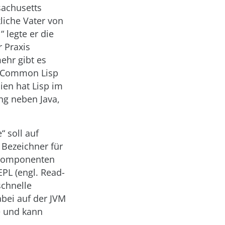
sachusetts
liche Vater von
 legte er die
 Praxis
ehr gibt es
nd Common Lisp
en hat Lisp im
ng neben Java,
“ soll auf
r Bezeichner für
 Komponenten
PL (engl. Read-
schnelle
bei auf der JVM
e und kann