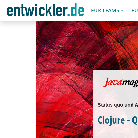
FÜR TEAMS
FU
Status quo und A
Clojure - 