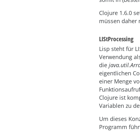
Clojure 1.6.0 s
müssen daher m
LIStProcessing
Lisp steht für 
Verwendung als
die
java.util.Arr
eigentlichen C
einer Menge von
Funktionsaufru
Clojure ist kom
Variablen zu de
Um dieses Konze
Programm führt