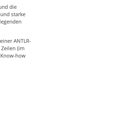
und die
 und starke
dlegenden
 einer ANTLR-
 Zeilen (im
as Know-how