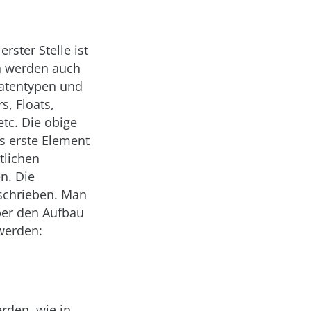
ster Stelle ist
n werden auch
 Datentypen und
s, Floats,
etc. Die obige
as erste Element
tlichen
n. Die
eschrieben. Man
ber den Aufbau
werden:
rden, wie in