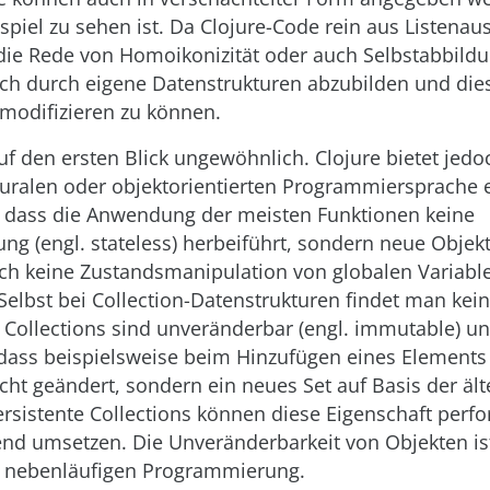
spiel zu sehen ist. Da Clojure-Code rein aus Listena
t die Rede von Homoikonizität oder auch Selbstabbild
sich durch eigene Datenstrukturen abzubilden und di
odifizieren zu können.
auf den ersten Blick ungewöhnlich. Clojure bietet jedo
uralen oder objektorientierten Programmiersprache ei
t, dass die Anwendung der meisten Funktionen keine
g (engl. state­less) herbeiführt, sondern neue Objekt
uch keine Zustandsmanipulation von globalen Variabl
 Selbst bei Collection-Datenstrukturen findet man kei
Collections sind unveränderbar (engl. immutable) un
dass beispielsweise beim Hinzufügen eines Elements 
icht geändert, sondern ein neues Set auf Basis der äl
ersistente Collections können diese Eigenschaft perf
nd umsetzen. Die Unveränderbarkeit von Objekten ist
r nebenläufigen Programmierung.