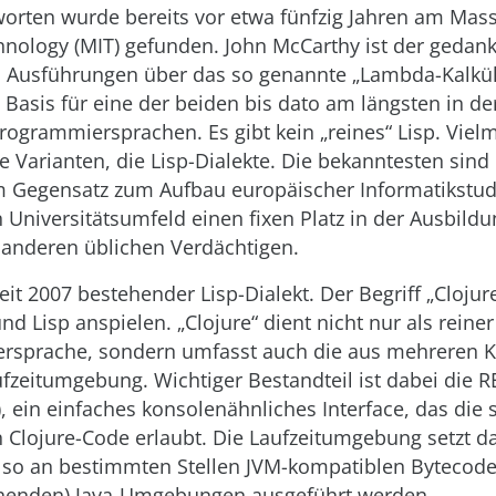
orten wurde bereits vor etwa fünfzig Jahren am Mas
chnology (MIT) gefunden. John McCarthy ist der gedank
n Ausführungen über das so genannte „Lambda-Kalkül“
asis für eine der beiden bis dato am längsten in der
rogrammiersprachen. Es gibt kein „reines“ Lisp. Vielm
e Varianten, die Lisp-Dialekte. Die bekanntesten si
 Gegensatz zum Aufbau europäischer Informatikstudi
Universitätsumfeld einen fixen Platz in der Ausbildu
 anderen üblichen Verdächtigen.
seit 2007 bestehender Lisp-Dialekt. Der Begriff „Clojure
nd Lisp anspielen. „Clojure“ dient nicht nur als reine
ersprache, sondern umfasst auch die aus mehreren
zeitumgebung. Wichtiger Bestandteil ist dabei die RE
), ein einfaches konsolenähnliches Interface, das die 
 Clojure-Code erlaubt. Die Laufzeitumgebung setzt da
 also an bestimmten Stellen JVM-kompatiblen Bytecod
ehenden) Java-Umgebungen ausgeführt werden.