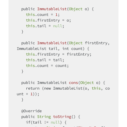
  public 
ImmutableList
(
Object
 o
)
 {

this
.count = 
1
;

this
.firstEntry = o;

this
.tail = 
null
;

  }

  public 
ImmutableList
(
Object
 firstEntry, 
ImmutableList tail, int count
)
 {

this
.firstEntry = firstEntry;

this
.tail = tail;

this
.count = count;

  }

  public ImmutableList 
cons
(
Object
 o
)
 {

return
 (
new
 ImmutableList(o, 
this
, co
unt + 
1
));

  }

  @Override

  public 
String
toString
(
)
 {

if
(tail != 
null
) {
