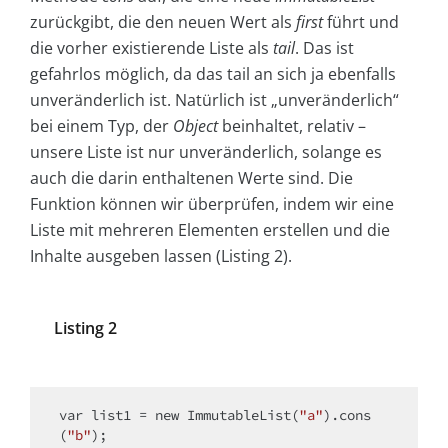
zurückgibt, die den neuen Wert als
first
führt und
die vorher existierende Liste als
tail
. Das ist
gefahrlos möglich, da das tail an sich ja ebenfalls
unveränderlich ist. Natürlich ist „unveränderlich“
bei einem Typ, der
Object
beinhaltet, relativ –
unsere Liste ist nur unveränderlich, solange es
auch die darin enthaltenen Werte sind. Die
Funktion können wir überprüfen, indem wir eine
Liste mit mehreren Elementen erstellen und die
Inhalte ausgeben lassen (Listing 2).
Listing 2
var
 list1 = 
new
 ImmutableList(
"a"
).cons
(
"b"