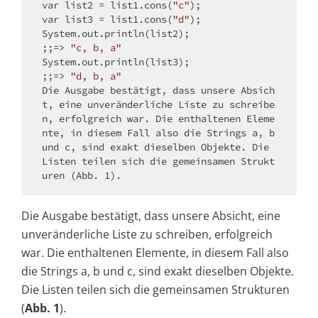
var
 list2 = list1.cons(
"c"
var
 list3 = list1.cons(
"d"
);

System.out.println(list2);

;;=> 
"c, b, a"
System.out.println(list3);

;;=> 
"d, b, a"
Die Ausgabe bestätigt, dass unsere Absich
t, eine unveränderliche Liste zu schreibe
n, erfolgreich war. Die enthaltenen Eleme
nte, 
in
 diesem Fall also die Strings a, b 
und c, sind exakt dieselben Objekte. Die 
Listen teilen sich die gemeinsamen Strukt
uren (Abb. 
1
Die Ausgabe bestätigt, dass unsere Absicht, eine
unveränderliche Liste zu schreiben, erfolgreich
war. Die enthaltenen Elemente, in diesem Fall also
die Strings a, b und c, sind exakt dieselben Objekte.
Die Listen teilen sich die gemeinsamen Strukturen
(
Abb. 1
).