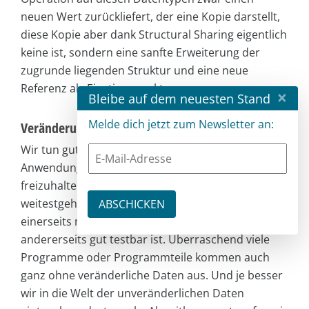
neuen Wert zurückliefert, der eine Kopie darstellt,
diese Kopie aber dank Structural Sharing eigentlich
keine ist, sondern eine sanfte Erweiterung der
zugrunde liegenden Struktur und eine neue
Referenz als Einstiegspunkt.
×
Bleibe auf dem neuesten Stand
Melde dich jetzt zum Newsletter an:
Veränderung der Daten in Clojure
Wir tun gut daran, den Großteil unserer
Anwendung von veränderlichen Daten
freizuhalten. Dadurch gewinnen wir eine
weitestgehend deterministische Codebasis, die uns
einerseits mentale Sicherheit bietet und
andererseits gut testbar ist. Überraschend viele
Programme oder Programmteile kommen auch
ganz ohne veränderliche Daten aus. Und je besser
wir in die Welt der unveränderlichen Daten