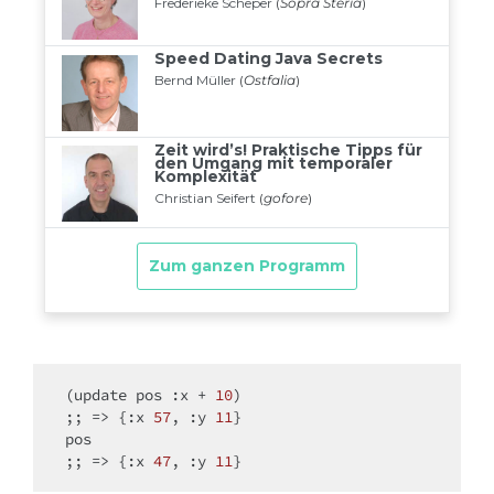
(update pos :x + 
10
)

;; => {:x 
57
, :y 
11
}

pos

;; => {:x 
47
, :y 
11