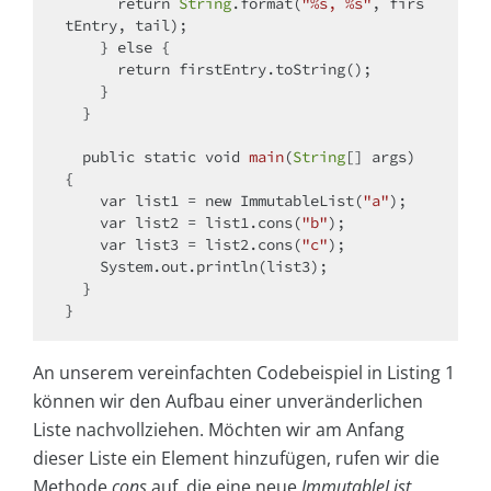
return
String
.format(
"%s, %s"
, firs
tEntry, tail);

    } 
else
 {

return
 firstEntry.toString();

    }

  }

  public 
static
void
main
(
String
[] args
)
{

var
 list1 = 
new
 ImmutableList(
"a"
);

var
 list2 = list1.cons(
"b"
);

var
 list3 = list2.cons(
"c"
);

    System.out.println(list3);

  }

An unserem vereinfachten Codebeispiel in Listing 1
können wir den Aufbau einer unveränderlichen
Liste nachvollziehen. Möchten wir am Anfang
dieser Liste ein Element hinzufügen, rufen wir die
Methode
cons
auf, die eine neue
ImmutableList