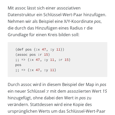
Mit assoc lässt sich einer assoziativen
Datenstruktur ein Schlüssel-Wert-Paar hinzufügen.
Nehmen wir als Beispiel eine X/Y-Koordinate
pos
,
die durch das Hinzufügen eines Radius r die
Grundlage für einen Kreis bilden soll:
(def pos {:x 
47
, :y 
11
})

(assoc pos :r 
15
)

;; => {:x 
47
, :y 
11
, :r 
15
}

pos

;; => {:x 
47
, :y 
11
Durch assoc wird in diesem Beispiel der Map in
pos
ein neuer Schlüssel :r mit dem assoziierten Wert
15
hinzugefügt, ohne dabei den Wert in
pos
zu
verändern. Stattdessen wird eine Kopie des
ursprünglichen Werts um das Schlüssel-Wert-Paar