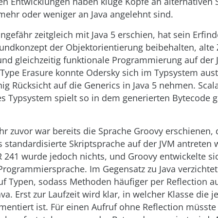
sen Entwicklungen haben kluge Köpfe an alternativen
 mehr oder weniger an Java angelehnt sind.
ngefähr zeitgleich mit Java 5 erschien, hat sein Erfin
undkonzept der Objektorientierung beibehalten, alte
und gleichzeitig funktionale Programmierung auf der 
Type Erasure konnte Odersky sich im Typsystem aus
g Rücksicht auf die Generics in Java 5 nehmen. Scal
es Typsystem spielt so in dem generierten Bytecode g
hr zuvor war bereits die Sprache Groovy erschienen, 
s standardisierte Skriptsprache auf der JVM antreten 
 241 wurde jedoch nichts, und Groovy entwickelte sic
rogrammiersprache. Im Gegensatz zu Java verzichtet
auf Typen, sodass Methoden häufiger per Reflection a
va. Erst zur Laufzeit wird klar, in welcher Klasse die j
ntiert ist. Für einen Aufruf ohne Reflection müsste