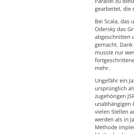
Parallel zu die
gearbeitet, die
Bei Scala, das u
Odersky das Gr
abgeschnitten 
gemacht. Dank 
musste nur weni
fortgeschritten
mehr.
Ungefähr ein Ja
ursprünglich al
zugehörigen JSR
unabhängigen P
vielen Stellen 
werden als in Ja
Methode impleme