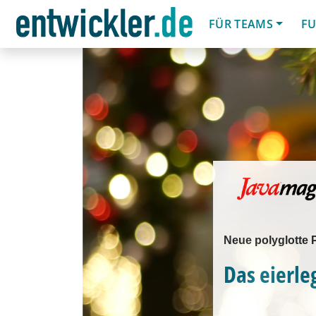
FÜR TEAMS
FU
Neue polyglotte
Das eierle