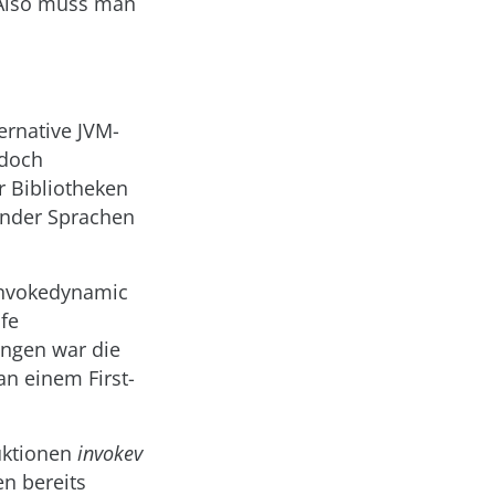
 Also muss man
ernative JVM-
edoch
 Bibliotheken
render Sprachen
 invokedynamic
fe
angen war die
an einem First-
ruktionen
invokev
n bereits