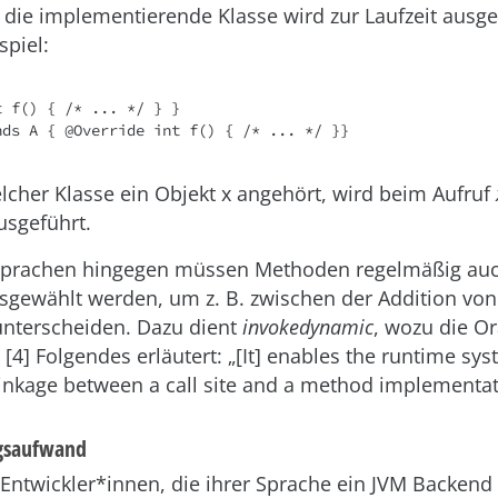
r die implementierende Klasse wird zur Laufzeit ausg
spiel:
 f() { /* ... */ } }

nds A { @Override int f() { /* ... */ }}
lcher Klasse ein Objekt x angehört, wird beim Aufruf
sgeführt.
Sprachen hingegen müssen Methoden regelmäßig auc
gewählt werden, um z. B. zwischen der Addition von
unterscheiden. Dazu dient
invokedynamic
, wozu die Or
4] Folgendes erläutert: „[It] enables the runtime sys
inkage between a call site and a method implementat
gsaufwand
 Entwickler*innen, die ihrer Sprache ein JVM Backend