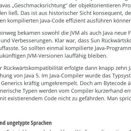
 Javas „Geschmacksrichtung“ der objektorientieren P
den ließ. Das ist aus historischer Sicht konsequent, d
den kompilierten Java-Code effizient ausführen können
 hinweg bekamen sowohl die JVM als auch Java neue F
und Verbesserungen. Klar war, dass Sun Rückwärtskom
ffasste. So sollten einmal kompilierte Java-Program
ukünftigen JVM-Versionen lauffähig bleiben.
 Rückwärtskompatibilität erfolgte dann knapp zehn J
ichung von Java 5. Im Java-Compiler wurde das Typsys
 Generics kräftig umgekrempelt. Doch am Bytecode ä
enerische Typen werden vom Compiler kurzerhand en
mit existierendem Code nicht zu gefährden. Man spri
und ungetypte Sprachen