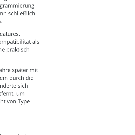
rogrammierung
enn schließlich
.
eatures,
patibilität als
me praktisch
ahre später mit
tem durch die
nderte sich
tfernt, um
cht von Type