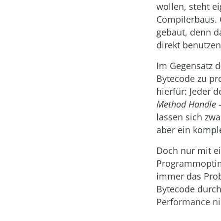
wollen, steht e
Compilerbaus. 
gebaut, denn d
direkt benutzen
Im Gegensatz da
Bytecode zu pr
hierfür: Jeder 
Method Handle
–
lassen sich zwa
aber ein komplex
Doch nur mit e
Programmoptimi
immer das Prob
Bytecode durch 
Performance nic