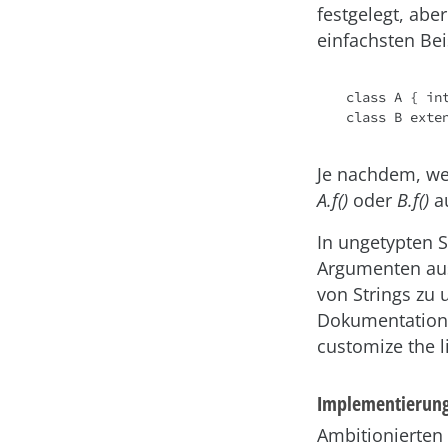
festgelegt, abe
einfachsten Bei
class A { int
class B exte
Je nachdem, we
A.f()
oder
B.f()
au
In ungetypten 
Argumenten aus
von Strings zu 
Dokumentation [
customize the l
Implementierun
Ambitionierten