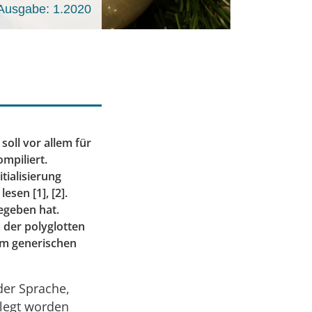
Ausgabe: 1.2020
oll vor allem für
mpiliert.
tialisierung
esen [1], [2].
gegeben hat.
a der polyglotten
em generischen
der Sprache,
elegt worden