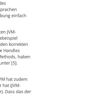
des
Sprachen
ebung einfach
ten JVM-
debeispiel
 den korrekten
se Handles
n Methods, haben
unter [5].
JVM hat zudem
 hat (JVM-
r). Dass das der