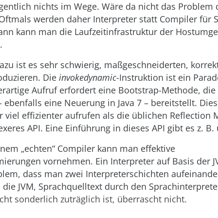
igentlich nichts im Wege. Wäre da nicht das Problem 
Oftmals werden daher Interpreter statt Compiler für 
ann kann man die Laufzeitinfrastruktur der Hostumg
.
zu ist es sehr schwierig, maßgeschneiderten, korrek
oduzieren. Die
invokedynamic
-Instruktion ist ein Para
derartige Aufruf erfordert eine Bootstrap-Methode, die
 ebenfalls eine Neuerung in Java 7 – bereitstellt. Die
r viel effizienter aufrufen als die üblichen Reflectio
eres API. Eine Einführung in dieses API gibt es z. B. 
inem „echten“ Compiler kann man effektive
erungen vornehmen. Ein Interpreter auf Basis der 
lem, dass man zwei Interpreterschichten aufeinander
die JVM, Sprachquelltext durch den Sprachinterprete
ht sonderlich zuträglich ist, überrascht nicht.