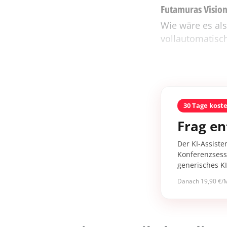
Futamuras Visio
Wie wäre es als
vollautomatisch
30 Tage kost
Frag en
Der KI-Assiste
Konferenzsessi
generisches K
Danach 19,90 €/M