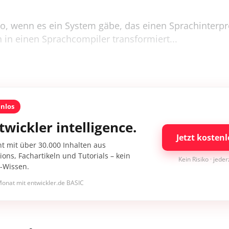
n
o, wenn es ein System gäbe, das einen Sprachinterpr
 in einen Sprachcompiler transformiert...
enlos
twickler intelligence.
Jetzt kostenl
nt mit über 30.000 Inhalten aus
ons, Fachartikeln und Tutorials – kein
Kein Risiko · jede
I-Wissen.
onat mit entwickler.de BASIC