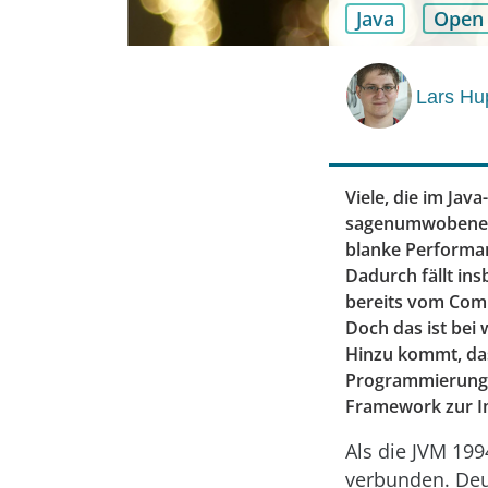
Java
Open 
Lars Hu
Viele, die im Ja
sagenumwobenen G
blanke Performan
Dadurch fällt ins
bereits vom Compil
Doch das ist bei
Hinzu kommt, dass
Programmierung a
Framework zur I
Als die JVM 199
verbunden. Deu