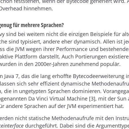
chon feststehen, wenn der Bytecode generiert wird.
 Overhead hinnehmen.
 genug für mehrere Sprachen?
y sind bei weitem nicht die einzigen Beispiele für alt
e sind typisiert, andere eher dynamisch. Allen ist j
s die JVM wegen ihrer Performance und bestehender
traktive Plattform darstellt. Auch Portierungen existie
) wurden in den 2000er-Jahren zunehmend populär.
n Java 7, das die lang erhoffte Bytecodeerweiterung
 lassen sich sehr effizient dynamische Methodenaufru
, die in ungetypten Sprachen dominieren. Vorangeg
ogenannten Da Vinci Virtual Machine [3], mit der Sun 
ür andere Sprachen auf der JVM experimentiert hat.
werden nicht statische Methodenaufrufe mit den Inst
keinterface
durchgeführt. Dabei sind die Argumenttype