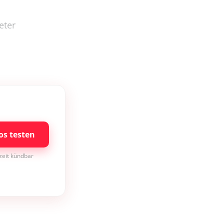
eter
os testen
rzeit kündbar