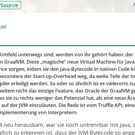
Source
pel
va-Umfeld unterwegs sind, werden von ihr gehört haben: der
raalVM. Diese „magische“ neue Virtual Machine für Java s
ce sorgen, indem sie den Java-Bytecode in nativen Code ko
besondere der Start-up-Overhead weg, da weite Teile der Ini
er erledigt werden. So oder so ähnlich ist es vielerorts zu l
 weitem nicht das einzige Feature, das Oracle der GraalVM 
 sie zu nichts weniger das Potenzial hat, als eine neue Är
uf der JVM einzuläuten. Die Rede ist vom Truffle API, ein
mplementierung von Interpretern.
4 neu herauskam, war sie noch untrennbar mit Java, 
tlich zu erkennen ist, dass der JVM-Bytecode so ang