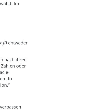
ewählt. Im
x.f()
entweder
h nach ihren
 Zahlen oder
acle-
tem to
ion.“
 verpassen