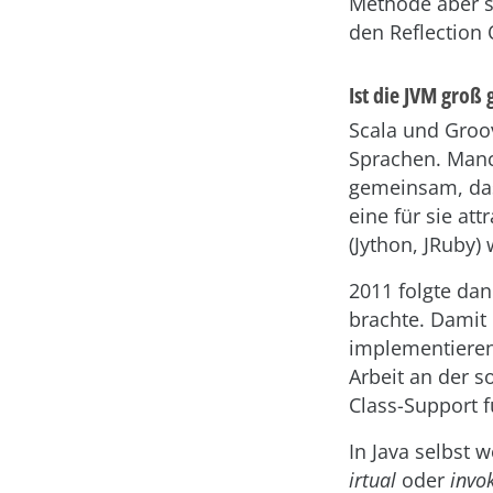
Methode aber s
den Reflection
Ist die JVM groß
Scala und Groov
Sprachen. Manch
gemeinsam, das
eine für sie at
(Jython, JRuby
2011 folgte dan
brachte. Damit
implementieren
Arbeit an der s
Class-Support f
In Java selbst 
irtual
oder
invo