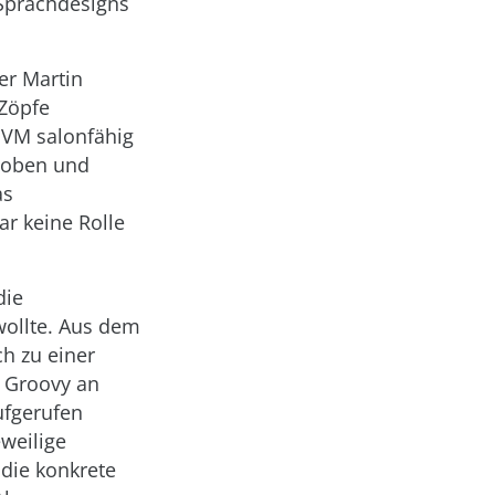
 Sprachdesigns
der Martin
 Zöpfe
JVM salonfähig
toben und
as
ar keine Rolle
die
wollte. Aus dem
h zu einer
 Groovy an
ufgerufen
eweilige
 die konkrete