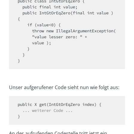
public class IntGtOrEqZero {

  public final int value;

  public IntGtOrEqZero(final int value ) 
{

    if (value<0) {

      throw new IllegalArgumentException(

      "value lesser zero: " +

      value );

    }

  }

}
Unser aufgerufener Code sieht nun wie folgt aus:
public X get(IntGtOrEqZero index) {

... weiterer Code ...
}
An der aufrufenden Codestelle tritt jetzt ein