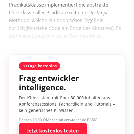
Prädikatsklasse implementiert die abstrakte
Oberklasse aller Prädikate mit einer
testImpl
-
Methode, welche ein boole­sches Ergebnis
zurückgibt (siehe Code am Ende des Absatzes). Es
gibt keine Spezialsyntax in Kommentaren...
30 Tage kostenlos
Frag entwickler
intelligence.
Der KI-Assistent mit über 30.000 Inhalten aus
Konferenzsessions, Fachartikeln und Tutorials –
kein generisches KI-Wissen.
Danach 19,90 €/Monat mit entwickler.de BASIC
Jetzt kostenlos testen