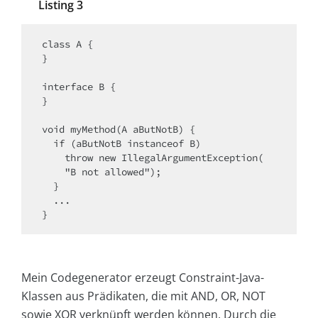
Listing 3
class A {

}

interface B {

}

void myMethod(A aButNotB) {

  if (aButNotB instanceof B)

    throw new IllegalArgumentException(

    "B not allowed");

  }

  ...

}
Mein Codegenerator erzeugt Constraint-Java-
Klassen aus Prädikaten, die mit AND, OR, NOT
sowie XOR verknüpft werden können. Durch die