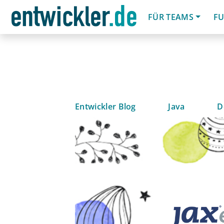
FÜR TEAMS
FU
Entwickler Blog
Java
D