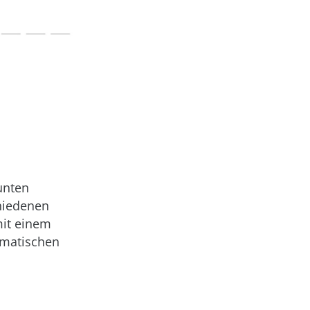
unten
chiedenen
mit einem
limatischen