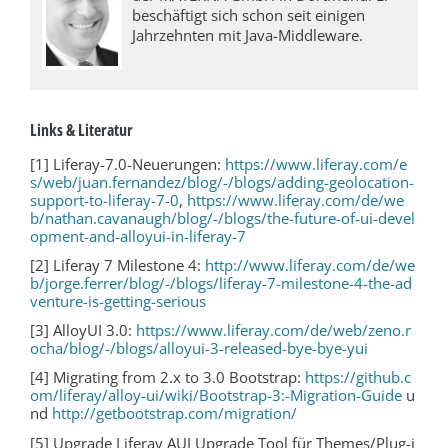
beschäftigt sich schon seit einigen
Jahrzehnten mit Java-Middleware.
Links & Literatur
[1] Liferay-7.0-Neuerungen:
https://www.liferay.com/e
s/web/juan.fernandez/blog/-/blogs/adding-geolocation-
support-to-liferay-7-0
,
https://www.liferay.com/de/we
b/nathan.cavanaugh/blog/-/blogs/the-future-of-ui-devel
opment-and-alloyui-in-liferay-7
[2] Liferay 7 Milestone 4:
http://www.liferay.com/de/we
b/jorge.ferrer/blog/-/blogs/liferay-7-milestone-4-the-ad
venture-is-getting-serious
[3] AlloyUI 3.0:
https://www.liferay.com/de/web/zeno.r
ocha/blog/-/blogs/alloyui-3-released-bye-bye-yui
[4] Migrating from 2.x to 3.0 Bootstrap:
https://github.c
om/liferay/alloy-ui/wiki/Bootstrap-3:-Migration-Guide
u
nd
http://getbootstrap.com/migration/
[5] Upgrade Liferay AUI Upgrade Tool für Themes/Plug-i