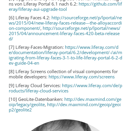
ns von Liferay Portal 6.1 nach 6.2:
https://github.com/lif
eray/liferay-aui-upgrade-tool
[6] Liferay Faces 4.2:
http://sourceforge.net/p/lportal/ne
ws/2015/04/new-liferay-faces-release---the-alloyaccordi
on-component/
,
http://sourceforge.net/p/lportal/news/
2015/04/announcement-liferay-faces-420-beta-release
d/
[7] Liferay-Faces-Migration:
https://www.liferay.com/d
e/documentation/liferay-portal/6.2/development/-/ai/m
igrating-from-liferay-faces-3-1-to-life-liferay-portal-6-2-d
ev-guide-04-en
[8] Liferay Screens collection of visual components for
mobile developers:
https://www.liferay.com/screens
[9] Liferay Cloud Services:
https://www.liferay.com/de/p
roducts/liferay-cloud-services
[10] GeoLite-Datenbanken:
http://dev.maxmind.com/ge
oip/legacy/geolite
,
http://dev.maxmind.com/geoip/geoi
p2/geolite2