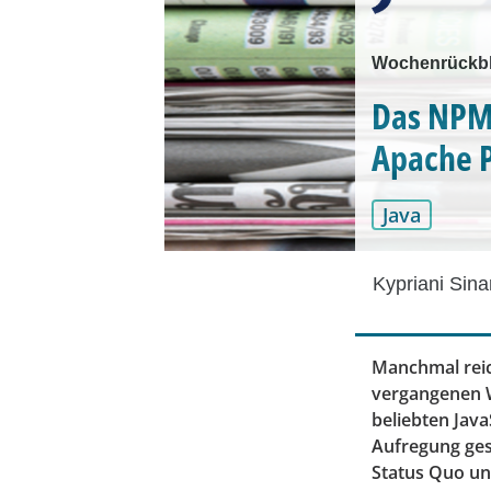
Wochenrückbl
Das NPM-
Apache 
Java
Kypriani Sina
Manchmal reic
vergangenen W
beliebten Jav
Aufregung ges
Status Quo un