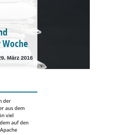
nd
r Woche
29. März 2016
n der
ler aus dem
n viel
rdem auf den
n Apache