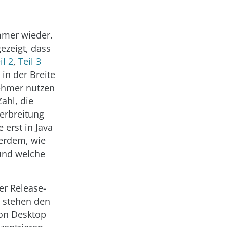
immer wieder.
ezeigt, dass
il 2
,
Teil 3
 in der Breite
nehmer nutzen
ahl, die
Verbreitung
 erst in Java
erdem, wie
und welche
er Release-
, stehen den
on Desktop