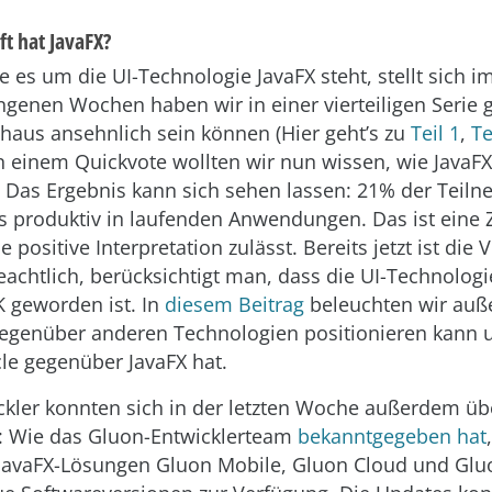
t hat JavaFX?
e es um die UI-Technologie JavaFX steht, stellt sich 
ngenen Wochen haben wir in einer vierteiligen Serie g
chaus ansehnlich sein können (Hier geht’s zu
Teil 1
,
Te
In einem Quickvote wollten wir nun wissen, wie JavaFX
. Das Ergebnis kann sich sehen lassen: 21% der Teil
ts produktiv in laufenden Anwendungen. Das ist eine Z
 positive Interpretation zulässt. Bereits jetzt ist die 
achtlich, berücksichtigt man, dass die UI-Technologie
K geworden ist. In
diesem Beitrag
beleuchten wir auß
gegenüber anderen Technologien positionieren kann 
le gegenüber JavaFX hat.
ckler konnten sich in der letzten Woche außerdem üb
: Wie das Gluon-Entwicklerteam
bekanntgegeben hat
 JavaFX-Lösungen Gluon Mobile, Gluon Cloud und Glu