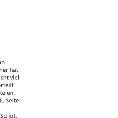
on
her hat
cht viel
teilt
teien,
ML-Seite
Script.