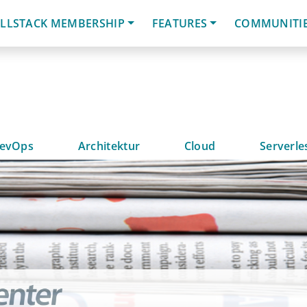
LLSTACK MEMBERSHIP
FEATURES
COMMUNITI
evOps
Architektur
Cloud
Serverle