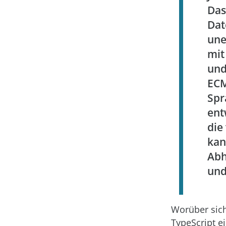
Das
Dat
une
mit
und
ECM
Spr
ent
die
kan
Abh
und
Worüber sich
TypeScript e