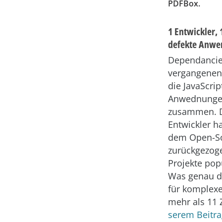
PDFBox.
1 Entwickler, 
defekte Anw
Dependancies
vergangenen
die JavaScri
Anwednungen
zusammen. D
Entwickler h
dem Open-So
zurückgezogen
Projekte pop
Was genau da
für komplexe
mehr als 11 
serem Beit