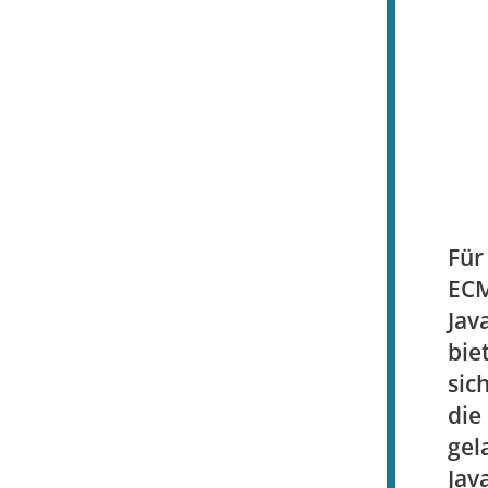
Für
ECM
Jav
bie
sic
die
gel
Jav