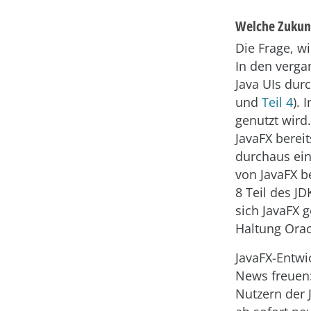
Welche Zukunf
Die Frage, wi
In den verga
Java UIs dur
und
Teil 4
). 
genutzt wird
JavaFX berei
durchaus eine
von JavaFX be
8 Teil des JD
sich JavaFX 
Haltung Orac
JavaFX-Entwi
News freuen
Nutzern der