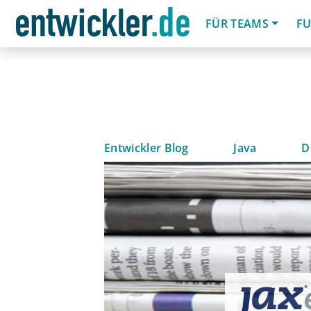
FÜR TEAMS
FU
Entwickler Blog
Java
D