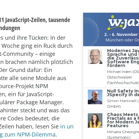
11 JavaScript-Zeilen, tausende
endungen
 und ihre Tücken: In der
 Woche ging ein Ruck durch
pt-Community – einige
 brachen nämlich plötzlich
er Grund dafür: Ein
atte alle seine Module aus
urce-Projekt NPM
, ein für JavaScript-
ulärer Package Manager.
hinter steckt und was das
re Codes bedeutet, die
Zeilen haben, lesen Sie
in un
rag zum NPM-Dilemma
.