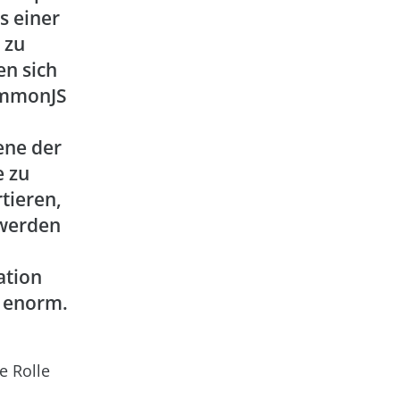
s einer
 zu
n sich
ommonJS
ene der
e zu
rtieren,
 werden
ation
z enorm.
e Rolle