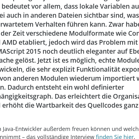
 bedeutet vor allem, dass lokale Variablen au
ei auch in anderen Dateien sichtbar sind, was
rwartetem Verhalten führen kann. Zwar habe
 der Zeit verschiedene Modulformate wie C
 AMD etabliert, jedoch wird das Problem mit
AScript 2015 noch deutlich eleganter auf Eb
ache gelöst. Jetzt ist es möglich, echte Modul
wickeln, die sehr explizit Funktionalität expo
 von anderen Modulen wiederum importiert
n. Dadurch entsteht ein wohl definierter
ängigkeitsgraph. Das erleichtert die Organis
 erhöht die Wartbarkeit des Quellcodes gan
 Java-Entwickler außerdem freuen können und welch
innimmt – das vollständige Interview
finden Sie hier
.