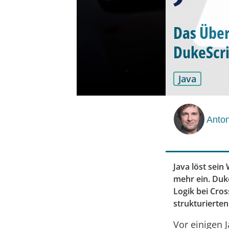
Das Über
DukeScri
Java
Anto
Java löst sei
mehr ein. Duk
Logik bei Cro
strukturierte
Vor einigen 