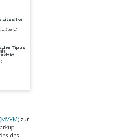
 (MVVM)
zur
Markup-
ties des