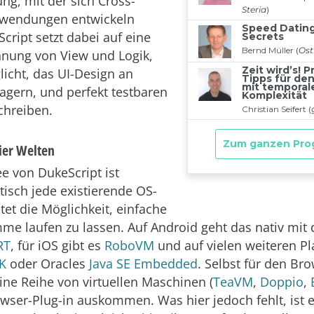
ung, mit der sich Cross-
nwendungen entwickeln
cript setzt dabei auf eine
nung von View und Logik,
licht, das UI-Design an
lagern, und perfekt testbaren
chreiben.
ier Welten
e von DukeScript ist
tisch jede existierende OS-
tet die Möglichkeit, einfache
me laufen zu lassen. Auf Android geht das nativ mit
RT
, für iOS gibt es
RoboVM
und auf vielen weiteren P
K
oder Oracles
Java SE Embedded
. Selbst für den Bro
ine Reihe von virtuellen Maschinen (
TeaVM
,
Doppio
,
wser-Plug-in auskommen. Was hier jedoch fehlt, ist 