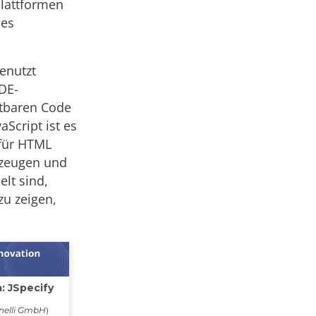
Plattformen
des
enutzt
DE-
rtbaren Code
aScript ist es
 für HTML
kzeugen und
lt sind,
zu zeigen,