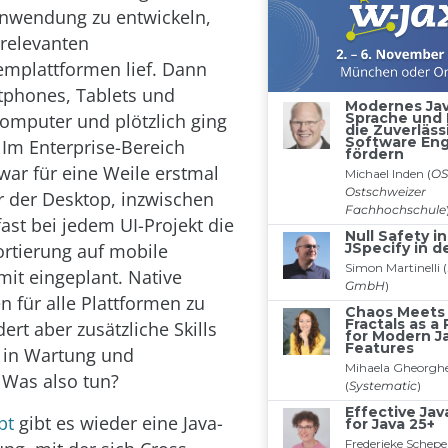
Anwendung zu entwickeln,
 relevanten
emplattformen lief. Dann
phones, Tablets und
mputer und plötzlich ging
 Im Enterprise-Bereich
war für eine Weile erstmal
r der Desktop, inzwischen
ast bei jedem UI-Projekt die
ortierung auf mobile
mit eingeplant. Native
für alle Plattformen zu
ert aber zusätzliche Skills
r in Wartung und
 Was also tun?
pt
gibt es wieder eine Java-