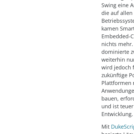
Swing eine 
die auf allen
Betriebssyst
kamen Smart
Embedded-Co
nichts mehr.
dominierte z
weiterhin nu
wird jedoch f
zukünftige P
Plattformen 
Anwendungen 
bauen, erford
und ist teue
Entwicklung.
Mit
DukeScri