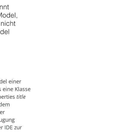
del einer
s eine Klasse
perties
title
 dem
er
eugung
r IDE zur