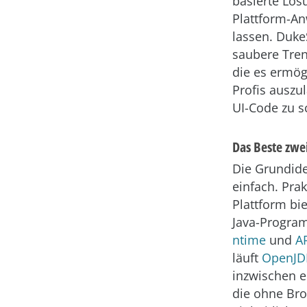
basierte Lös
Plattform-A
lassen. DukeS
saubere Tren
die es ermög
Profis auszu
UI-Code zu s
Das Beste zwe
Die Grundide
einfach. Prak
Plattform bie
Java-Program
ntime
und
A
läuft
OpenJD
inzwischen e
die ohne Bro