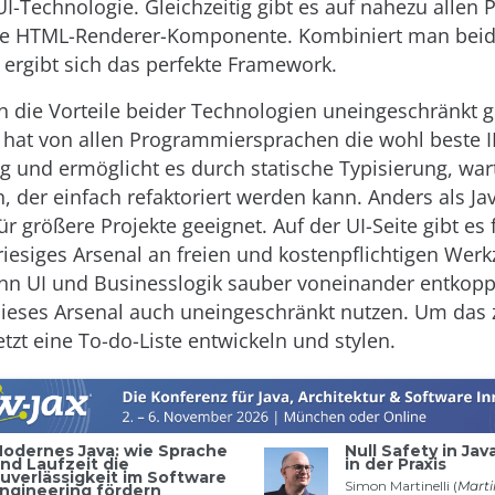
UI-Technologie. Gleichzeitig gibt es auf nahezu allen 
e HTML-Renderer-Komponente. Kombiniert man bei
 ergibt sich das perfekte Framework.
 die Vorteile beider Technologien uneingeschränkt g
 hat von allen Programmiersprachen die wohl beste I
g und ermöglicht es durch statische Typisierung, wa
, der einfach refaktoriert werden kann. Anders als Jav
ür größere Projekte geeignet. Auf der UI-Seite gibt es
riesiges Arsenal an freien und kostenpflichtigen Wer
nn UI und Businesslogik sauber voneinander entkoppe
ieses Arsenal auch uneingeschränkt nutzen. Um das 
tzt eine To-do-Liste entwickeln und stylen.