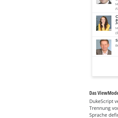
Das ViewMode
DukeScript v
Trennung von
Sprache defi