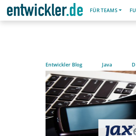
FÜR TEAMS
FU
Entwickler Blog
Java
D