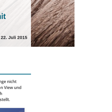
it
22. Juli 2015
nge nicht
on View und
ch
ellt.