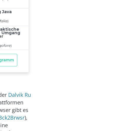
 der
Dalvik Ru
lattformen
wser gibt es
Bck2Brwsr
),
eine