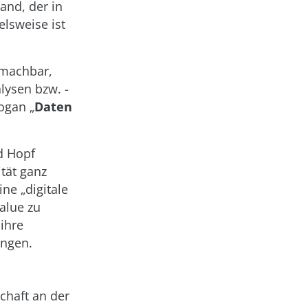
and, der in
elsweise ist
h machbar,
lysen bzw. -
ogan „
Daten
d Hopf
tät ganz
ne „digitale
alue zu
ihre
engen.
chaft an der