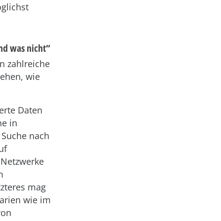
glichst
nd was nicht“
en zahlreiche
gehen, wie
ierte Daten
he in
r Suche nach
uf
r Netzwerke
m
etzteres mag
narien wie im
von