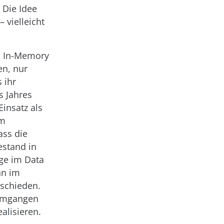
 Die Idee
 vielleicht
h In-Memory
en, nur
 ihr
s Jahres
Einsatz als
im
ass die
estand in
age im Data
nn im
tschieden.
 umgangen
alisieren.