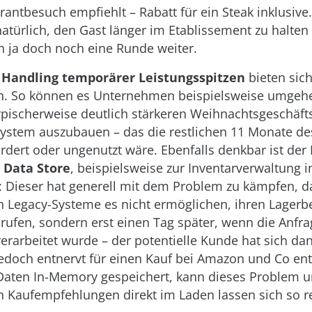
rantbesuch empfiehlt – Rabatt für ein Steak inklusive.
natürlich, den Gast länger im Etablissement zu halten –
nn ja doch noch eine Runde weiter.
s
Handling temporärer Leistungsspitzen
bieten sic
an. So können es Unternehmen beispielsweise umgeh
pischerweise deutlich stärkeren Weihnachtsgeschäfts
ystem auszubauen – das die restlichen 11 Monate de
rdert oder ungenutzt wäre. Ebenfalls denkbar ist der 
 Data Store
, beispielsweise zur Inventarverwaltung 
: Dieser hat generell mit dem Problem zu kämpfen, d
Legacy-Systeme es nicht ermöglichen, ihren Lagerb
urufen, sondern erst einen Tag später, wenn die Anfr
rarbeitet wurde – der potentielle Kunde hat sich da
 jedoch entnervt für einen Kauf bei Amazon und Co en
Daten In-Memory gespeichert, kann dieses Problem
 Kaufempfehlungen direkt im Laden lassen sich so re