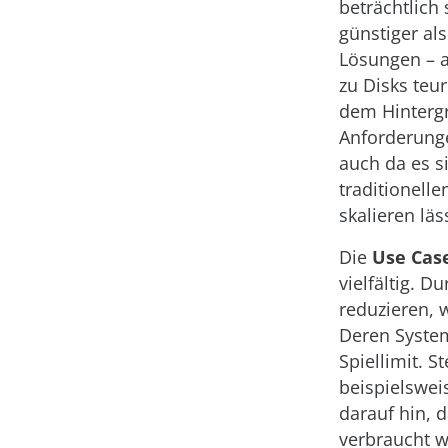
beträchtlich 
günstiger a
Lösungen – a
zu Disks teur
dem Hinterg
Anforderunge
auch da es s
traditionell
skalieren läs
Die
Use Cas
vielfältig. 
reduzieren, 
Deren System
Spiellimit. S
beispielswei
darauf hin, d
verbraucht w