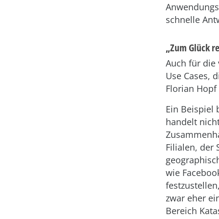
Anwendungsz
schnelle Antw
„Zum Glück re
Auch für die 
Use Cases, d
Florian Hopf
Ein Beispiel 
handelt nich
Zusammenhang
Filialen, der
geographisch
wie Faceboo
festzustellen
zwar eher ein
Bereich Kat