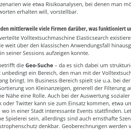
enarien wie etwa Risikoanalysen, bei denen man mö
orten erhalten will, vorstellbar.
den mittlerweile viele Firmen darüber, was funktioniert u
verteilte Volltextsuchmaschine Elasticsearch existier
ie weit über den klassischen Anwendungsfall hinaus
 in seiner Sessions aufzeigen konnte.
betrifft die
Geo-Suche
– da es sich dabei um struktur
t unbedingt ein Bereich, den man mit der Volltextsuc
 bringt. Im Business-Bereich spielt sie u.a. bei de
 Sortierung von Kleinanzeigen, generell der Filterung a
e Nähe eine Rolle. Auch bei der Auswertung soziale
k oder Twitter kann sie zum Einsatz kommen, etwa u
, wo in einer Stadt interessante Events stattfinden. L
e Spielerei sein, allerdings sind auch ernsthafte Sze
astrophenschutz denkbar. Geoberechnungen werden 