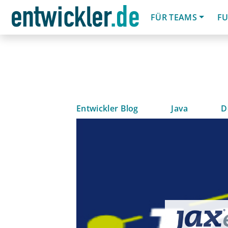
FÜR TEAMS
FU
Entwickler Blog
Java
D