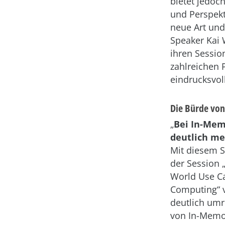
bietet jedoc
und Perspekt
neue Art und
Speaker Kai 
ihren Sessio
zahlreichen 
eindrucksvol
Die Bürde von
„
Bei In-Mem
deutlich me
Mit diesem S
der Session 
World Use C
Computing“ 
deutlich um
von In-Memo