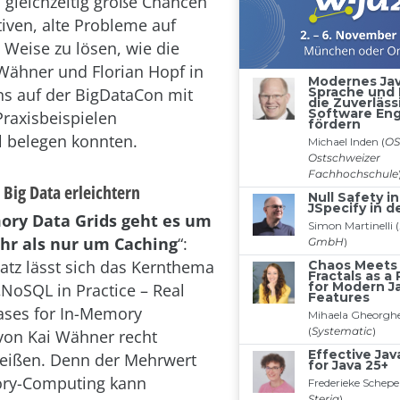
h gleichzeitig große Chancen
iven, alte Probleme auf
 Weise zu lösen, wie die
Wähner und Florian Hopf in
ns auf der BigDataCon mit
Praxisbeispielen
l belegen konnten.
 Big Data erleichtern
ory Data Grids geht es um
hr als nur um Caching
“:
atz lässt sich das Kernthema
„NoSQL in Practice – Real
ases for In-Memory
von Kai Wähner recht
reißen. Denn der Mehrwert
ry-Computing kann