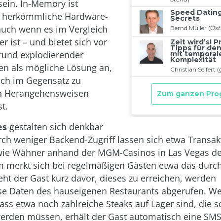
sein. In-Memory ist
ls herkömmliche Hardware-
uch wenn es im Vergleich
er ist – und bietet sich vor
rund explodierender
n als mögliche Lösung an,
ich im Gegensatz zu
en Herangehensweisen
st.
es
gestalten sich denkbar
Durch weniger Backend-Zugriff lassen sich etwa Transa
wie Wähner anhand der MGM-Casinos in Las Vegas de
 merkt sich bei regelmäßigen Gästen etwa das durch
teht der Gast kurz davor, dieses zu erreichen, werden
se Daten des hauseigenen Restaurants abgerufen. We
ass etwa noch zahlreiche Steaks auf Lager sind, die s
erden müssen, erhält der Gast automatisch eine SMS