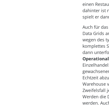
einen Restau
dahinter ist 
spielt er da
Auch für da
Data Grids 
wegen des ty
komplettes S
dann unterfo
Operational
Einzelhandel
gewachsenen 
Echtzeit abz
Warehouse ve
Zweifelsfall
Werden die 
werden. Auch