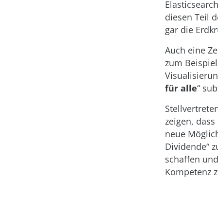
Elasticsearc
diesen Teil d
gar die Erd
Auch eine Ze
zum Beispiel
Visualisieru
für alle
“ su
Stellvertret
zeigen, dass
neue Möglich
Dividende“ z
schaffen und
Kompetenz zu