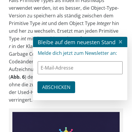
Falls Primi­tive Types als Index in HashMaps
verwendet werden, ist es besser, die Object-Type-
Version zu speichern als ständig zwischen dem
Primitive Type
int
und dem Object Type
Integer
hin
und her zu wechseln. Ersetzt man jeden Primitive
Type
int
mit dem Object oder Reference Type
Intege
×
Bleibe auf dem neuesten Stand
r
in der Klasse
MyAlloc
, reduziert sich die Anzahl der
Melde dich jetzt zum Newsletter an:
Garbage Collections erheblich. Nach der
Codeänderung in
Allocator.java
(Listing 5) zeigt die
Aufzeichnung
flight_recording_18045Allocator1432.jfr
(
Abb. 6
) den ansteigenden Sägezahnverlauf, aber
ohne die zuvor sichtbare breite Verzerrung, und
der Used-Heap-Verbrauch hat sich auf rund 8 MB
verringert.