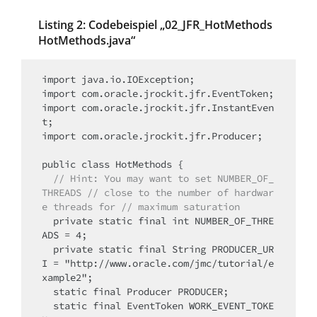
Listing 2: Codebeispiel „02_JFR_HotMethods
HotMethods.java“
import java.io.IOException;

import com.oracle.jrockit.jfr.EventToken;

import com.oracle.jrockit.jfr.InstantEven
t;

import com.oracle.jrockit.jfr.Producer;

  // Hint: You may want to set NUMBER_OF_
THREADS // close to the number of
hardwar
e threads for // maximum saturation
  private static final int NUMBER_OF_THRE
ADS = 4;

  private static final String PRODUCER_UR
I = "http://www.oracle.com/jmc/tutorial/e
xample2";

  static final Producer PRODUCER;

  static final EventToken WORK_EVENT_TOKE