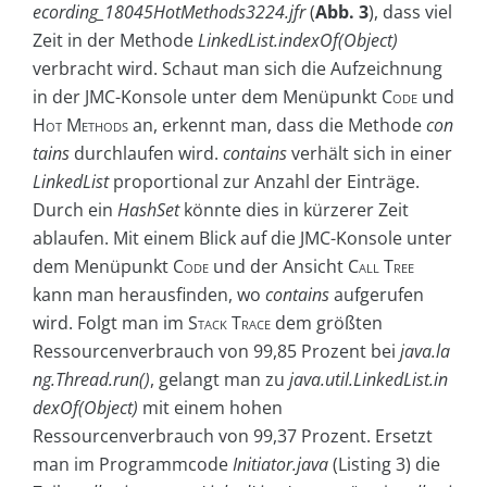
ecording_18045HotMethods3224.jfr
(
Abb. 3
), dass viel
Zeit in der Methode
LinkedList.indexOf(Object)
verbracht wird. Schaut man sich die Aufzeichnung
in der JMC-Konsole unter dem Menüpunkt
Code
und
Hot Methods
an, erkennt man, dass die Methode
con
tains
durchlaufen wird.
contains
verhält sich in einer
LinkedList
proportional zur Anzahl der Einträge.
Durch ein
HashSet
könnte dies in kürzerer Zeit
ablaufen. Mit einem Blick auf die JMC-Konsole unter
dem Menüpunkt
Code
und der Ansicht
Call Tree
kann man herausfinden, wo
contains
aufgerufen
wird. Folgt man im
Stack Trace
dem größten
Ressourcenverbrauch von 99,85 Prozent bei
java.la
ng.Thread.run()
, gelangt man zu
java.util.LinkedList.in
dexOf(Object)
mit einem hohen
Ressourcenverbrauch von 99,37 Prozent. Ersetzt
man im Programmcode
Initiator.java
(Listing 3) die