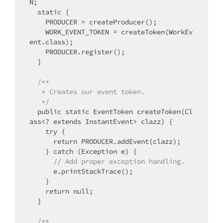
N;

  static {

    PRODUCER = createProducer();

    WORK_EVENT_TOKEN = createToken(WorkEv
ent.class);

    PRODUCER.register();

  }

/**
   * Creates our event token.
   */
  public static EventToken createToken(Cl
ass<? extends InstantEvent> clazz) {

    try {

      return PRODUCER.addEvent(clazz);

    } catch (Exception e) {

// Add proper exception handling.
      e.printStackTrace();

    }

    return null;

  }

/**