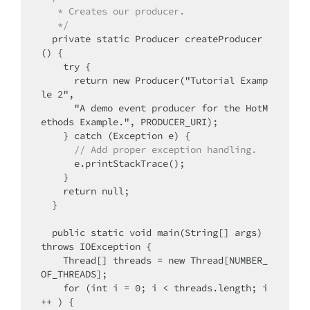
   * Creates our producer.
   */
  private static Producer createProducer
() {

    try {

      return new Producer("Tutorial Examp
le 2",

      "A demo event producer for the HotM
ethods Example.", PRODUCER_URI);

    } catch (Exception e) {

// Add proper exception handling.
      e.printStackTrace();

    }

    return null;

  }

  public static void main(String[] args) 
throws IOException {

    Thread[] threads = new Thread[NUMBER_
OF_THREADS];

    for (int i = 0; i < threads.length; i
++ ) {
