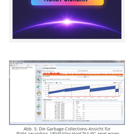
Abb. 5: Die Garbage-Collections-Ansicht für
„flight_recording_18045Allocator6764.jfr“ zeigt einen