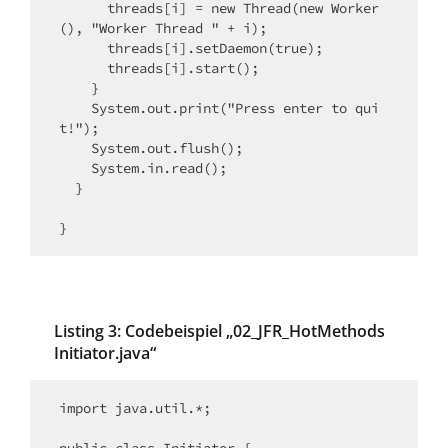
      threads[i] = new Thread(new Worker
(), "Worker Thread " + i);

      threads[i].setDaemon(true);

      threads[i].start();

    }

    System.out.print("Press enter to qui
t!");

    System.out.flush();

    System.in.read();

  }

}
Listing 3: Codebeispiel „02_JFR_­HotMethods
Initiator.java“
import java.util.*;

public class Initiator {
