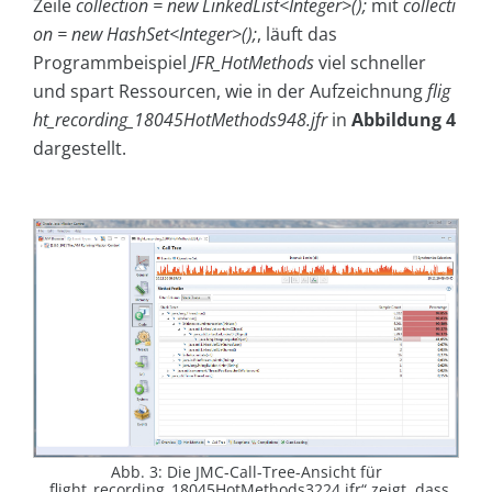
Zeile
collection = new LinkedList<Integer>();
mit
collecti
on = new HashSet<Integer>();
, läuft das
Programmbeispiel
JFR_HotMethods
viel schneller
und spart Ressourcen, wie in der Aufzeichnung
flig
ht_recording_18045HotMethods948.jfr
in
Abbildung 4
dargestellt.
Abb. 3: Die JMC-Call-Tree-Ansicht für
„flight_recording_18045HotMethods3224.jfr“ zeigt, dass