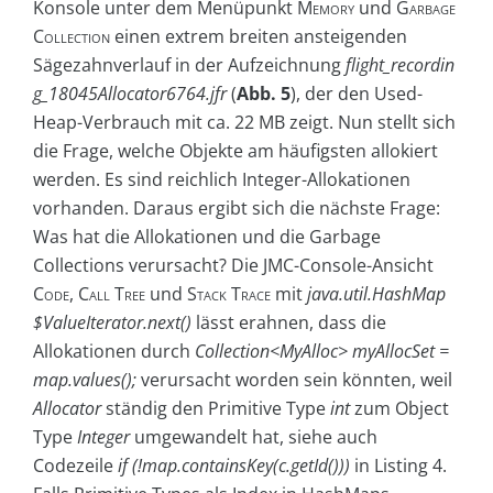
Konsole unter dem Menüpunkt
Memory
und
Garbage
Collection
einen extrem breiten ansteigenden
Sägezahnverlauf in der Aufzeichnung
flight_recordin
g_18045Allocator6764.jfr
(
Abb. 5
), der den Used-
Heap-Verbrauch mit ca. 22 MB zeigt. Nun stellt sich
die Frage, welche Objekte am häufigsten allokiert
werden. Es sind reichlich Integer-Allokationen
vorhanden. Daraus ergibt sich die nächste Frage:
Was hat die Allokationen und die Garbage
Collections verursacht? Die JMC-Console-Ansicht
Code
,
Call Tree
und
Stack Trace
mit
java.util.HashMap
$ValueIterator.next()
lässt erahnen, dass die
Allokationen durch
Collection<MyAlloc> myAllocSet =
map.values();
verursacht worden sein könnten, weil
Allocator
ständig den Primitive Type
int
zum Object
Type
Integer
umgewandelt hat, siehe auch
Codezeile
if (!map.containsKey(c.getId()))
in Listing 4.