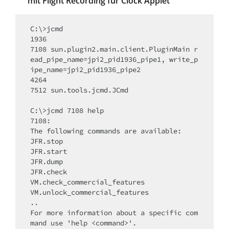
mit Flight Recording für Clock Applet
C:\>jcmd

1936

7108 sun.plugin2.main.client.PluginMain r
ead_pipe_name=jpi2_pid1936_pipe1, write_p
ipe_name=jpi2_pid1936_pipe2

4264

7512 sun.tools.jcmd.JCmd

C:\>jcmd 7108 help

7108:

The following commands are available:

JFR.stop

JFR.start

JFR.dump

JFR.check

VM.check_commercial_features

VM.unlock_commercial_features

..

For more information about a specific com
mand use 'help <command>'.
