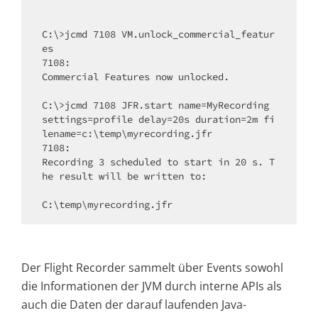
C:\>jcmd 7108 VM.unlock_commercial_featur
es

7108:

Commercial Features now unlocked.

C:\>jcmd 7108 JFR.start name=MyRecording 
settings=profile delay=20s duration=2m fi
lename=c:\temp\myrecording.jfr

7108:

Recording 3 scheduled to start in 20 s. T
he result will be written to:

C:\temp\myrecording.jfr
Der Flight Recorder sammelt über Events sowohl
die Informationen der JVM durch interne APIs als
auch die Daten der darauf laufenden Java-