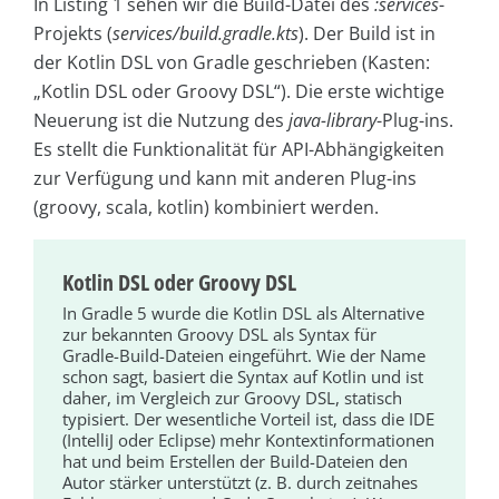
In Listing 1 sehen wir die Build-Datei des
:services
-
Projekts (
services/build.gradle.kts
). Der Build ist in
der Kotlin DSL von Gradle geschrieben (Kasten:
„Kotlin DSL oder Groovy DSL“). Die erste wichtige
Neuerung ist die Nutzung des
java-library
-Plug-ins.
Es stellt die Funktionalität für API-Abhängigkeiten
zur Verfügung und kann mit anderen Plug-ins
(groovy, scala, kotlin) kombiniert werden.
Kotlin DSL oder Groovy DSL
In Gradle 5 wurde die Kotlin DSL als Alternative
zur bekannten Groovy DSL als Syntax für
Gradle-Build-Dateien eingeführt. Wie der Name
schon sagt, basiert die Syntax auf Kotlin und ist
daher, im Vergleich zur Groovy DSL, statisch
typisiert. Der wesentliche Vorteil ist, dass die IDE
(IntelliJ oder Eclipse) mehr Kontextinformationen
hat und beim Erstellen der Build-Dateien den
Autor stärker unterstützt (z. B. durch zeitnahes