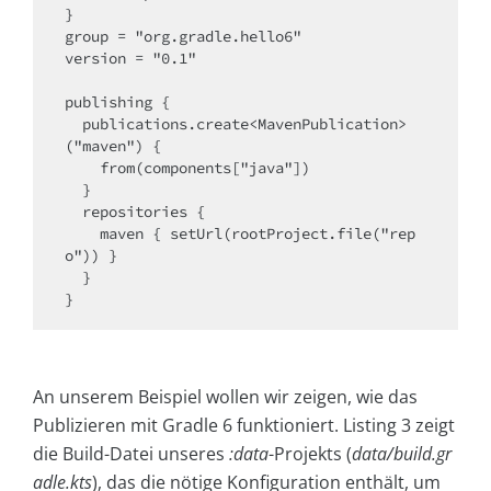
}

group = "org.gradle.hello6"

version = "0.1"

publishing {

  publications.create<MavenPublication>
("maven") {

    from(components["java"])

  }

  repositories {

    maven { setUrl(rootProject.file("rep
o")) }

  }

}
An unserem Beispiel wollen wir zeigen, wie das
Publizieren mit Gradle 6 funktioniert. Listing 3 zeigt
die Build-Datei unseres
:data
-Projekts (
data/build.gr
adle.kts
), das die nötige Konfiguration enthält, um