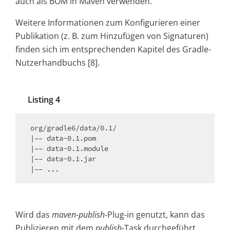
auch als BOM in Maven verwenden.
Weitere Informationen zum Konfigurieren einer
Publikation (z. B. zum Hinzufügen von Signaturen)
finden sich im entsprechenden Kapitel des Gradle-
Nutzerhandbuchs [8].
Listing 4
org/gradle6/data/0.1/

|–– data-0.1.pom

|–– data-0.1.module

|–– data-0.1.jar

|–– ...
Wird das
maven-publish
-Plug-in genutzt, kann das
Publizieren mit dem
publish
-Task durchgeführt