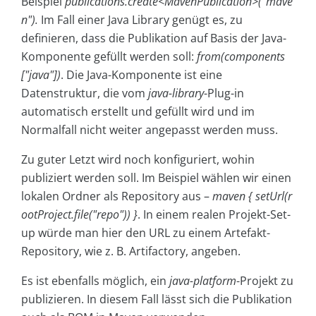
Beispiel
publications.create<MavenPublication>("mave
n").
Im Fall einer Java Library genügt es, zu
definieren, dass die Publikation auf Basis der Java-
Komponente gefüllt werden soll:
from(components
["java"])
. Die Java-Komponente ist eine
Datenstruktur, die vom
java-library
-Plug-in
automatisch erstellt und gefüllt wird und im
Normalfall nicht weiter angepasst werden muss.
Zu guter Letzt wird noch konfiguriert, wohin
publiziert werden soll. Im Beispiel wählen wir einen
lokalen Ordner als Repository aus –
maven { setUrl(r
ootProject.file("repo")) }
. In einem realen Projekt-Set-
up würde man hier den URL zu einem Artefakt-
Repository, wie z. B. Artifactory, angeben.
Es ist ebenfalls möglich, ein
java-platform
-Projekt zu
publizieren. In diesem Fall lässt sich die Publikation