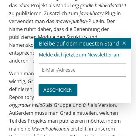
das
:data
-Projekt als Modul
org.gradle.hello6:data:0.1
zu publizieren. Zusätzlich zum
java-library
-Plug-in
verwendet man das
maven-publish
-Plug-in. Der
Name rührt daher, dass die Benennung der
publizierten Module den Struktur- und
×
Bleibe auf dem neuesten Stand
Namenskonventionen von Maven Repositories
entsprechen. Die Module sind dadurch auch von
Melde dich jetzt zum Newsletter an:
anderen Tools konsumierbar.
Wenn man das
maven-publish
-Plug-in nutzt, ist es
wichtig, Gruppe und Version des Moduls zu
definieren, da sie für die GAV-Koordinaten im
Repository genutzt werden. Im Beispiel wählen wir
org.gradle.hello6
als Gruppe und
0.1
als Version.
Außerdem muss man Gradle mitteilen, welchen
Teil des Projekts man publizieren möchte, indem
man eine
MavenPublication
erstellt; in unserem