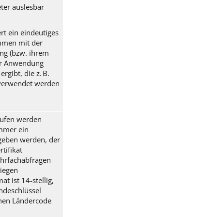
ter auslesbar
rt ein eindeutiges
mmen mit der
ng (bzw. ihrem
der Anwendung
rgibt, die z. B.
verwendet werden
rufen werden
mmer ein
geben werden, der
tifikat
hrfachabfragen
liegen
t ist 14-stellig,
ndeschlüssel
inen Ländercode