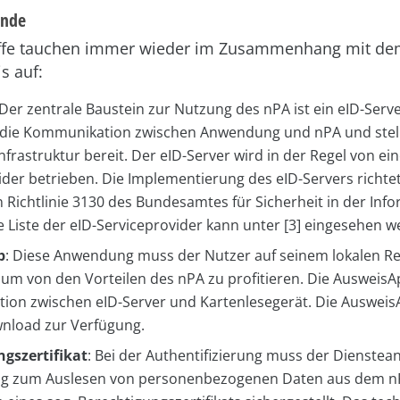
unde
iffe tauchen immer wieder im Zusammenhang mit d
s auf:
 Der zentrale Baustein zur Nutzung des nPA ist ein eID-Serve
die Kommunikation zwischen Anwendung und nPA und stell
nfrastruktur bereit. Der eID-Server wird in der Regel von ei
ider betrieben. Die Implementierung des eID-Servers richtet
 Richtlinie 3130 des Bundesamtes für Sicherheit in der Inf
ine Liste der eID-Serviceprovider kann unter [3] eingesehen 
p
: Diese Anwendung muss der Nutzer auf seinem lokalen R
n, um von den Vorteilen des nPA zu profitieren. Die AusweisA
on zwischen eID-Server und Kartenlesegerät. Die Ausweis
nload zur Verfügung.
gszertifikat
: Bei der Authentifizierung muss der Dienstean
ng zum Auslesen von personenbezogenen Daten aus dem nP