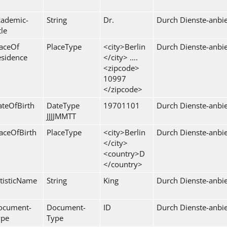
cademic-
String
Dr.
Durch Dienste-anbie
tle
aceOf
PlaceType
<city>Berlin
Durch Dienste-anbie
esidence
</city> ….
<zipcode>
10997
</zipcode>
teOfBirth
DateType
19701101
Durch Dienste-anbie
JJJJMMTT
aceOfBirth
PlaceType
<city>Berlin
Durch Dienste-anbie
</city>
<country>D
</country>
tisticName
String
King
Durch Dienste-anbie
ocument-
Document-
ID
Durch Dienste-anbie
ype
Type