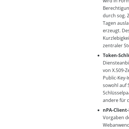
wird in Form
Berechtigung
durch sog. Z
Tagen ausla
erzeugt. Des
Kurzlebigke
zentraler S
Token-Schl
Diensteanbi
von X.509-Ze
Public-Key-I
sowohl auf 
Schlüsselpaa
andere für d
nPA-Client
Vorgaben de
Webanwendun