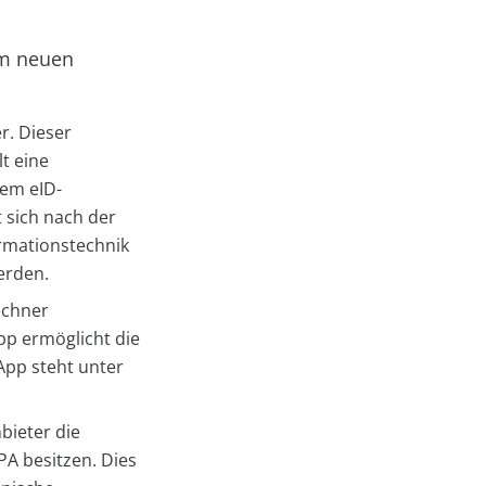
em neuen
r. Dieser
t eine
nem eID-
 sich nach der
ormationstechnik
werden.
echner
pp ermöglicht die
App steht unter
bieter die
A besitzen. Dies