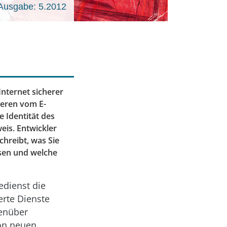
Ausgabe: 5.2012
nternet sicherer
ieren vom E-
 Identität des
eis. Entwickler
chreibt, was Sie
ssen und welche
edienst die
erte Dienste
genüber
von neuen