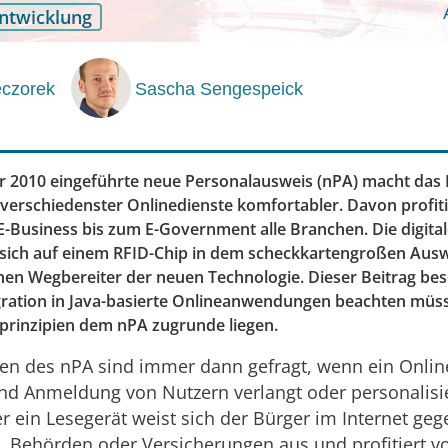
ntwicklung
eczorek
Sascha Sengespeick
2010 eingeführte neue Personalausweis (nPA) macht das I
verschiedenster Onlinedienste komfortabler. Davon profit
-Business bis zum E-Government alle Branchen. Die digitale
 sich auf ­einem RFID-Chip in dem scheckkartengroßen Ausw
chen Wegbereiter der neuen Technologie. Dieser Beitrag bes
gration in Java-basierte Online­anwendungen beachten mü
rinzipien dem nPA zugrunde liegen.
ten des nPA sind immer dann gefragt, wenn ein Onlin
und Anmeldung von Nutzern verlangt oder personalisi
ber ein Lesegerät weist sich der Bürger im Internet ge
, Behörden oder Versicherungen aus und profitiert 