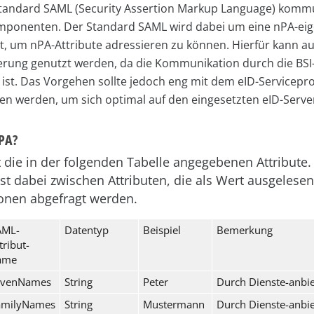
tandard SAML (Security Assertion Markup Language) komm
mponenten. Der Standard SAML wird dabei um eine nPA-eig
t, um nPA-Attribute adressieren zu können. Hierfür kann au
rung genutzt werden, da die Kommunikation durch die BSI
ist. Das Vorgehen sollte jedoch eng mit dem eID-Servicepr
n werden, um sich optimal auf den eingesetzten eID-Serv
nPA?
 die in der folgenden Tabelle angegebenen Attribute.
st dabei zwischen Attributen, die als Wert ausgelese
ionen abgefragt werden.
AML-
Datentyp
Beispiel
Bemerkung
tribut-
ame
ivenNames
String
Peter
Durch Dienste-anbie
amilyNames
String
Mustermann
Durch Dienste-anbie