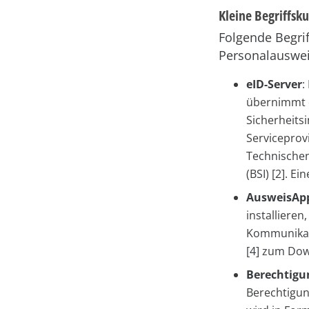
Kleine Begriffsk
Folgende Begr
Personalauswei
eID-Server
:
übernimmt 
Sicherheitsi
Serviceprov
Technischen
(BSI) [2]. E
AusweisAp
installiere
Kommunikati
[4] zum Dow
Berechtigun
Berechtigu