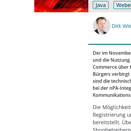
Java
Webe
Dirk Wi
Der im November 
und die Nutzung 
Commerce über ­E
Bürgers verbirgt
sind die technis
bei der nPA-Inte
Kommunikationsp
Die Möglichkei
Registrierung 
bereitstellt. Ü
Shopbetreibern