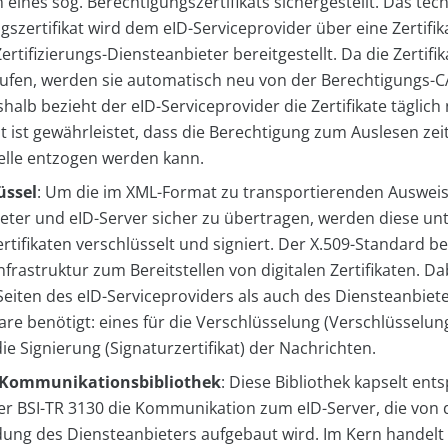
 eines sog. Berechtigungszertifikats sichergestellt. Das tec
szertifikat wird dem eID-Serviceprovider über eine Zertifik
ertifizierungs-Diensteanbieter bereitgestellt. Da die Zertifi
ufen, werden sie automatisch neu von der Berechtigungs-C
halb bezieht der eID-Serviceprovider die Zertifikate täglich
it ist gewährleistet, dass die Berechtigung zum Auslesen ze
telle entzogen werden kann.
üssel
: Um die im XML-Format zu transportierenden Auswei
eter und eID-Server sicher zu übertragen, werden diese u
rtifikaten verschlüsselt und signiert. Der X.509-Standard b
nfrastruktur zum Bereitstellen von digitalen Zertifikaten. D
Seiten des eID-Serviceproviders als auch des Diensteanbiete
re benötigt: eines für die Verschlüsselung (Verschlüsselungs
ie Signierung (Signaturzertifikat) der Nachrichten.
-Kommunikationsbibliothek
: Diese Bibliothek kapselt en
r BSI-TR 3130 die Kommunikation zum eID-Server, die von 
g des Diensteanbieters aufgebaut wird. Im Kern handelt 