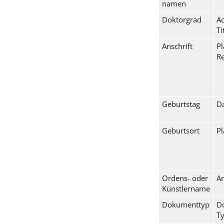
namen
Doktorgrad
A
Ti
Anschrift
Pl
R
Geburtstag
Da
Geburtsort
Pl
Ordens- oder
Ar
Künstlername
Dokumenttyp
D
T