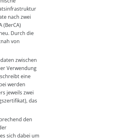
hnische
atsinfrastruktur
kate nach zwei
A (BerCA)
 neu. Durch die
itnah von
sdaten zwischen
nter Verwendung
eschreibt eine
abei werden
rs jeweils zwei
zertifikat), das
tsprechend den
der
es sich dabei um