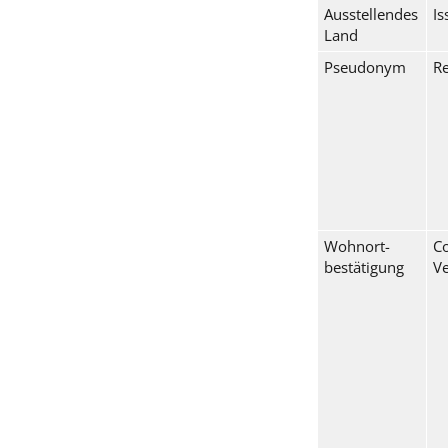
Ausstellendes
Is
Land
Pseudonym
Re
Wohnort­
C
bestätigung
Ve