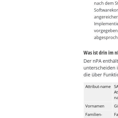
nach dem S
Softwareko
angereicher
Implementie
vorgegeben 
abgesproche
Was ist drin im 
Der nPA enthält
unterscheiden i
die über Funkt
Attribut-name
S
At
n
Vornamen
G
Familien-
F