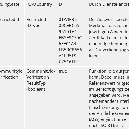
suingState
ICAOCountry
D
Durch Dienste-anbie
strictedId
Restricted
01A4FB5
Der Ausweis speiche
IDType
09CEBC65
Merkmal, das zusa
95151A4
jeweiligen Anwendu
FB5F9C75C
Zertifikat) eine in 
6FE01A4
eindeutige Kennung e
FB59CB655
als Nutzerkennung 
A4FB5F9
kann.
C75C6FEE
ommunityId
CommunityId-
true
Funktion, die aufge
rification
Verification
kann. Dabei muss i
ResultTyp
Referenzwert mitge
(boolean)
im Berechtigungs-zer
angegeben wird. Me
nacheinander unter
Einschränkung. Forma
der Amtliche Gemei
(AGS) ergänzt um e
nach ISO 3166-1.