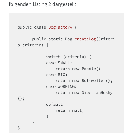
folgenden Listing 2 dargestellt:
public
class
DogFactory
{

public
static
 Dog 
createDog
(Criteri
a criteria)
{

switch
 (criteria) {

case
 SMALL:

return
new
 Poodle();

case
 BIG:

return
new
 Rottweiler();

case
 WORKING:

return
new
 SiberianHusky
();

default
:

return
null
;

            }

      }

}
