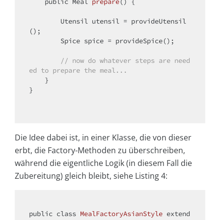
public
 Meal 
prepare
()
{

        Utensil utensil = provideUtensil
();

        Spice spice = provideSpice();

// now do whatever steps are need
ed to prepare the meal...
    }

}

Die Idee dabei ist, in einer Klasse, die von dieser
erbt, die Factory-Methoden zu überschreiben,
während die eigentliche Logik (in diesem Fall die
Zubereitung) gleich bleibt, siehe Listing 4:
public
class
MealFactoryAsianStyle
extend