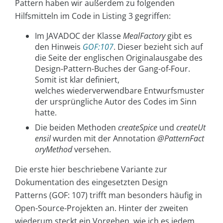
Pattern haben wir außerdem zu folgenden
Hilfsmitteln im Code in Listing 3 gegriffen:
Im JAVADOC der Klasse
MealFactory
gibt es
den Hinweis
GOF:107
. Dieser bezieht sich auf
die Seite der englischen Originalausgabe des
Design-Pattern-Buches der Gang-of-Four.
Somit ist klar definiert,
welches wiederverwendbare Entwurfsmuster
der ursprüngliche Autor des Codes im Sinn
hatte.
Die beiden Methoden
createSpice
und
createUt
ensil
wurden mit der Annotation
@PatternFact
oryMethod
versehen.
Die erste hier beschriebene Variante zur
Dokumentation des eingesetzten Design
Patterns (GOF: 107) trifft man besonders häufig in
Open-Source-Projekten an. Hinter der zweiten
wiederum steckt ein Vorgehen, wie ich es jedem