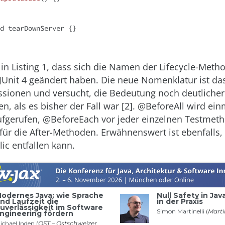
d
 tearDownServer {}

in Listing 1, dass sich die Namen der Lifecycle-Meth
 JUnit 4 geändert haben. Die neue Nomenklatur ist da
ssionen und versucht, die Bedeutung noch deutlicher
, als es bisher der Fall war [2].
@BeforeAll
wird ein
ufgerufen,
@BeforeEach
vor jeder einzelnen Testmet
 für die
After
-Methoden. Erwähnenswert ist ebenfalls,
lic
entfallen kann.