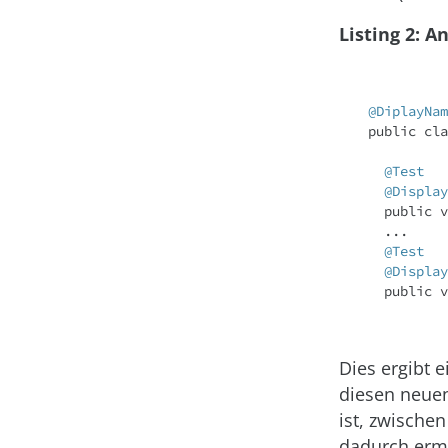
Listing 2: 
@DiplayNam
public
cla
@Test
@Display
public
v
  ...

@Test
@Display
public
v
Dies ergibt e
diesen neuen
ist, zwische
dadurch ermög