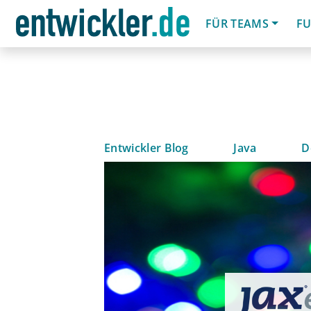
FÜR TEAMS
FU
Entwickler Blog
Java
D