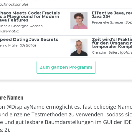
bare Namen
ion
@DisplayName
ermöglicht es, fast beliebige Name
und einzelne Testmethoden zu verwenden, sodass si
he und gut lesbare Baumdarstellungen im GUI der ID
g 2).