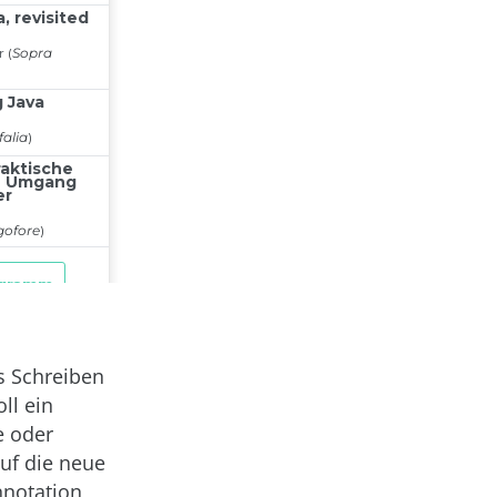
as Schreiben
ll ein
e oder
auf die neue
Annotation