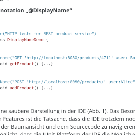
Annotation „@DisplayName“
e("HTTP tests for REST product service")
ss
DisplayNameDemo
{

name("GET 'http://localhost:8080/products/4711' user: Bo
oid
getProduct
()
{...}

Name("POST 'http://localhost:8080/products/' user:Alice"
oid
addProduct
()
{...}

ine saubere Darstellung in der IDE (
Abb. 1
). Das Beso
 Features ist die Tatsache, dass die IDE trotzdem noc
n der Baumansicht und dem Sourcecode zu navigieren
licht, dass die JUnit-Plattform der IDE die Möglichke