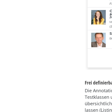
Frei definier
Die Annotat
Testklassen 
übersichtlic
lassen (Listin