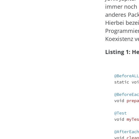
immer noch
anderes Pac
Hierbei beze
Programmierm
Koexistenz v
Listing 1: H
@BeforeALL
static
voi
@BeforeEac
void
prepa
@Test
void
myTes
@AfterEach
void
clean