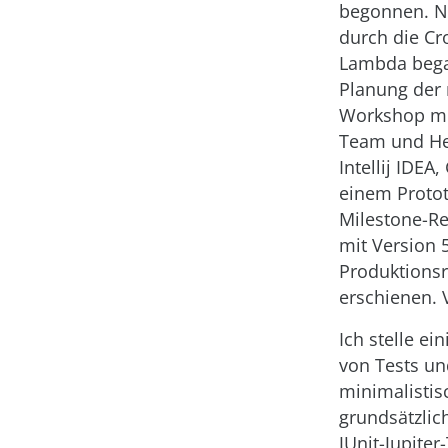
begonnen. Na
durch die C
Lambda bega
Planung der
Workshop mi
Team und Her
Intellij IDEA
einem Protot
Milestone-R
mit Version 
Produktionsr
erschienen. V
Ich stelle ei
von Tests und
minimalistis
grundsätzlich
JUnit-Jupiter