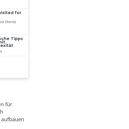
n für
ch
E aufbauen