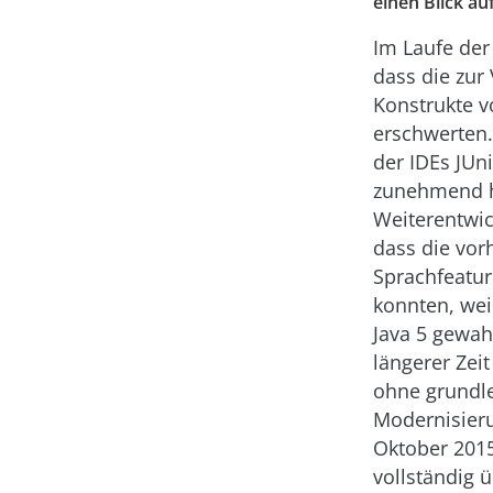
einen Blick au
Im Laufe der 
dass die zur
Konstrukte v
erschwerten.
der IDEs JUnit
zunehmend hi
Weiterentwi
dass die vor
Sprachfeatur
konnten, weil
Java 5 gewah
längerer Zei
ohne grundl
Modernisier
Oktober 2015
vollständig 