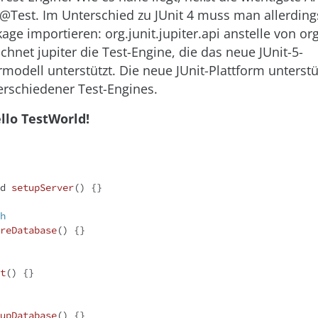
@Test
. Im Unterschied zu JUnit 4 muss man allerding
kage importieren:
org.junit.jupiter.api
anstelle von
org
ichnet
jupiter
die Test-Engine, die das neue JUnit-5-
odell unterstützt. Die neue JUnit-Plattform unterstü
erschiedener Test-Engines.
ello TestWorld!
d
setupServer
()
{}

h
reDatabase
()
{}

t
()
{}

upDatabase
()
{}
