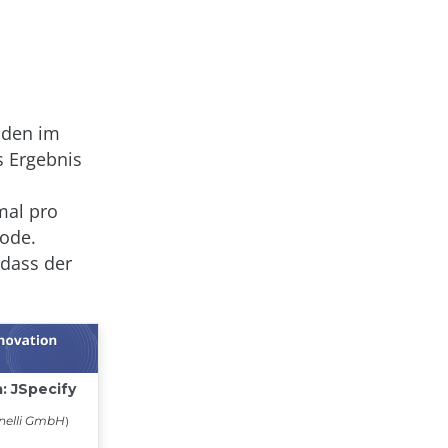
oden im
s Ergebnis
mal pro
hode.
 dass der