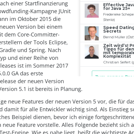
ch einer Startfinanzierung
rowdfunding-Kampagne JUnit
nn im Oktober 2015 die
 neuen Version bei einem
t dem Core-Committer-
stellern der Tools Eclipse,
, Gradle und Spring. Nach
yp und einer Reihe von
eleases ist im Sommer 2017
5.0.0 GA das erste
elease der neuen Version
ersion 5.1 ist bereits in Planung.
nige neue Features der neuen Version 5 vor, die für d
 damit für alle Entwickler wichtig sind. Als Einstieg so
ches Beispiel dienen, bevor ich einige fortgeschritten
 neue Feature vorstelle. Alles Folgende bezieht sich 
-Test-Engine. Wie es nahe liegt, heißt die wichtigste 