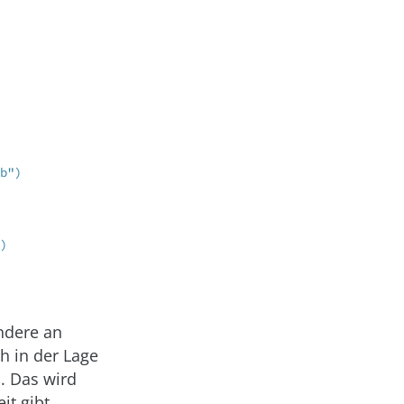
b")
)
ndere an
h in der Lage
. Das wird
it gibt,