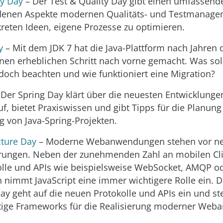
ty Day
– Der Test & Quality Day gibt einen umfassende
edenen Aspekte modernen Qualitäts- und Testmanag
nkreten Ideen, eigene Prozesse zu optimieren.
y
– Mit dem JDK 7 hat die Java-Plattform nach Jahren 
einen erheblichen Schritt nach vorne gemacht. Was sol
edoch beachten und wie funktioniert eine Migration?
Der Spring Day klärt über die neuesten Entwicklung
uf, bietet Praxiswissen und gibt Tipps für die Planun
 von Java-Spring-Projekten.
cture Day
– Moderne Webanwendungen stehen vor n
rungen. Neben der zunehmenden Zahl an mobilen Clie
lle und APIs wie beispielsweise WebSocket, AMQP o
 nimmt JavaScript eine immer wichtigere Rolle ein. 
ay geht auf die neuen Protokolle und APIs ein und ste
htige Frameworks für die Realisierung moderner We