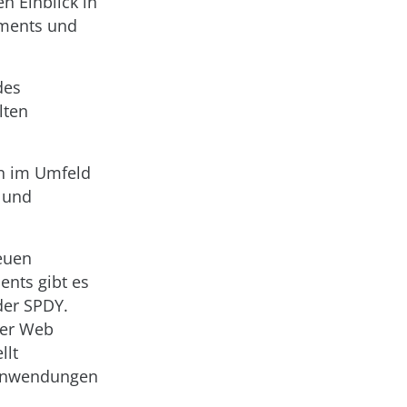
n Einblick in
ements und
des
lten
en im Umfeld
g und
euen
nts gibt es
der SPDY.
Der Web
llt
banwendungen