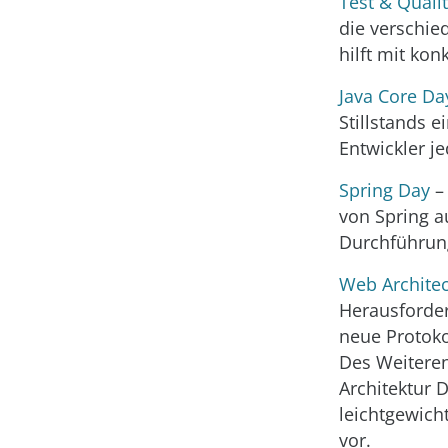
Test & Quali
die verschi
hilft mit ko
Java Core Da
Stillstands 
Entwickler j
Spring Day
– 
von Spring a
Durchführung
Web Archite
Herausforde
neue Protoko
Des Weiteren
Architektur D
leichtgewic
vor.