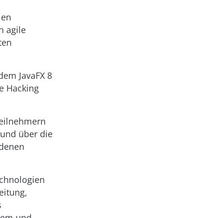
len
h agile
ten
 dem JavaFX 8
ve Hacking
Teilnehmern
und über die
 denen
echnologien
eitung,
s
chem und