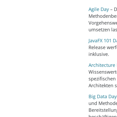
Agile Day
– D
Methodenbera
Vorgehenswe
umsetzen la
JavaFX 101 D
Release werf
inklusive.
Architecture
Wissenswert
spezifische
Architekten 
Big Data Day
und Methoden
Bereitstellu
beschäftigen