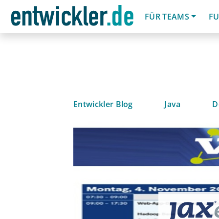
FÜR TEAMS
FU
Entwickler Blog
Java
D