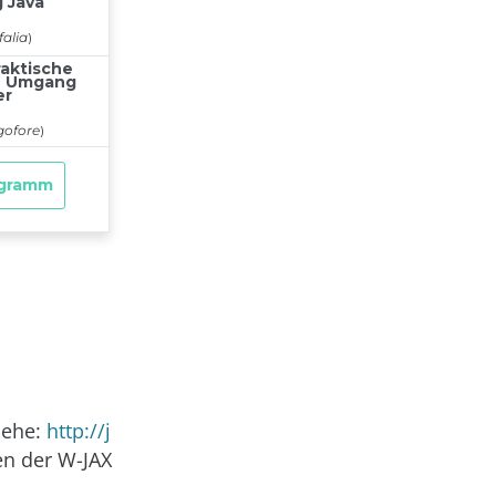
iehe:
http://j
en der W-JAX