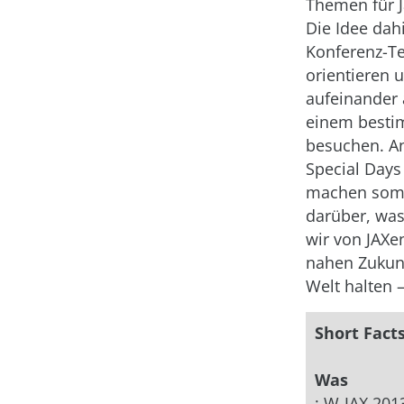
Themen für Ja
Die Idee dah
Konferenz-Te
orientieren 
aufeinander
einem besti
besuchen. An
Special Days
machen somi
darüber, was
wir von JAXe
nahen Zukunft
Welt halten 
Short Fact
Was
: W-JAX 201