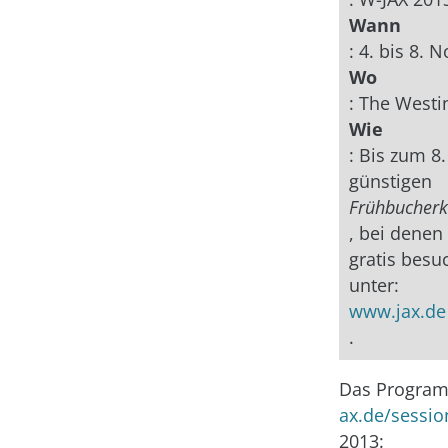
Wann
: 4. bis 8.
Wo
: The West
Wie
: Bis zum 8
günstigen
Frühbucherk
, bei denen 
gratis besu
unter:
www.jax.de
.
Das Programm
ax.de/sessio
2013: