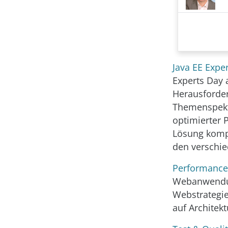
Java EE Expe
Experts Day 
Herausforde
Themenspektr
optimierter 
Lösung kompl
den verschie
Performance
Webanwendung
Webstrategie
auf Architek