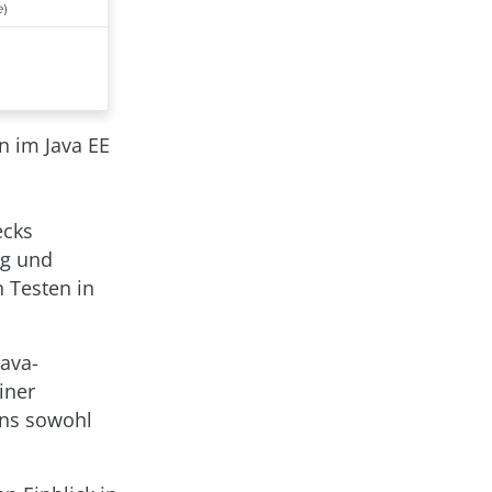
n im Java EE
ecks
ng und
 Testen in
Java-
iner
rns sowohl