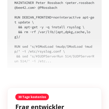
MAINTAINER Peter Rossbach <peter.rossbach
@bee42.com> @PRossbach

RUN DEBIAN_FRONTEND=noninteractive apt-ge
t update \

  && apt-get -y -q install rsyslog \

  && rm -rf /var/lib/{apt,dpkg,cache,lo
g}/

RUN sed 's/#$ModLoad imudp/$ModLoad imud
p/' -i /etc/rsyslog.conf \

 && sed 's/#$UDPServerRun 514/$UDPServerR
un 514/' -i /etc...
30 Tage kostenlos
Frag entwickler