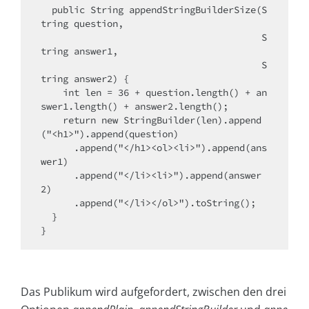
  public String appendStringBuilderSize(S
tring question,

                                        S
tring answer1,

                                        S
tring answer2) {

    int len = 36 + question.length() + an
swer1.length() + answer2.length();

    return new StringBuilder(len).append
("<h1>").append(question)

      .append("</h1><ol><li>").append(ans
wer1)

      .append("</li><li>").append(answer
2)

      .append("</li></ol>").toString();

  }

}
Das Publikum wird aufgefordert, zwischen den drei