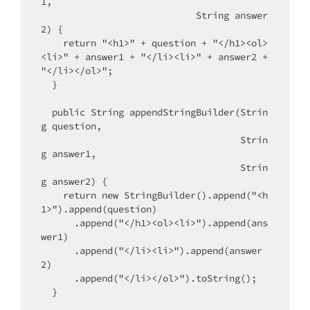
1,

                            String answer
2) {

    return "<h1>" + question + "</h1><ol>
<li>" + answer1 + "</li><li>" + answer2 + 
"</li></ol>";

  }

  public String appendStringBuilder(Strin
g question,

                                    Strin
g answer1,

                                    Strin
g answer2) {

    return new StringBuilder().append("<h
1>").append(question)

      .append("</h1><ol><li>").append(ans
wer1)

      .append("</li><li>").append(answer
2)

      .append("</li></ol>").toString();

  }
