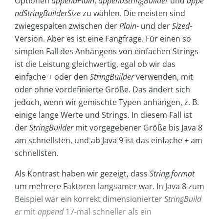
Optionen
appendPlain
,
appendStringBuilder
und
appe
ndStringBuilderSize
zu wählen. Die meisten sind
zwiegespalten zwischen der
Plain
- und der
Sized
-
Version. Aber es ist eine Fangfrage. Für einen so
simplen Fall des Anhängens von einfachen Strings
ist die Leistung gleichwertig, egal ob wir das
einfache
+
oder den
StringBuilder
verwenden, mit
oder ohne vordefinierte Größe. Das ändert sich
jedoch, wenn wir gemischte Typen anhängen, z. B.
einige lange Werte und Strings. In diesem Fall ist
der
StringBuilder
mit vorgegebener Größe bis Java 8
am schnellsten, und ab Java 9 ist das einfache
+
am
schnellsten.
Als Kontrast haben wir gezeigt, dass
String.format
um mehrere Faktoren langsamer war. In Java 8 zum
Beispiel war ein korrekt dimensionierter
StringBuild
er
mit
append
17-mal schneller als ein