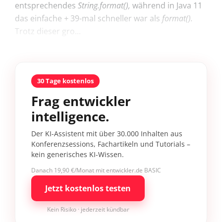
entsprechendes
String.format(),
während in Java 11
das einfache
+
39-mal schneller war als
format().
Trotz dieser gro...
30 Tage kostenlos
Frag entwickler
intelligence.
Der KI-Assistent mit über 30.000 Inhalten aus
Konferenzsessions, Fachartikeln und Tutorials –
kein generisches KI-Wissen.
Danach 19,90 €/Monat mit entwickler.de BASIC
Jetzt kostenlos testen
Kein Risiko · jederzeit kündbar