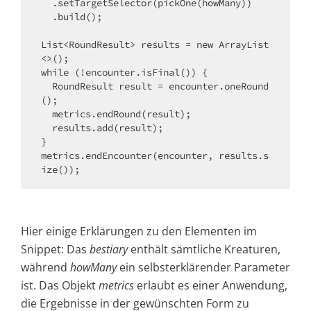
  .setTargetSelector(pickOne(howMany))

  .build();

List<RoundResult> results = new ArrayList
<>();

while (!encounter.isFinal()) {

  RoundResult result = encounter.oneRound
();

  metrics.endRound(result);

  results.add(result);

}

metrics.endEncounter(encounter, results.s
ize());
Hier einige Erklärungen zu den Elementen im
Snippet: Das
bestiary
enthält sämtliche Kreaturen,
während
howMany
ein selbsterklärender Parameter
ist. Das Objekt
metrics
erlaubt es einer Anwendung,
die Ergebnisse in der gewünschten Form zu