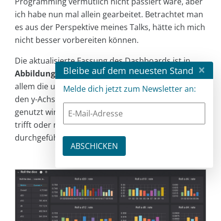
Programming vermutlich nicht passiert wäre, aber
ich habe nun mal allein gearbeitet. Betrachtet man
es aus der Perspektive meines Talks, hätte ich mich
nicht besser vorbereiten können.
Die aktualisierte Fassung des Dashboards ist in
×
Bleibe auf dem neuesten Stand
Abbildung 2
zu sehen. Man beachte hierbei vor
allem die unterschiedlichen Skalierungen zwischen
Melde dich jetzt zum Newsletter an:
den y-Achsen in den Graphen. Der w20, der
genutzt wird, um zu bestimmen, ob eine Attacke
trifft oder nicht, wird öfter als jeder andere Wurf
durchgeführt.