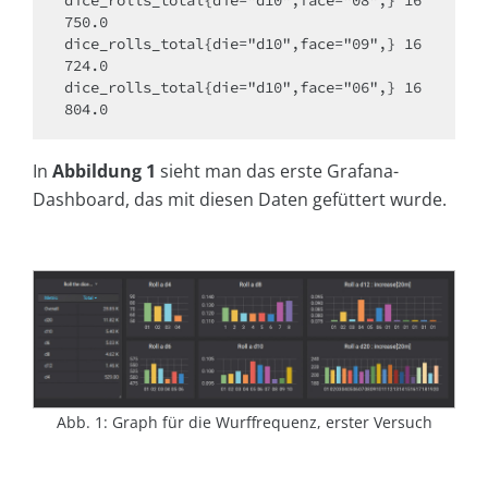
dice_rolls_total{die="d10",face="08",} 16
750.0

dice_rolls_total{die="d10",face="09",} 16
724.0

dice_rolls_total{die="d10",face="06",} 16
804.0
In
Abbildung 1
sieht man das erste Grafana-
Dashboard, das mit diesen Daten gefüttert wurde.
Abb. 1: Graph für die Wurffrequenz, erster Versuch