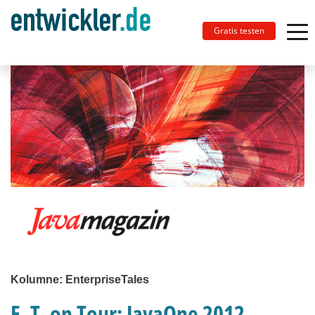
Gratis testen
Kolumne: EnterpriseTales
E. T. on Tour: JavaOne 2012