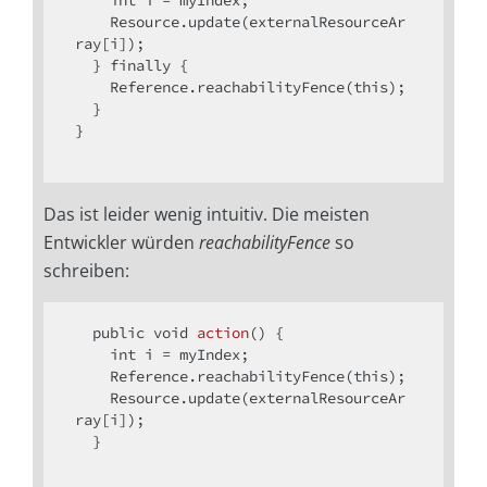
    Resource.update(externalResourceAr
ray[i]);

  } 
finally
 {

    Reference.reachabilityFence(
this
);

  }

}

Das ist leider wenig intuitiv. Die meisten
Entwickler würden
reachabilityFence
so
schreiben:
public
void
action
()
{

int
 i = myIndex;

    Reference.reachabilityFence(
this
);

    Resource.update(externalResourceAr
ray[i]);

  }
