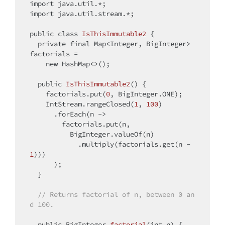
import
import
 java.util.stream.*;

public
class
IsThisImmutable2
{

private
final
 Map<Integer, BigInteger> 
factorials =

new
 HashMap<>();

public
IsThisImmutable2
()
{

    factorials.put(
0
, BigInteger.ONE);

    IntStream.rangeClosed(
1
, 
100
)

      .forEach(n ->

        factorials.put(n,

          BigInteger.valueOf(n)

            .multiply(factorials.get(n - 
1
)))

      );

  }

// Returns factorial of n, between 0 an
d 100.
public
 BigInteger 
factorial
(
int
 n)
{
