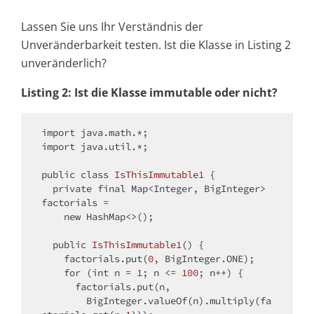
Lassen Sie uns Ihr Verständnis der
Unveränderbarkeit testen. Ist die Klasse in Listing 2
unveränderlich?
Listing 2: Ist die Klasse immutable oder nicht?
import
import
 java.util.*;

public
class
IsThisImmutable1
{

private
final
 Map<Integer, BigInteger> 
factorials =

new
 HashMap<>();

public
IsThisImmutable1
()
{

    factorials.put(
0
, BigInteger.ONE);

for
 (
int
 n = 
1
; n <= 
100
; n++) {

      factorials.put(n,

        BigInteger.valueOf(n).multiply(fa