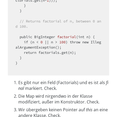
ctorials.get(n-
1
)));

    }

  }

// Returns factorial of n, between 0 an
d 100.
public
 BigInteger 
factorial
(
int
 n)
{

if
 (n < 
0
 || n > 
100
) 
throw
new
 Illeg
alArgumentException();

return
 factorials.get(n);

  }

}

Es gibt nur ein Feld (Factorials) und es ist als
fi
nal
markiert. Check.
Die Map wird nirgendwo in der Klasse
modifiziert, außer im Konstruktor. Check.
Wir übergeben keinen Pointer auf
this
an eine
andere Klasse. Check.