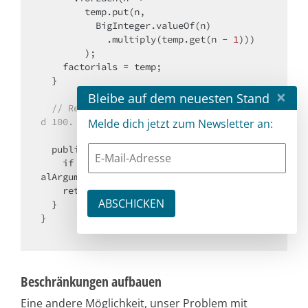
        temp.put(n,

          BigInteger.valueOf(n)

            .multiply(temp.get(n - 
1
)))

        );

    factorials = temp;

  }

×
Bleibe auf dem neuesten Stand
// Returns factorial of n, between 0 an
d 100.
Melde dich jetzt zum Newsletter an:
public
 BigInteger 
factorial
(
int
 n)
{

if
 (n < 
0
 || n > 
100
) 
throw
new
 Illeg
alArgumentException();

return
 factorials.get(n);

  }

}

Beschränkungen aufbauen
Eine andere Möglichkeit, unser Problem mit