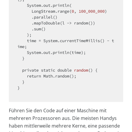
    System.out.println(

      LongStream.range(
0
, 
100_000_000
)

      .parallel()

      .mapToDouble(l -> random())

      .sum()

    );

    time = System.currentTimeMillis() - t
ime;

    System.out.println(time);

  }

private
static
double
random
()
{

return
 Math.random();

  }

}

Führen Sie den Code auf einer Maschine mit
mehreren Prozessoren aus. Die meisten Handys
haben mittlerweile mehrere Kerne, eine passende