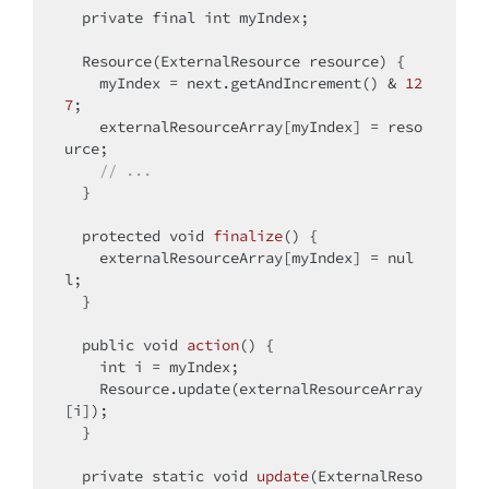
private
final
int
 myIndex;

  Resource(ExternalResource resource) {

    myIndex = next.getAndIncrement() & 
12
7
;

    externalResourceArray[myIndex] = reso
urce;

// ...
  }

protected
void
finalize
()
{

    externalResourceArray[myIndex] = 
nul
l
;

  }

public
void
action
()
{

int
 i = myIndex;

    Resource.update(externalResourceArray
[i]);

  }

private
static
void
update
(ExternalReso