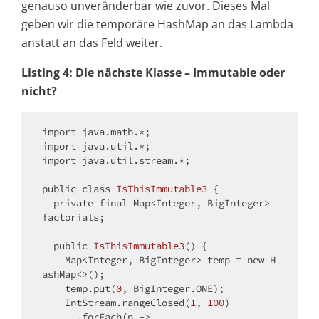
genauso unveränderbar wie zuvor. Dieses Mal
geben wir die temporäre HashMap an das Lambda
anstatt an das Feld weiter.
Listing 4: Die nächste Klasse – Immutable oder
nicht?
import
import
import
 java.util.stream.*;

public
class
IsThisImmutable3
{

private
final
 Map<Integer, BigInteger> 
factorials;

public
IsThisImmutable3
()
{

    Map<Integer, BigInteger> temp = 
new
 H
ashMap<>();

    temp.put(
0
, BigInteger.ONE);

    IntStream.rangeClosed(
1
, 
100
)

      .forEach(n ->
