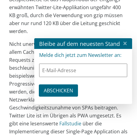
erwähnten Twitter-Lite-Applikation ungefähr 400
KB groß, durch die Verwendung von gzip müssen
aber nur rund 120 KB über die Leitung geschickt
werden.
×
Bleibe auf dem neuesten Stand
Nicht unerwähnt darf außerdem bleiben, dass vor
allem Caching-Strategien dabei helfen können,
Melde dich jetzt zum Newsletter an:
Requests zu vermeiden und so die Applikation zu
beschleunigen. Mit aktuellen Browsern können
beispielsweise mithilfe von Service Workern
Progressive Web Apps (PWA) implementiert
werden, die zu einer Reduzierung von
Netzwerklasten und damit zu einer deutlichen
Geschwindigkeitszunahme von SPAs beitragen.
Twitter Lite ist im Übrigen als PWA umgesetzt. Es
gibt eine lesenswerte
Fallstudie
über die
Implementierung dieser Single-Page Application als