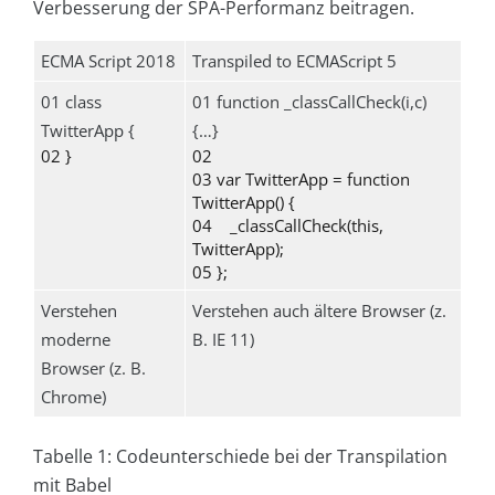
Verbesserung der SPA-Performanz beitragen.
ECMA Script 2018
Transpiled to ECMAScript 5
01 class
01 function _classCallCheck(i,c)
TwitterApp {
{…}
02 }
02
03 var TwitterApp = function
TwitterApp() {
04 _classCallCheck(this,
TwitterApp);
05 };
Verstehen
Verstehen auch ältere Browser (z.
moderne
B. IE 11)
Browser (z. B.
Chrome)
Tabelle 1: Codeunterschiede bei der Transpilation
mit Babel