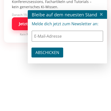
Konferenzsessions, Fachartikeln und Tutorials –
kein generisches KI-Wissen.
×
Bleibe auf dem neuesten Stand
Danach 19,90 €/Monat mit entwickler.de BASIC
Melde dich jetzt zum Newsletter an:
Jetzt kostenlos testen
Kein Risiko · jederzeit kündbar