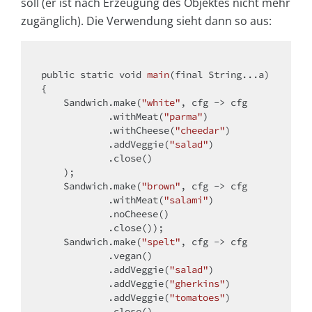
soll (er ist nach Erzeugung des Objektes nicht mehr
zugänglich). Die Verwendung sieht dann so aus:
public
static
void
main
(
final
 String...a)
{        

    Sandwich.make(
"white"
, cfg -> cfg

            .withMeat(
"parma"
)

            .withCheese(
"cheedar"
)

            .addVeggie(
"salad"
)

            .close()

    );

    Sandwich.make(
"brown"
, cfg -> cfg

            .withMeat(
"salami"
)

            .noCheese()

            .close());

    Sandwich.make(
"spelt"
, cfg -> cfg

            .vegan()

            .addVeggie(
"salad"
)

            .addVeggie(
"gherkins"
)

            .addVeggie(
"tomatoes"
)

            .close()
