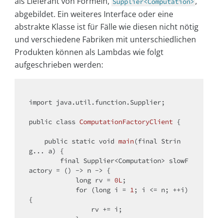
als Lieferant von Formeln,
,
Supplier<Computation>
abgebildet. Ein weiteres Interface oder eine
abstrakte Klasse ist für Fälle wie diesen nicht nötig
und verschiedene Fabriken mit unterschiedlichen
Produkten können als Lambdas wie folgt
aufgeschrieben werden:
import
 java.util.function.Supplier;

public
class
ComputationFactoryClient
{

public
static
void
main
(
final
 Strin
g... a)
{

final
 Supplier<Computation> slowF
actory = () -> n -> {

long
 rv = 
0L
;

for
 (
long
 i = 
1
; i <= n; ++i) 
{

                rv += i;
