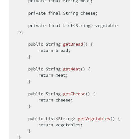
private
final
 String meat;

private
final
 String cheese;

private
final
 List<String> vegetable
s;

public
 String 
getBread
()
{

return
 bread;

    }

public
 String 
getMeat
()
{

return
 meat;

    }

public
 String 
getCheese
()
{

return
 cheese;

    }

public
 List<String> 
getVegetables
()
{

return
 vegetables;

    }

}
