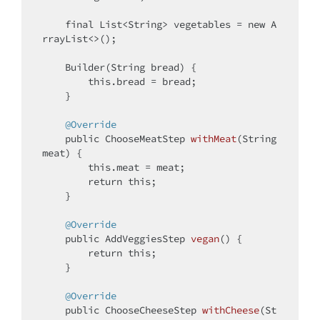
final
 List<String> vegetables = 
new
 A
rrayList<>();

    Builder(String bread) {

this
.bread = bread;

    }

@Override
public
 ChooseMeatStep 
withMeat
(String 
meat)
{

this
.meat = meat;

return
this
;

    }

@Override
public
 AddVeggiesStep 
vegan
()
{

return
this
;

    }

@Override
public
 ChooseCheeseStep 
withCheese
(St