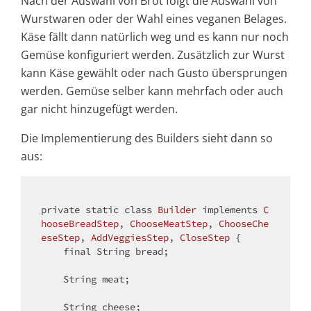
Nach der Auswahl von Brot folgt die Auswahl von
Wurstwaren oder der Wahl eines veganen Belages.
Käse fällt dann natürlich weg und es kann nur noch
Gemüse konfiguriert werden. Zusätzlich zur Wurst
kann Käse gewählt oder nach Gusto übersprungen
werden. Gemüse selber kann mehrfach oder auch
gar nicht hinzugefügt werden.
Die Implementierung des Builders sieht dann so
aus:
private
static
class
Builder
implements
C
hooseBreadStep
, 
ChooseMeatStep
, 
ChooseChe
eseStep
, 
AddVeggiesStep
, 
CloseStep
{

final
 String bread;

    String meat;

    String cheese;
