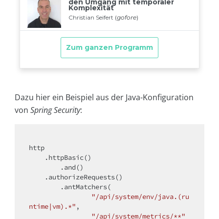
Dazu hier ein Beispiel aus der Java-Konfiguration
von
Spring Security
:
http

    .httpBasic()

        .and()

    .authorizeRequests()

        .antMatchers(

"/api/system/env/java.(ru
ntime|vm).*"
,

"/api/system/metrics/**"