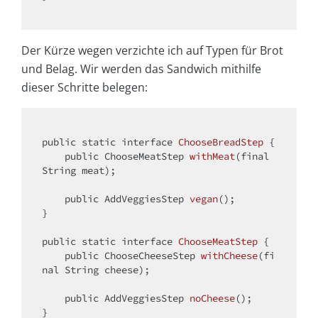
Der Kürze wegen verzichte ich auf Typen für Brot
und Belag. Wir werden das Sandwich mithilfe
dieser Schritte belegen:
public
static
interface
ChooseBreadStep
{

public
 ChooseMeatStep 
withMeat
(
final
String meat)
;

public
 AddVeggiesStep 
vegan
()
;

}

public
static
interface
ChooseMeatStep
{

public
 ChooseCheeseStep 
withCheese
(
fi
nal
 String cheese)
;

public
 AddVeggiesStep 
noCheese
()
;

}
