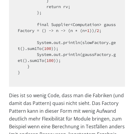
            }

return
 rv;

        };

final
 Supplier<Computation> gauss
Factory = () -> n -> (n * (n+
1
))/
2
;

        System.out.println(slowFactory.ge
t().sum1To(
100
));

        System.out.println(gaussFactory.g
et().sum1To(
100
));

    }

}

Dies ist so wenig Code, dass man die Fabriken (und
damit das Pattern) quasi nicht sieht. Das Factory
Pattern kann in dieser Form mit wenig Aufwand
deutlich mehr Flexibilität für Module bringen, zum
Beispiel wenn eine Berechnung in Testfällen anders