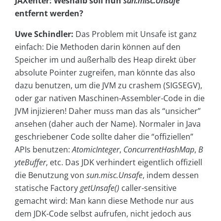
JAXenter: Weshalb soll nun
sun.misc.Unsafe
entfernt werden?
Uwe Schindler:
Das Problem mit Unsafe ist ganz
einfach: Die Methoden darin können auf den
Speicher im und außerhalb des Heap direkt über
absolute Pointer zugreifen, man könnte das also
dazu benutzen, um die JVM zu crashem (SIGSEGV),
oder gar nativen Maschinen-Assembler-Code in die
JVM injizieren! Daher muss man das als “unsicher”
ansehen (daher auch der Name). Normaler in Java
geschriebener Code sollte daher die “offiziellen”
APIs benutzen:
AtomicInteger
,
ConcurrentHashMap
,
B
yteBuffer
, etc. Das JDK verhindert eigentlich offiziell
die Benutzung von
sun.misc.Unsafe
, indem dessen
statische Factory
getUnsafe()
caller-sensitive
gemacht wird: Man kann diese Methode nur aus
dem JDK-Code selbst aufrufen, nicht jedoch aus