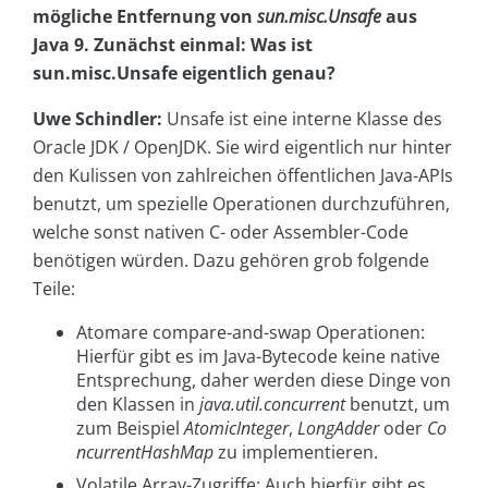
mögliche Entfernung von
sun.misc.Unsafe
aus
Java 9. Zunächst einmal: Was ist
sun.misc.Unsafe eigentlich genau?
Uwe Schindler:
Unsafe ist eine interne Klasse des
Oracle JDK / OpenJDK. Sie wird eigentlich nur hinter
den Kulissen von zahlreichen öffentlichen Java-APIs
benutzt, um spezielle Operationen durchzuführen,
welche sonst nativen C- oder Assembler-Code
benötigen würden. Dazu gehören grob folgende
Teile:
Atomare compare-and-swap Operationen:
Hierfür gibt es im Java-Bytecode keine native
Entsprechung, daher werden diese Dinge von
den Klassen in
java.util.concurrent
benutzt, um
zum Beispiel
AtomicInteger
,
LongAdder
oder
Co
ncurrentHashMap
zu implementieren.
Volatile Array-Zugriffe: Auch hierfür gibt es