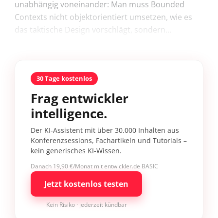
unabhängig voneinander: Man muss Bounded
Contexts nicht objektorientiert umsetzen, wie es
das taktische Design vorschlägt, sondern...
30 Tage kostenlos
Frag entwickler
intelligence.
Der KI-Assistent mit über 30.000 Inhalten aus
Konferenzsessions, Fachartikeln und Tutorials –
kein generisches KI-Wissen.
Danach 19,90 €/Monat mit entwickler.de BASIC
Jetzt kostenlos testen
Kein Risiko · jederzeit kündbar