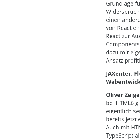
Grundlage fü
Widerspruch.
einen andere
von React en
React zur Au
Components 
dazu mit eig
Ansatz profit
JAXenter: F
Webentwickl
Oliver Zei
bei HTML6 gi
eigentlich se
bereits jetz
Auch mit HTM
TypeScript a