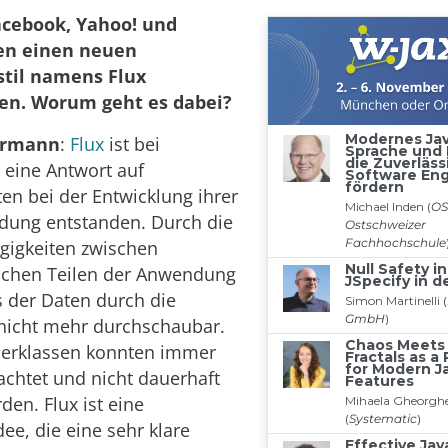
acebook, Yahoo! und
en einen neuen
stil namens Flux
en. Worum geht es dabei?
germann
:
Flux
ist bei
 eine Antwort auf
ten bei der Entwicklung ihrer
ung entstanden. Durch die
gigkeiten zwischen
ichen Teilen der Anwendung
s der Daten durch die
icht mehr durchschaubar.
lerklassen konnten immer
chtet und nicht dauerhaft
en. Flux ist eine
dee, die eine sehr klare