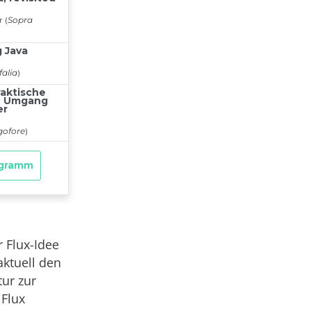
r Flux-Idee
aktuell den
tur zur
 Flux