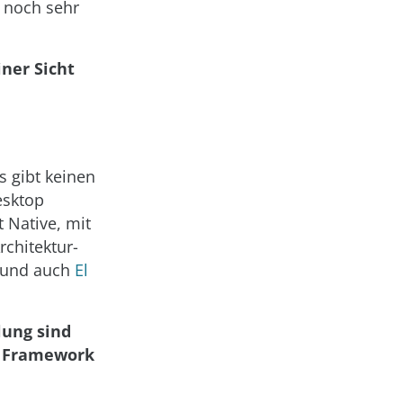
t noch sehr
ner Sicht
 gibt keinen
esktop
t Native, mit
chitektur-
und auch
El
lung sind
r Framework