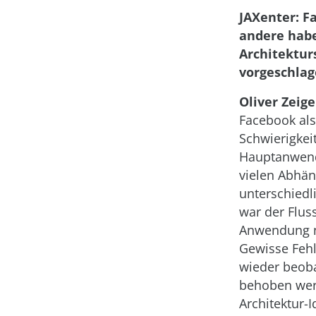
JAXenter: F
andere hab
Architektur
vorgeschlag
Oliver Zei
Facebook als
Schwierigkei
Hauptanwend
vielen Abhän
unterschiedl
war der Flus
Anwendung n
Gewisse Feh
wieder beoba
behoben werd
Architektur-I