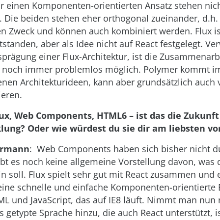
r einen Komponenten-orientierten Ansatz stehen nic
 Die beiden stehen eher orthogonal zueinander, d.h. 
n Zweck und können auch kombiniert werden. Flux i
tstanden, aber als Idee nicht auf React festgelegt. 
sprägung einer Flux-Architektur, ist die Zusammenar
noch immer problemlos möglich. Polymer kommt i
enen Architekturideen, kann aber grundsätzlich auch 
ieren.
lux, Web Components, HTML6 – ist das die Zukunft
ung? Oder wie würdest du sie dir am liebsten vo
germann
: Web Components haben sich bisher nicht du
bt es noch keine allgemeine Vorstellung davon, was 
in soll. Flux spielt sehr gut mit React zusammen und 
t eine schnelle und einfache Komponenten-orientierte 
L und JavaScript, das auf IE8 läuft. Nimmt man nun
ls getypte Sprache hinzu, die auch React unterstützt,