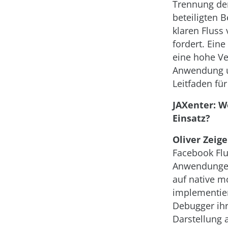
Trennung de
beteiligten 
klaren Fluss
fordert. Eine
eine hohe Ve
Anwendung u
Leitfaden für
JAXenter: Wo
Einsatz?
Oliver Zeig
Facebook Flu
Anwendungen.
auf native m
implementier
Debugger ihr
Darstellung a