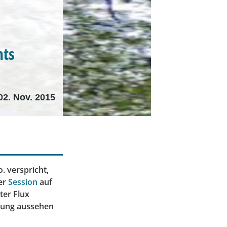
nts
02. Nov. 2015
. verspricht,
ner
Session
auf
ter Flux
klung aussehen