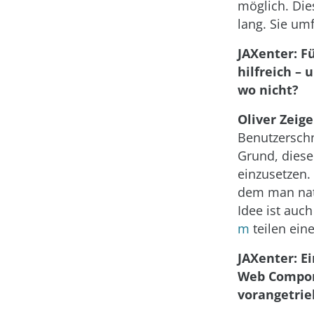
möglich. Dies
lang. Sie um
JAXenter: F
hilfreich – 
wo nicht?
Oliver Zei
Benutzerschn
Grund, diese
einzusetzen. 
dem man nati
Idee ist auch
m
teilen ein
JAXenter: E
Web Compon
vorangetrie