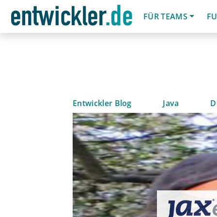
FÜR TEAMS
FU
Entwickler Blog
Java
D