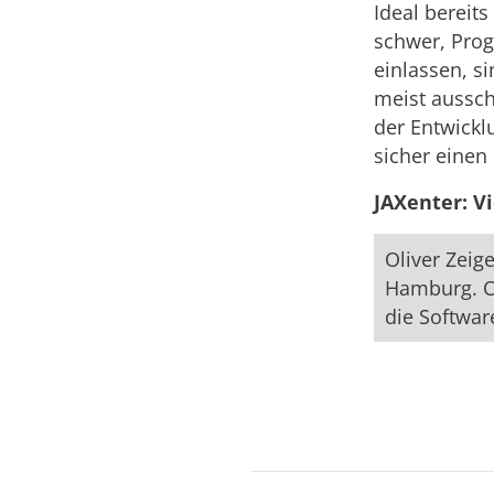
Ideal bereit
schwer, Pro
einlassen, s
meist aussch
der Entwickl
sicher einen
JAXenter: V
Oliver Zeig
Hamburg. O
die Softwar