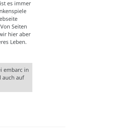
 ist es immer
nkenspiele
ebseite
 Von Seiten
ir hier aber
eres Leben.
ei embarc in
 auch auf