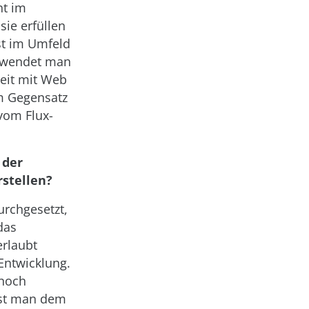
ht im
sie erfüllen
st im Umfeld
Verwendet man
beit mit Web
m Gegensatz
vom Flux-
 der
rstellen?
rchgesetzt,
das
erlaubt
Entwicklung.
 noch
 ist man dem