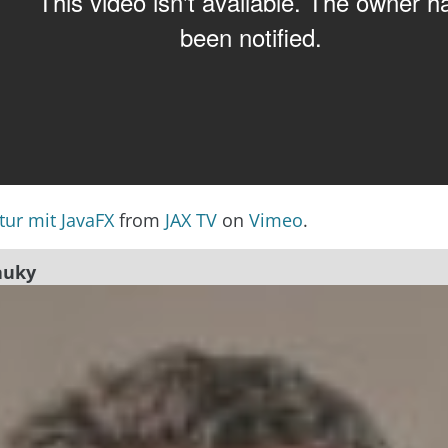
tur mit JavaFX
from
JAX TV
on
Vimeo
.
auky