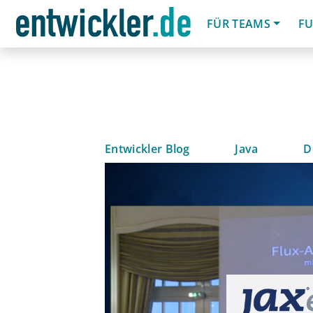
FÜR TEAMS
FU
Entwickler Blog
Java
D