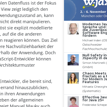
alen Datenfluss ist der Fokus
 View zeigt lediglich den
nwendungszustand an, kann
nicht direkt manipulieren.
öst sie explizit modellierte
, auf die die anderen
 reagieren können. Das Ziel
tere Nachvollziehbarkeit der
erhalb der Anwendung. Doch
vaScript-Entwickler können
Architekturmuster
ntwickler, die bereit sind,
lerrand hinauszublicken,
 in ihren Anwendungen
eben der allgemeinen
 zeigt Manuel Mauky auch