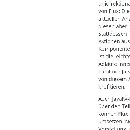
unidirektion
von Flux: Die
aktuellen A
diesen aber 
Stattdessen l
Aktionen aus
Komponenten
ist die leich
Abläufe inn
nicht nur Ja
von diesem 
profitieren.
Auch JavaFX-E
über den Tel
können Flux
umsetzen. N
Vorstellung,