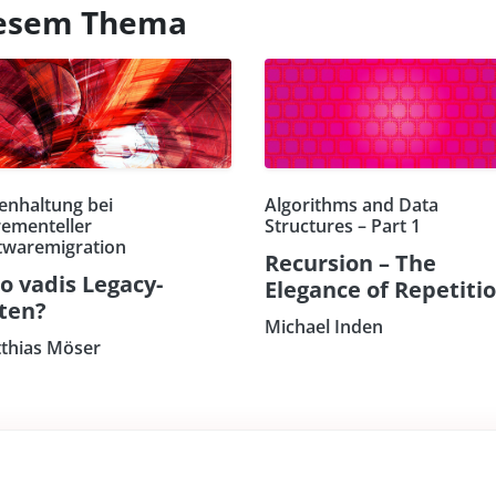
diesem Thema
enhaltung bei
Algorithms and Data
rementeller
Structures – Part 1
twaremigration
Recursion – The
o vadis Legacy-
Elegance of Repetiti
ten?
Michael Inden
thias Möser