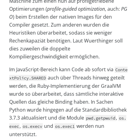
Maschine zum einen nun auf profilgetriebene
Optimierungen (
profile-guided optimization
, auch:
PG
O
) beim Erstellen der nativen Images für den
Compiler gesetzt. Zum anderen wurden die
Heuristiken überarbeitet, sodass sie weniger
Rechenkapaziät benötigen. Laut Wuerthinger soll
dies zuweilen die doppelte
Kompiliergeschwindigkeit ermöglichen.
Im JavaScript-Bereich kann Code ab sofort via
Conte
auch über Threads hinweg geteilt
xtPolicy.SHARED
werden, die Ruby-Implementierung der GraalVM
wurde so überarbeitet, dass sämtliche interaktive
Quellen das gleiche Binding haben. In Sachen
Python wurde hingegen auf die Standardbibliothek
3.7.3 aktualisiert und die Module
,
pwd.getpwuid
os.
,
und
werden nun
exec
os.execv
os.exec1
unterstützt.